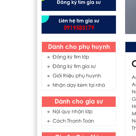
Đăng ký tìm gia sư
Liên hệ tìm gia sư
0919583179
Dành cho phụ huynh
Đăng ký tìm lớp
Đăng ký tìm gia sư
Giới thiệu phụ huynh
A
A
Nhận dạy kèm tại nhà
N
G
Dành cho gia sư
H
Nội quy nhận lớp
M
Cách Thanh Toán
N
T