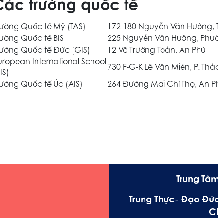
Các trường quốc tế
rường Quốc tế Mỹ (TAS)
172-180 Nguyễn Văn Hưởng, 
rường Quốc tế BIS
225 Nguyễn Văn Hưởng, Phư
rường Quốc tế Đức (GIS)
12 Võ Trường Toản, An Phú
uropean International School
730 F-G-K Lê Văn Miên, P. Thả
IS)
rường Quốc tế Úc (AIS)
264 Đường Mai Chí Thọ, An P
Trung Tâm
Trung Thực- Đạo Đức
C