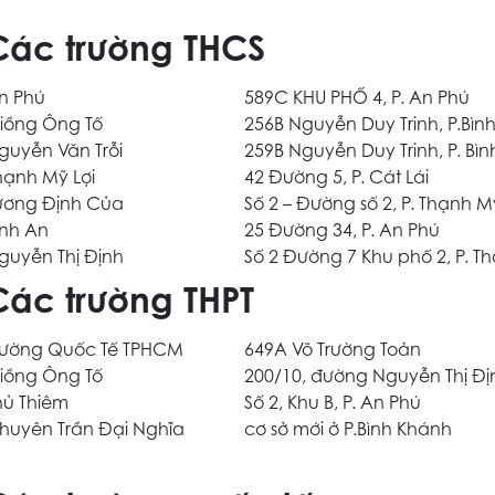
Các trường THCS
n Phú
589C KHU PHỐ 4, P. An Phú
iồng Ông Tố
256B Nguyễn Duy Trinh, P.Bình
guyễn Văn Trỗi
259B Nguyễn Duy Trinh, P. Bì
hạnh Mỹ Lợi
42 Đường 5, P. Cát Lái
ương Định Của
Số 2 – Đường số 2, P. Thạnh M
ình An
25 Đường 34, P. An Phú
guyễn Thị Định
Số 2 Đường 7 Khu phố 2, P. T
Các trường THPT
rường Quốc Tế TPHCM
649A Võ Trường Toản
iồng Ông Tố
200/10, đường Nguyễn Thị Định
hủ Thiêm
Số 2, Khu B, P. An Phú
huyên Trần Đại Nghĩa
cơ sở mới ở P.Bình Khánh