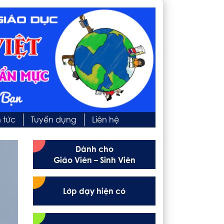
n tức
Tuyển dụng
Liên hệ
Dành cho
Giáo Viên – Sinh Viên
Lớp dạy hiện có