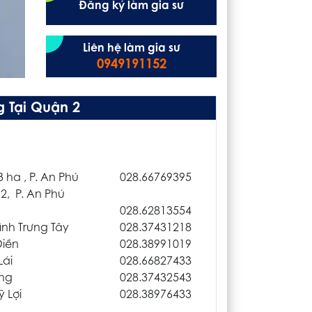
Đăng ký làm gia sư
Liên hệ làm gia sư
0949191152
g Tại Quận 2
 ha , P. An Phú
028.66769395
, P. An Phú
028.62813554
ình Trưng Tây
028.37431218
Điền
028.38991019
Lái
028.66827433
ông
028.37432543
 Lợi
028.38976433