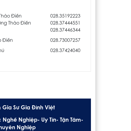
Thảo Điền
028.35192223
ờng Thảo Điền
028.37444551
028.37446344
o Điền
028.73007257
hú
028.37424040
 Gia Sư Gia Đình Việt
 Nghề Nghiệp- Uy Tín- Tận Tâm-
huyên Nghiệp