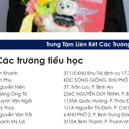
Trung Tâm Liên Kết Các Trườn
Các trường tiểu học
n Khánh
311J5 KHU Khu Tái định cư 17,3
n Phú
KDC SÔNG GIỒNG, KHU PHỐ 2
guyễn Hiền
37, Trần Lựu, P. Bình An
iồng Ông Tố
236C NGUYỄN DUY TRINH, P. B
uỳnh Văn Ngỡi
1135A Quốc Hương, P. Thảo 
ỹ Thủy
1/1A Nguyễn Thị Định, P. Cát 
guyễn Văn Trỗi
6 KHU PHỐ 2, P. Bình Trưng Đ
hạnh Mỹ Lợi
3/10A Bình Thạnh, P. Thạnh Mỹ