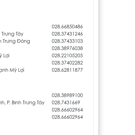
028.66850486
 Trưng Tây
028.37431246
nh Trưng Đông
028.37433103
028.38976038
ỹ Lợi
028.22105205
028.37402282
hạnh Mỹ Lợi
028.62811877
028.38989100
, P. Bình Trưng Tây
028.7431669
028.66602964
028.66602964