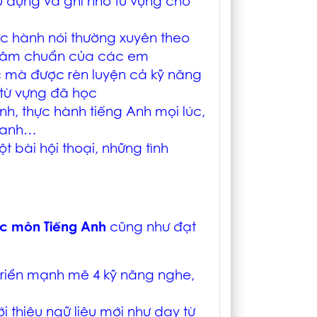
 dụng và ghi nhớ từ vựng cho
c hành nói thường xuyên theo
t âm chuẩn của các em
c mà được rèn luyện cả kỹ năng
 từ vựng đã học
h, thực hành tiếng Anh mọi lúc,
g anh…
t bài hội thoại, những tình
ọc môn Tiếng Anh
cũng như đạt
riển mạnh mẽ 4 kỹ năng nghe,
i thiệu ngữ liệu mới như dạy từ