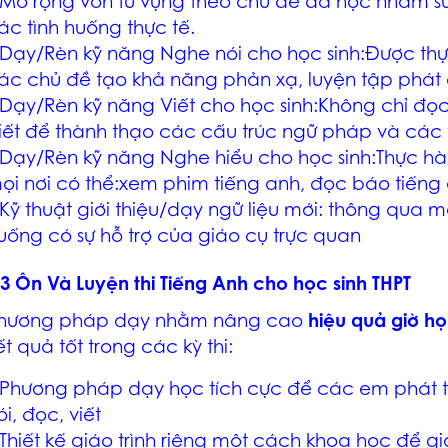
 Mở rộng vốn từ vựng theo chủ đề đã học nhằm sử
ác tình huống thực tế.
 Dạy/Rèn kỹ năng Nghe nói cho học sinh:Được thự
ác chủ đề tạo khả năng phản xạ, luyện tập phá
 Dạy/Rèn kỹ năng Viết cho học sinh:Không chỉ đọ
iết để thành thạo các cấu trúc ngữ pháp và các
 Dạy/Rèn kỹ năng Nghe hiểu cho học sinh:Thực hàn
ọi nơi có thể:xem phim tiếng anh, đọc báo tiến
 Kỹ thuật giới thiệu/dạy ngữ liệu mới: thông qua mộ
uống có sự hỗ trợ của giáo cụ trực quan
.3 Ôn Và Luyện thi Tiếng Anh cho học sinh THPT
hương pháp dạy nhằm nâng cao
hiệu quả giờ h
ết quả tốt trong các kỳ thi:
 Phương pháp dạy học tích cực để các em phát t
ói, đọc, viết
 Thiết kế giáo trình riêng một cách khoa học để giớ