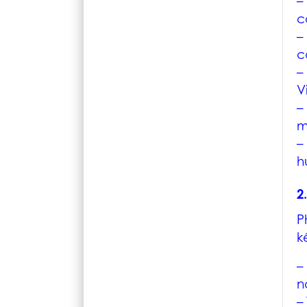
–
c
–
c
–
V
–
m
–
h
2
P
k
–
n
–