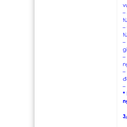
v
–
t
–
t
–
g
–
n
–
đ
–
*
n
3