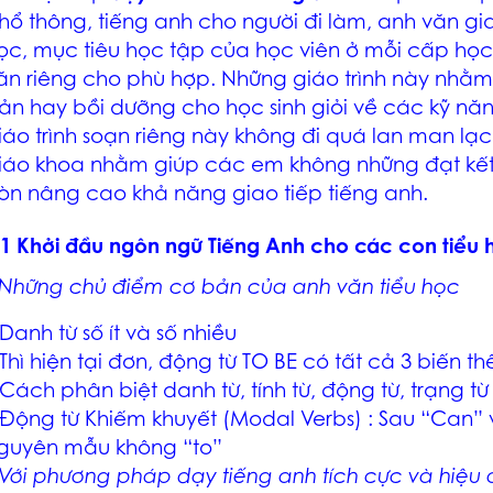
hổ thông, tiếng anh cho người đi làm, anh văn gia
ọc, mục tiêu học tập của học viên ở mỗi cấp học 
ăn riêng cho phù hợp. Những giáo trình này nhằm 
ản hay bồi dưỡng cho học sinh giỏi về các kỹ năn
iáo trình soạn riêng này không đi quá lan man lạ
iáo khoa nhằm giúp các em không những đạt kết 
òn nâng cao khả năng giao tiếp tiếng anh.
.1 Khởi đầu ngôn ngữ Tiếng Anh cho các con tiểu 
Những chủ điểm cơ bản của anh văn tiểu học
 Danh từ số ít và số nhiều
 Thì hiện tại đơn, động từ TO BE có tất cả 3 biến th
 Cách phân biệt danh từ, tính từ, động từ, trạng từ
 Động từ Khiếm khuyết (Modal Verbs) : Sau “Can” 
guyên mẫu không “to”
Với phương pháp dạy tiếng anh tích cực và hiệu