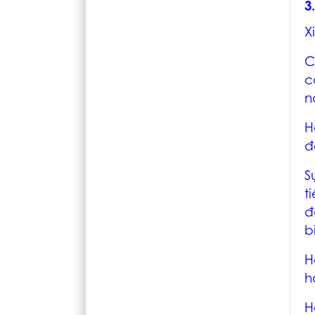
3
X
C
c
n
H
đ
S
t
đ
b
H
h
H