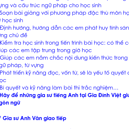
ựng và cấu trúc ngữ pháp cho học sinh
 Soạn bài giảng với phương pháp đặc thù môn học
ừ học sinh
 Định hướng, hướng dẫn các em phát huy tính sáng
ừng chủ đề
 Kiểm tra học sinh trong tiến trình bài học: có t
iúp các em tập trung trong giờ học
 Giúp các em nắm chắc nội dung kiến thức trong
gữ pháp, từ vựng
 Phát triển kỹ năng đọc, vốn từ, sẽ là yếu tố quyết 
ọc
 Bí quyết và kỹ năng làm bài thi trắc nghiệm…
 Hãy để những gia sư tiếng Anh tại Gia Đình Việt 
gôn ngữ
/ Gia sư Anh Văn giao tiếp