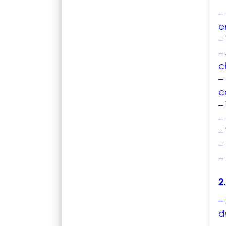
–
e
–
–
c
–
c
–
–
–
–
–
2
–
đ