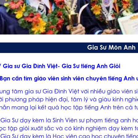
Gia Sư Môn Anh
/ Gia sư Gia Đình Việt- Gia Sư tiếng Anh Giỏi
Bạn cần tìm giáo viên sinh viên chuyên tiếng Anh 
rung tâm gia sư Gia Đình Việt với nhiều giáo viên
ới phương pháp hiện đại, tâm lý và giàu kinh ng
hắn mang lại kết quả học tập tiếng Anh trên cả t
 Gia Sư dạy kèm là Sinh Viên sư phạm tiếng anh 
ọc tập giỏi xuất sắc và có kinh nghiệm dạy kèm t
 Gia Sư dạy kèm là Học viên cao học chuyên tiến