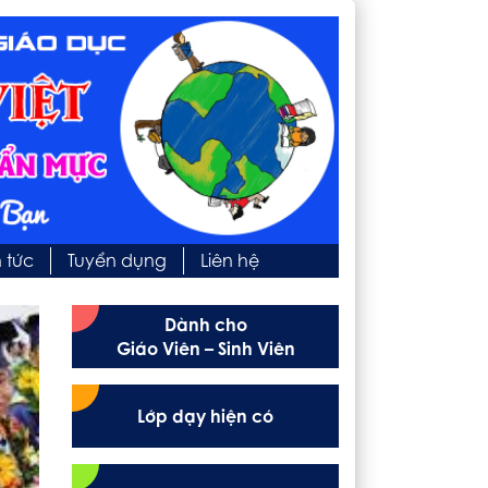
n tức
Tuyển dụng
Liên hệ
Dành cho
Giáo Viên – Sinh Viên
Lớp dạy hiện có