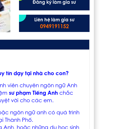
Đăng ký làm gia sư
Liên hệ làm gia sư
0949191152
uy tín dạy tại nhà cho con?
 sinh viên chuyên ngôn ngữ Anh
hiệm
sư phạm Tiếng Anh
chắc
uyệt vời cho các em.
hoặc ngôn ngữ anh có quá trình
ại Thành Phố.
g Anh, hoặc những du học sinh