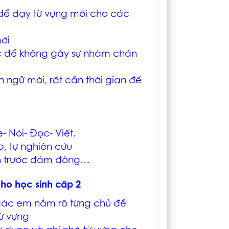
 để dạy từ vựng mới cho các
mới
ọc để không gây sự nhàm chán
 ngữ mới, rất cần thời gian để
- Nói- Đọc- Viết.
p, tự nghiên cứu
nh trước đám đông…
cho học sinh cấp 2
 các em nắm rõ từng chủ đề
ừ vựng