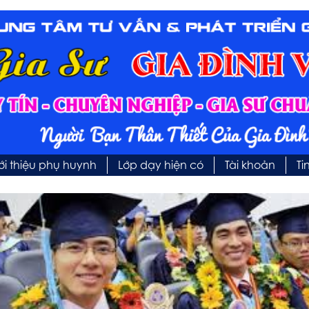
ới thiệu phụ huynh
Lớp dạy hiện có
Tài khoản
Ti