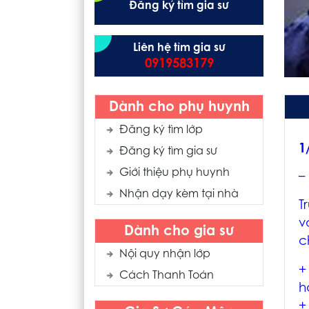
Đăng ký tìm gia sư
Liên hệ tìm gia sư
0919583179
Dành cho phụ huynh
Đăng ký tìm lớp
1
Đăng ký tìm gia sư
Giới thiệu phụ huynh
–
Nhận dạy kèm tại nhà
T
v
Dành cho gia sư
c
Nội quy nhận lớp
+
Cách Thanh Toán
h
+