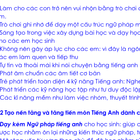
 Làm cho các con trở nên vui nhộn bằng trò chơi
m.
 Trò chơi ghi nhớ để dạy một cấu trúc ngữ pháp 
 Sáng tạo trong việc xây dựng bài học và dạy h
ho các em học sinh
 Không nên gây áp lực cho các em: vì đây là ngôn
ác em làm quen và tiếp thu
 Tự tin và thoải mái khi nói chuyện bằng tiếng anh
 Phát âm chuẩn các âm tiết cơ bản
 Trẻ phát triển toàn diện 4 kỹ năng Tiếng anh: Nghe
 Phát triển các kỹ năng học tập như tư duy độc lậ
 Các kĩ năng mềm như làm việc nhóm, thuyết trì
.2 Tạo nền tảng và tăng tiến môn Tiếng Anh dành 
Dạy kèm Ngữ pháp tiếng anh
cho học sinh: giúp
ược học nhằm ôn lại những kiến thức ngữ pháp, t