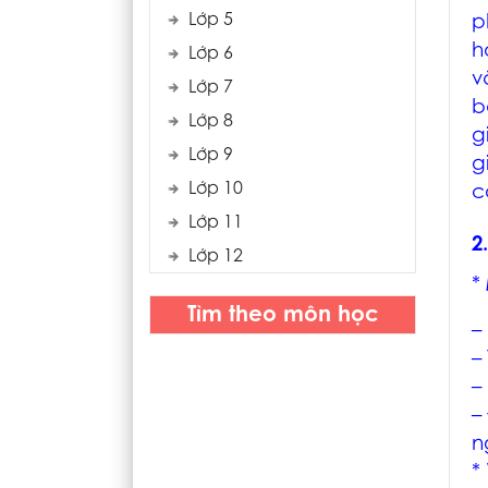
Lớp 5
p
h
Lớp 6
v
Lớp 7
b
Lớp 8
g
Lớp 9
g
Lớp 10
c
Lớp 11
2
Lớp 12
*
Tìm theo môn học
–
–
–
–
n
*