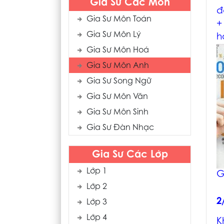
Gia Sư Các Môn
đ
Gia Sư Môn Toán
+
Gia Sư Môn Lý
h
Gia Sư Môn Hoá
Gia Sư Môn Anh
Gia Sư Song Ngữ
Gia Sư Môn Văn
Gia Sư Môn Sinh
Gia Sư Đàn Nhạc
Gia Sư Các Lớp
Lớp 1
G
Lớp 2
2
Lớp 3
Lớp 4
K