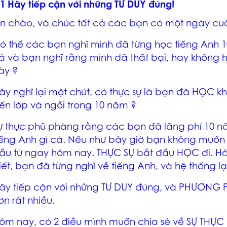
.1 Hãy tiếp cận với những TƯ DUY đúng!
in chào, và chúc tất cả các bạn có một ngày cuố
ó thể các bạn nghĩ mình đã từng học tiếng Anh 1
ả và bạn nghĩ rằng mình đã thất bại, hay không 
ày ?
ãy nghĩ lại một chút, có thực sự là bạn đã HỌC k
ến lớp và ngồi trong 10 năm ?
ự thực phũ phàng rằng các bạn đã lãng phí 10 n
iếng Anh gì cả. Nếu như bây giờ bạn không muốn t
ầu từ ngay hôm nay. THỰC SỰ bắt đầu HỌC đi. Hã
iết, bạn đã từng nghĩ về tiếng Anh, và hệ thống lạ
ãy tiếp cận với những TƯ DUY đúng, và PHƯƠNG P
ơn rất nhiều.
ôm nay, có 2 điều mình muốn chia sẻ về SỰ THỰC 