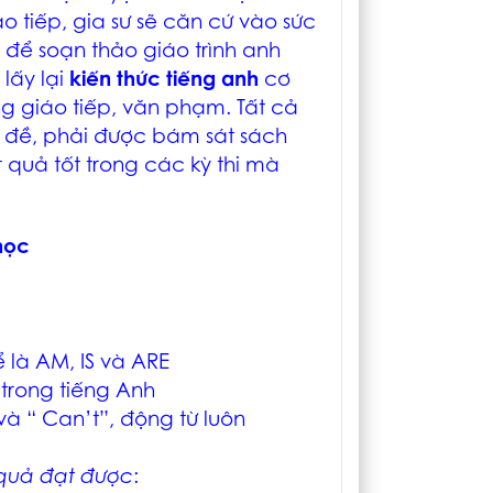
o tiếp, gia sư sẽ căn cứ vào sức
để soạn thảo giáo trình anh
lấy lại
kiến thức tiếng anh
cơ
g giáo tiếp, văn phạm. Tất cả
c đề, phải được bám sát sách
quả tốt trong các kỳ thi mà
học
ể là AM, IS và ARE
 trong tiếng Anh
và “ Can’t”, động từ luôn
 quả đạt được
: