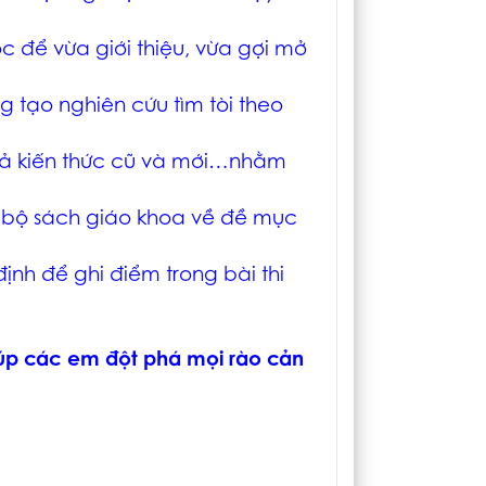
 để vừa giới thiệu, vừa gợi mở
 tạo nghiên cứu tìm tòi theo
hể cả kiến thức cũ và mới…nhằm
 bộ sách giáo khoa về đề mục
định để ghi điểm trong bài thi
giúp các em đột phá mọi rào cản