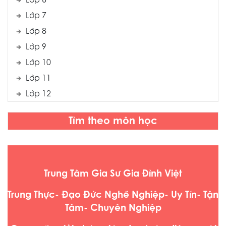
Lớp 6
Lớp 7
Lớp 8
Lớp 9
Lớp 10
Lớp 11
Lớp 12
Tìm theo môn học
Trung Tâm Gia Sư Gia Đình Việt
Trung Thực- Đạo Đức Nghề Nghiệp- Uy Tín- Tận
Tâm- Chuyên Nghiệp