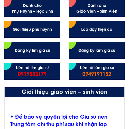
Dành cho
Dành cho
Phụ Huynh – Học Sinh
Giáo Viên – Sinh Viên
Giới thiệu phụ huynh
Lớp dạy hiện có
Đăng ký tìm gia sư
Đăng ký làm gia sư
Liên hệ tìm gia sư
Liên hệ làm gia sư
0919583179
0949191152
Giới thiệu giáo viên – sinh viên
+ Để bảo vệ quyền lợi cho Gia sư nên
Trung tâm chỉ thu phí sau khi nhận lớp