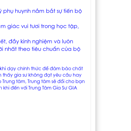
ý phụ huynh nắm bắt sự tiến bộ
m giác vui tươi trong học tập,
yết, đầy kinh nghiệm và luôn
i nhất theo tiêu chuẩn của bộ
c khi dạy chính thức để đảm bảo chất
h thấy gia sư không đạt yêu cầu hay
o Trung tâm, Trung tâm sẽ đổi cho bạn
 khi đến với Trung Tâm Gia Sư GIA