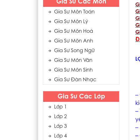
Gia Sư Các Môn
G
G
Gia Sư Môn Toán
G
Gia Sư Môn Lý
G
Gia Sư Môn Hoá
G
Đ
Gia Sư Môn Anh
Gia Sư Song Ngữ
L
Gia Sư Môn Văn
Gia Sư Môn Sinh
Gia Sư Đàn Nhạc
–
Gia Sư Các Lớp
k
Lớp 1
–
Lớp 2
y
Lớp 3
–
–
Lớp 4