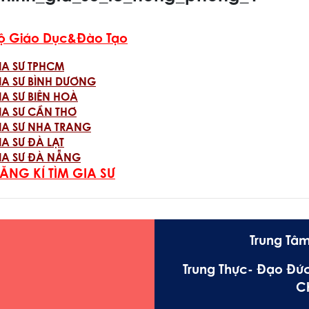
ộ Giáo Dục&Đào Tạo
IA SƯ TPHCM
IA SƯ BÌNH DƯƠNG
IA SƯ BIÊN HOÀ
IA SƯ CẦN THƠ
IA SƯ NHA TRANG
IA SƯ ĐÀ LẠT
IA SƯ ĐÀ NẴNG
ĂNG KÍ TÌM GIA SƯ
Trung Tâm
Trung Thực- Đạo Đức
C