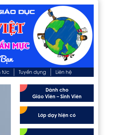
n tức
Tuyển dụng
Liên hệ
Dành cho
Giáo Viên – Sinh Viên
Lớp dạy hiện có