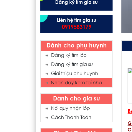
Đăng ký tìm gia sư
Liên hệ tìm gia sư
0919583179
Dành cho phụ huynh
Đăng ký tìm lớp
Đăng ký tìm gia sư
Giới thiệu phụ huynh
Nhận dạy kèm tại nhà
Dành cho gia sư
Nội quy nhận lớp
B
Cách Thanh Toán
G
G