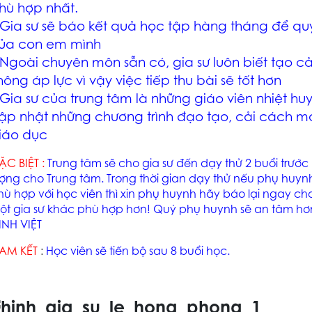
hù hợp nhất.
 Gia sư sẽ báo kết quả học tập hàng tháng để qu
ủa con em mình
 Ngoài chuyên môn sẵn có, gia sư luôn biết tạo cả
hông áp lực vì vậy việc tiếp thu bài sẽ tốt hơn
 Gia sư của trung tâm là những giáo viên nhiệt hu
ập nhật những chương trình đạo tạo, cải cách mớ
iáo dục
ẶC BIỆT :
Trung tâm sẽ cho gia sư đến dạy thử 2 buổi trướ
ượng cho Trung tâm. Trong thời gian dạy thử nếu phụ huyn
hù hợp với học viên thì xin phụ huynh hãy báo lại ngay ch
ột gia sư khác phù hợp hơn! Quý phụ huynh sẽ an tâm hơn
ÌNH VIỆT
AM KẾT
:
Học viên sẽ tiến bộ sau 8 buổi học.