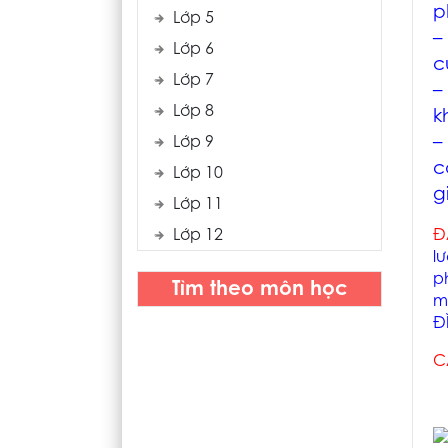
p
Lớp 5
–
Lớp 6
c
Lớp 7
–
Lớp 8
k
–
Lớp 9
c
Lớp 10
g
Lớp 11
Lớp 12
Đ
l
p
Tìm theo môn học
m
Đ
C