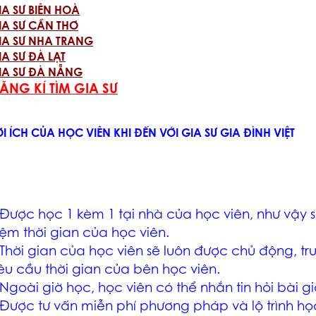
IA SƯ BIÊN HOÀ
IA SƯ CẦN THƠ
IA SƯ NHA TRANG
IA SƯ ĐÀ LẠT
IA SƯ ĐÀ NẴNG
ĂNG KÍ TÌM GIA SƯ
ỢI ÍCH CỦA HỌC VIÊN KHI ĐẾN VỚI GIA SƯ GIA ĐÌNH VIỆT
 Được học 1 kèm 1 tại nhà của học viên, như vậy s
iệm thời gian của học viên.
 Thời gian của học viên sẽ luôn được chủ động, tr
êu cầu thời gian của bên học viên.
 Ngoài giờ học, học viên có thể nhắn tin hỏi bài g
 Được tư vấn miễn phí phương pháp và lộ trình h