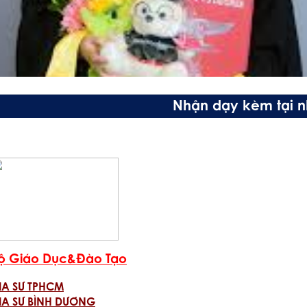
Nhận dạy kèm tại 
ộ Giáo Dục&Đào Tạo
IA SƯ TPHCM
IA SƯ BÌNH DƯƠNG