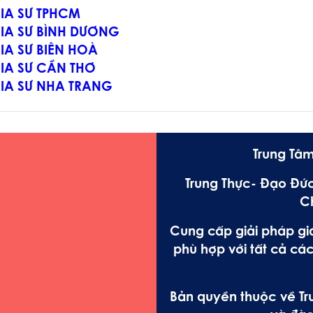
IA SƯ TPHCM
IA SƯ BÌNH DƯƠNG
IA SƯ BIÊN HOÀ
IA SƯ CẦN THƠ
IA SƯ NHA TRANG
Trung Tâm
Trung Thực- Đạo Đức
C
Cung cấp giải pháp gi
phù hợp với tất cả các
Bản quyền thuộc về Tru