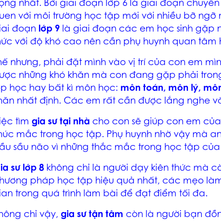
rọng nhất. Bởi giai đoạn lớp 6 là giai đoạn chuyể
uen với môi trường học tập mới với nhiều bỡ ng
iai đoạn
lớp 9
là giai đoạn các em học sinh gặp nh
hức với độ khó cao nên cần phụ huynh quan tâm 
hế nhưng, phải đặt mình vào vị trí của con em mì
ược những khó khăn mà con đang gặp phải trong 
ớp học hay bất kì môn học:
môn toán, môn lý, mô
hăn nhất định. Các em rất cần được lắng nghe và
iệc tìm
gia sư tại nhà
cho con sẽ giúp con em củ
húc mắc trong học tập. Phụ huynh nhờ vậy mà an
ầu sầu não vì những thắc mắc trong học tập của
ia sư lớp 8
không chỉ là người dạy kiên thức mà 
hương pháp học tập hiệu quả nhất, các mẹo làm 
ian trong quá trình làm bài để đạt điểm tối đa.
hông chỉ vậy,
gia sư tận tâm
còn là người bạn đồ