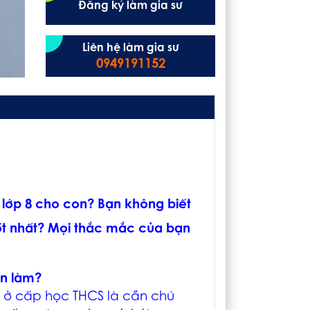
Đăng ký làm gia sư
Liên hệ làm gia sư
0949191152
 lớp 8 cho con? Bạn không biết
tốt nhất? Mọi thắc mắc của bạn
ên làm?
9 ở cấp học THCS là cần chú