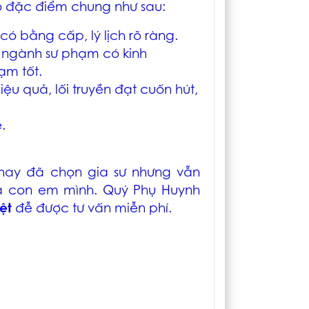
có đặc điểm chung như sau:
ó bằng cấp, lý lịch rõ ràng.
 ngành sư phạm có kinh
ạm tốt.
u quả, lối truyền đạt cuốn hút,
.
 hay đã chọn gia sư nhưng vẫn
ủa con em mình. Quý Phụ Huynh
ệt
đễ được tư vấn miễn phí.