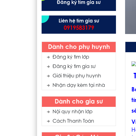
Đăng ký tìm gia sư
Liên hệ tìm gia sư
0919583179
Dành cho phụ huynh
Đăng ký tìm lớp
Đăng ký tìm gia sư
Giới thiệu phụ huynh
Nhận dạy kèm tại nhà
B
t
Dành cho gia sư
s
Nội quy nhận lớp
Cách Thanh Toán
V
H