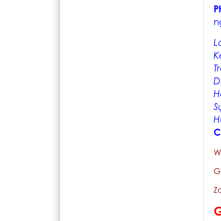
P
n
L
K
T
D
H
S
H
C
W
G
Z
G