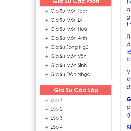
Gia Sư Các Môn
t
q
Gia Sư Môn Toán
g
Gia Sư Môn Lý
t
Gia Sư Môn Hoá
T
Gia Sư Môn Anh
đ
Gia Sư Song Ngữ
l
Gia Sư Môn Văn
k
Gia Sư Môn Sinh
V
Gia Sư Đàn Nhạc
k
đ
Gia Sư Các Lớp
G
Lớp 1
p
Lớp 2
g
Lớp 3
K
Lớp 4