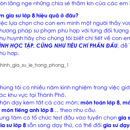
uôn lắng nge những chia sẻ thầm kín của các em 
ìm gia sư lớp 8 hiệu quả ở đâu?
iệc lựa chọn cho con em mình một người thầy vừ
hương pháp sư phạm phù hợp với từng đối tượng h
hụ huynh hãy cho chúng tôi biết chi tiết về con 
ÌNH HỌC TẬP, CŨNG NHƯ TIÊU CHÍ PHẤN ĐẤU
, đễ
hù hơp.
húng tôi có nhiều năm kinh nghiệm trong việc giớ
ác khu vực tại Thành Phố.
hận dạy kèm tất cả các môn:
môn toán lớp 8, mô
, môn tiếng anh lớp 8
… theo nhu cầu.
rung tâm có tổ chức test đầu vào tuyển chọn
gia 
ia sư lớp 8
sẵn sàng dạy thử, có thể đổi
gia sư dạ