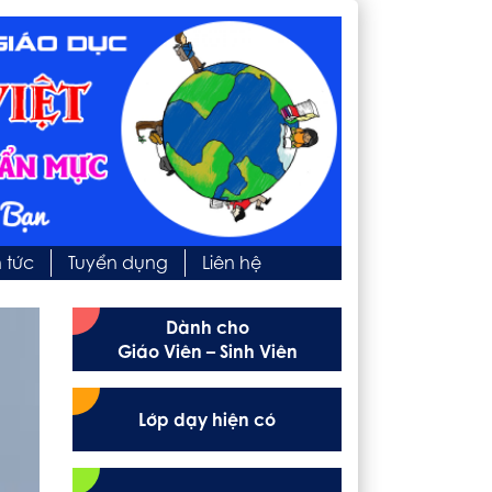
n tức
Tuyển dụng
Liên hệ
Dành cho
Giáo Viên – Sinh Viên
Lớp dạy hiện có