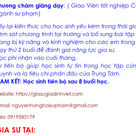
hương châm giảng dạy
: ( Giáo Viên tốt nghiệ
gành sư phạm)
ấy lại kiến thức cho học sinh yếu kém trong thời g
èm sát chương trình tại trường và bổ sung bài tậ
rang bị kỹ năng và kinh nghiệm cho các em trong 
ạy thử 2 buổi đễ đánh giá năng lực gia sư.
ọc phí nhận vào cuối tháng.
ự tiến bộ giúp học sinh tự tin trong học tập c
uynh và là tiêu chí phấn đấu của Trung Tâm.
AM KẾT: Học sinh tiến bộ sau 8 buổi học.
ebsite: https://giasugiadinhviet.com
mail: nguyenhonghaisupham@gmail.com
alo: 0919583179
IA SƯ TẠI: