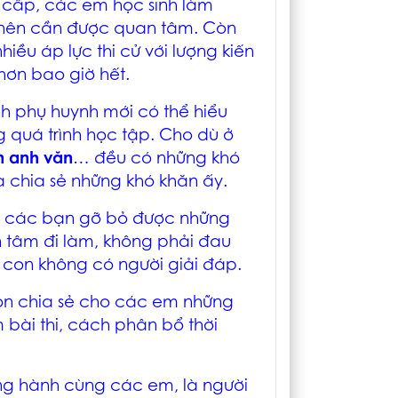
n cấp, các em học sinh làm
ỡ nên cần được quan tâm. Còn
iều áp lực thi cử với lượng kiến
hơn bao giờ hết.
nh phụ huynh mới có thể hiểu
quá trình học tập. Cho dù ở
n anh văn
… đều có những khó
 chia sẻ những khó khăn ấy.
a các bạn gỡ bỏ được những
 tâm đi làm, không phải đau
 con không có người giải đáp.
còn chia sẻ cho các em những
bài thi, cách phân bổ thời
ng hành cùng các em, là người