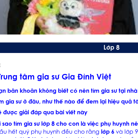
Lớp 8
Trung tâm gia sư Gia Đình Việt
ạn băn khoăn không biết có nên tìm gia sư tại nhà
ìm gia sư ở đâu, như thế nào để đem lại hiệu quả 
ẽ được giải đáp qua bài viết này
ì sao tìm gia sư lớp 8
cho con
là việc phụ huy
n
h n
ầu hết quý phụ huynh đều cho rằng
lớp 6
và lớp 