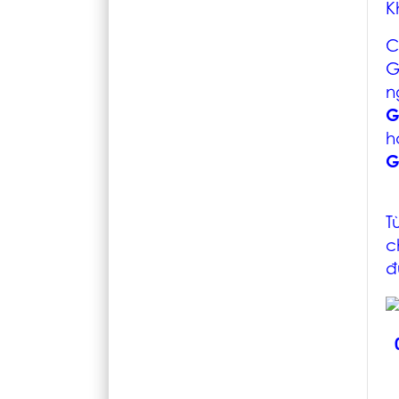
K
C
G
n
G
h
G
T
c
đ