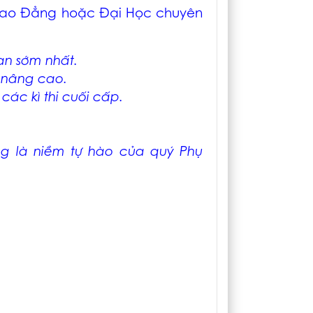
p Cao Đẳng hoặc Đại Học chuyên
ian sớm nhất.
p nâng cao.
các kì thi cuối cấp.
ũng là niềm tự hào của quý Phụ