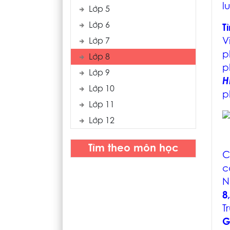
l
Lớp 5
Lớp 6
T
V
Lớp 7
p
Lớp 8
p
Lớp 9
H
Lớp 10
p
Lớp 11
Lớp 12
Tìm theo môn học
C
c
N
8
T
G