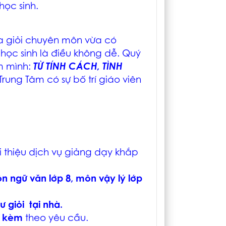
học sinh.
a giỏi chuyên môn vừa có
ọc sinh là điều không dễ. Quý
em mình:
TỪ TÍNH CÁCH, TÌNH
 Trung Tâm có sự bố trí giáo viên
i thiệu dịch vụ giảng dạy khắp
n ngữ văn lớp 8, môn vậy lý lớp
sư giỏi tại nhà.
y kèm
theo yêu cầu.