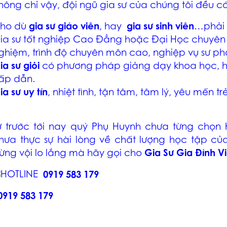
hông chỉ vậy, đội ngũ gia sư của chúng tôi đều 
ho dù
gia sư giáo viên
, hay
gia sư sinh viên
…phải c
ia sư tốt nghiệp Cao Đẳng hoặc Đại Học chuyên
ghiệm, trình độ chuyên môn cao, nghiệp vụ sư ph
ia sư giỏi
có phương pháp giảng dạy khoa học, hiệ
ấp dẫn.
ia sư uy tín
, nhiệt tình, tận tâm, tâm lý, yêu mến trẻ
ừ trước tới nay quý Phụ Huynh chưa từng chọn
hưa thực sự hài lòng về chất lượng học tập c
ừng vội lo lắng mà hãy gọi cho
Gia Sư Gia Đình Vi
0919 583 179
0919 583 179