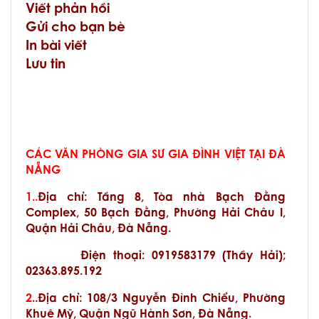
Viết phản hồi
Gửi cho bạn bè
In bài viết
Lưu tin
CÁC VĂN PHÒNG GIA SƯ GIA ĐÌNH VIỆT TẠI ĐÀ
NẴNG
1..
Địa chỉ:
Tầng 8, Tòa nhà Bạch Đằng
Complex, 50 Bạch Đằng, Phường Hải Châu I,
Quận Hải Châu, Đà Nẵng.
Điện thoại: 0919583179 (Thầy Hải);
02363.895.192
2
..Địa chỉ: 108/3 Nguyễn Đình Chiểu, Phường
Khuê Mỹ, Quận Ngũ Hành Sơn, Đà Nẵng.