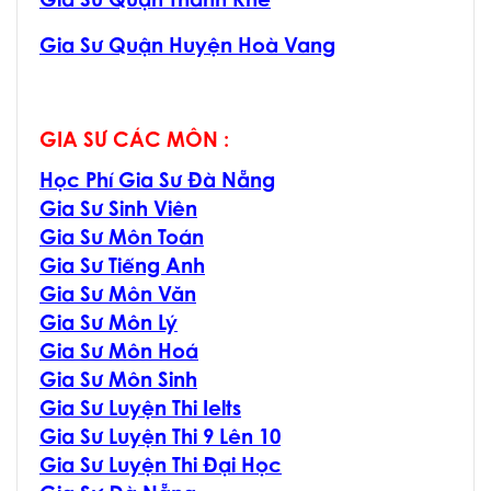
Gia Sư Quận Thanh Khê
Gia Sư Quận Huyện Hoà Vang
GIA SƯ CÁC MÔN :
Học Phí Gia Sư Đà Nẵng
Gia Sư Sinh Viên
Gia Sư Môn Toán
Gia Sư Tiếng Anh
Gia Sư Môn Văn
Gia Sư Môn Lý
Gia Sư Môn Hoá
Gia Sư Môn Sinh
Gia Sư Luyện Thi Ielts
Gia Sư Luyện Thi 9 Lên 10
Gia Sư Luyện Thi Đại Học