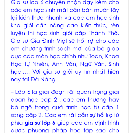
Gia sư lớp 6 chuyên nhận dạy kèm cho
các em học sinh mất căn bản muốn lấy
lại kiến thức nhanh và các em học sinh
khá giỏi cần nâng cao kiến thức, rèn
luyện thi học sinh giỏi cấp Thành Phố.
Gia sư Gia Đình Việt sẽ hổ trợ cho các
em chương trình sách mới của bộ giáo
dục các môn học chính như Toán, Khoa
Học Tự Nhiên, Anh Văn, Ngữ Văn, Sinh
học,…. Với gia sư giỏi uy tín nhất hiện
nay tại Đà Nẵng.
– Lớp 6 là giai đoạn rất quan trọng giai
đoạn học cấp 2 , các em thường hay
bỡ ngỡ trong quá trình học từ cấp 1
sang cấp 2. Các em rất cần sự hổ trợ từ
phía
gia sư lớp 6
giúp các em định hình
được phương pháp học tập sao cho