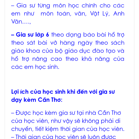
– Gia sư từng môn học chính cho các
em như môn toán, văn, Vật Lý, Anh
Văn….,
– Gia sư lớp 6
theo dạng báo bài hổ trợ
theo sát bài vở hàng ngày theo sách
giáo khoa của bộ giáo dục đào tạo và
hổ trợ nâng cao theo khả năng của
các em học sinh.
Lợi ích của học sinh khi đến với
gia sư
dạy kèm Cần Thơ
:
– Được học
kèm gia sư tại nhà Cần Thơ
của học viên, như vậy sẽ không phải di
chuyển, tiết kiệm thời gian của học viên.
– Thời gian của học viên sẽ luôn được