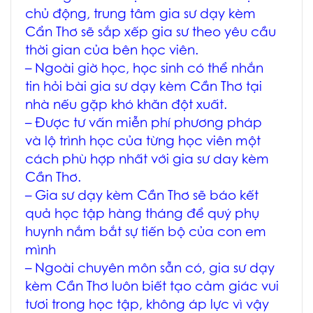
chủ động, trung tâm
gia sư dạy kèm
Cẩn Thơ
sẽ sắp xếp gia sư theo yêu cầu
thời gian của bên học viên.
– Ngoài giờ học, học sinh có thể nhắn
tin hỏi bài
gia sư dạy kèm Cần Thơ tại
nhà
nếu gặp khó khăn đột xuất.
– Được tư vấn miễn phí phương pháp
và lộ trình học của từng học viên một
cách phù hợp nhất với
gia sư day kèm
Cần Thơ
.
–
Gia sư dạy kèm Cần Thơ
sẽ báo kết
quả học tập hàng tháng để quý phụ
huynh nắm bắt sự tiến bộ của con em
mình
– Ngoài chuyên môn sẵn có,
gia sư dạy
kèm Cần Thơ
luôn biết tạo cảm giác vui
tươi trong học tập, không áp lực vì vậy