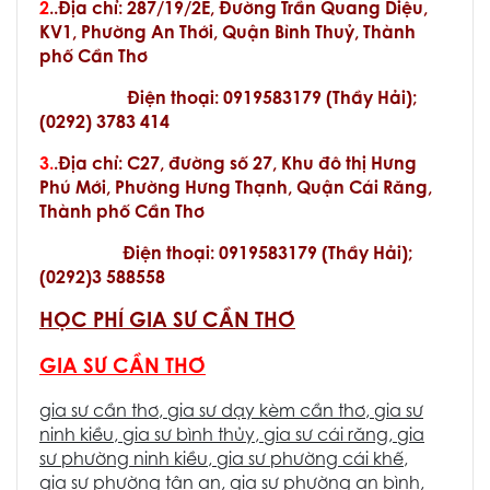
2
..Địa chỉ: 287/19/2E, Đường Trần Quang Diệu,
KV1, Phường An Thới, Quận Bình Thuỷ, Thành
phố Cần Thơ
Điện thoại: 0919583179 (Thầy Hải);
(0292) 3783 414
3.
.Địa chỉ: C27, đường số 27, Khu đô thị Hưng
Phú Mới, Phường Hưng Thạnh, Quận Cái Răng,
Thành phố Cần Thơ
Điện thoại: 0919583179 (Thầy Hải);
(0292)3 588558
HỌC PHÍ GIA SƯ CẦN THƠ
GIA SƯ CẦN THƠ
gia sư cần thơ
,
gia sư dạy kèm cần thơ
,
gia sư
ninh kiều
,
gia sư bình thủy
,
gia sư cái răng
,
gia
sư phường ninh kiều
,
gia sư phường cái khế
,
gia sư phường tân an
,
gia sư phường an bình
,