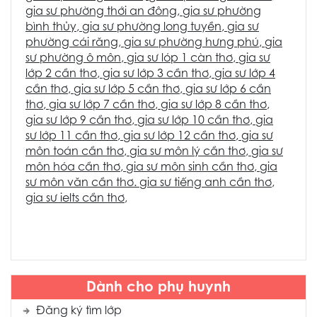
g
ia sư phường thới an đông
,
gia sư phường
bình thủy
,
gia sư phường long tuyền
,
gia sư
phường cái răng
,
gia sư phường hưng phú
,
gia
sư phường ô môn
,
gia sư lóp 1 càn thơ
,
gia sư
lớp 2 cần thơ
,
gia sư lớp 3 cần thơ
,
gia sư lớp 4
cần thơ
,
gia sư lớp 5 cần thơ
,
gia sư lớp 6 cần
thơ
,
gia sư lớp 7 cần thơ
,
gia sư lớp 8 cần thơ
,
gia sư lớp 9 cần thơ
,
gia sư lớp 10 cần thơ
,
gia
sư lớp 11 cần thơ
,
gia sư lớp 12 cần thơ
,
gia sư
môn toán cần thơ
,
gia sư môn lý cần thơ
,
gia sư
môn hóa cần thơ
,
gia sư môn sinh cần thơ
,
gia
sư môn văn cần thơ
.
gia sư tiếng anh cần thơ
,
gia sư ielts cần thơ
,
Dành cho phụ huynh
Đăng ký tìm lớp