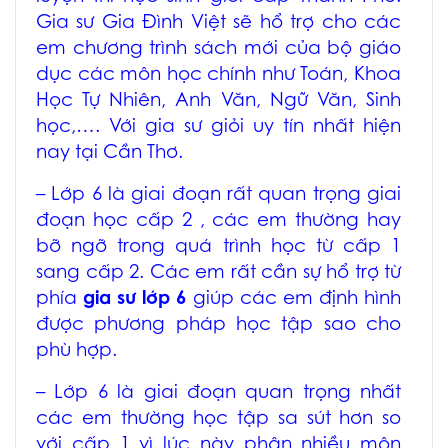
Gia sư Gia Đình Việt sẽ hổ trợ cho các
em chương trình sách mới của bộ giáo
dục các môn học chính như Toán, Khoa
Học Tự Nhiên, Anh Văn, Ngữ Văn, Sinh
học,…. Với gia sư giỏi uy tín nhất hiện
nay tại Cần Thơ.
– Lớp 6 là giai đoạn rất quan trọng giai
đoạn học cấp 2 , các em thường hay
bỡ ngỡ trong quá trình học từ cấp 1
sang cấp 2. Các em rất cần sự hổ trợ từ
phía
gia sư lớp 6
giúp các em định hình
được phương pháp học tập sao cho
phù hợp.
– Lớp 6 là giai đoạn quan trọng nhất
các em thường học tập sa sút hơn so
với cấp 1 vì lúc này phân nhiều môn