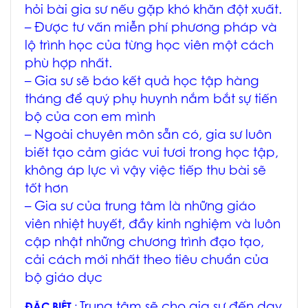
hỏi bài gia sư nếu gặp khó khăn đột xuất.
– Được tư vấn miễn phí phương pháp và
lộ trình học của từng học viên một cách
phù hợp nhất.
– Gia sư sẽ báo kết quả học tập hàng
tháng để quý phụ huynh nắm bắt sự tiến
bộ của con em mình
– Ngoài chuyên môn sẵn có, gia sư luôn
biết tạo cảm giác vui tươi trong học tập,
không áp lực vì vậy việc tiếp thu bài sẽ
tốt hơn
– Gia sư của trung tâm là những giáo
viên nhiệt huyết, đầy kinh nghiệm và luôn
cập nhật những chương trình đạo tạo,
cải cách mới nhất theo tiêu chuẩn của
bộ giáo dục
Trung tâm sẽ cho gia sư đến dạy
ĐẶC BIỆT
: