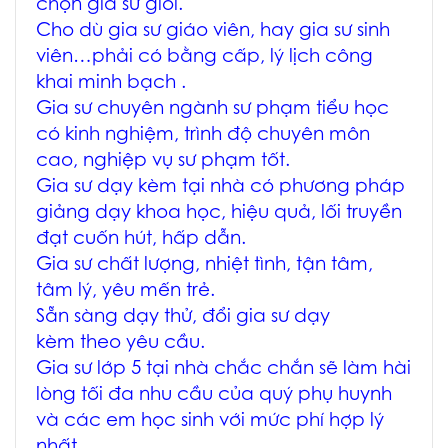
chọn gia sư giỏi.
Cho dù gia sư giáo viên, hay gia sư sinh
viên…phải có bằng cấp, lý lịch công
khai minh bạch .
Gia sư chuyên ngành sư phạm tiểu học
có kinh nghiệm, trình độ chuyên môn
cao, nghiệp vụ sư phạm tốt.
Gia sư dạy kèm tại nhà có phương pháp
giảng dạy khoa học, hiệu quả, lối truyền
đạt cuốn hút, hấp dẫn.
Gia sư chất lượng, nhiệt tình, tận tâm,
tâm lý, yêu mến trẻ.
Sẵn sàng dạy thử, đổi gia sư dạy
kèm theo yêu cầu.
Gia sư lớp 5 tại nhà chắc chắn sẽ làm hài
lòng tối đa nhu cầu của quý phụ huynh
và các em học sinh với mức phí hợp lý
nhất.