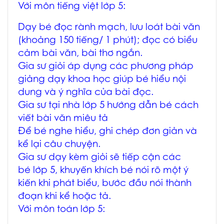
Với môn tiếng việt lớp 5:
Dạy bé đọc rành mạch, lưu loát bài văn
(khoảng 150 tiếng/ 1 phút); đọc có biểu
cảm bài văn, bài thơ ngắn.
Gia sư giỏi áp dụng các phương pháp
giảng dạy khoa học giúp bé hiểu nội
dung và ý nghĩa của bài đọc.
Gia sư tại nhà lớp 5 hướng dẫn bé cách
viết bài văn miêu tả
Để bé nghe hiểu, ghi chép đơn giản và
kể lại câu chuyện.
Gia sư dạy kèm giỏi sẽ tiếp cận các
bé lớp 5, khuyến khích bé nói rõ một ý
kiến khi phát biểu, bước đầu nói thành
đoạn khi kể hoặc tả.
Với môn toán lớp 5: