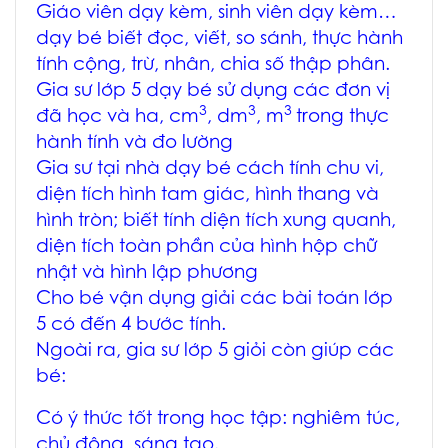
Giáo viên dạy kèm, sinh viên dạy kèm…
dạy bé biết đọc, viết, so sánh, thực hành
tính cộng, trừ, nhân, chia số thập phân.
Gia sư lớp 5 dạy bé sử dụng các đơn vị
3
3
3
đã học và ha, cm
, dm
, m
trong thực
hành tính và đo lường
Gia sư tại nhà dạy bé cách tính chu vi,
diện tích hình tam giác, hình thang và
hình tròn; biết tính diện tích xung quanh,
diện tích toàn phần của hình hộp chữ
nhật và hình lập phương
Cho bé vận dụng giải các bài toán lớp
5 có đến 4 bước tính.
Ngoài ra, gia sư lớp 5 giỏi còn giúp các
bé:
Có ý thức tốt trong học tập: nghiêm túc,
chủ động, sáng tạo.