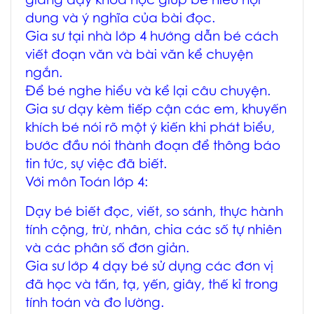
giảng dạy khoa học giúp bé hiểu nội
dung và ý nghĩa của bài đọc.
Gia sư tại nhà lớp 4 hướng dẫn bé cách
viết đoạn văn và bài văn kể chuyện
ngắn.
Để bé nghe hiểu và kể lại câu chuyện.
Gia sư dạy kèm tiếp cận các em, khuyến
khích bé nói rõ một ý kiến khi phát biểu,
bước đầu nói thành đoạn để thông báo
tin tức, sự việc đã biết.
Với môn Toán lớp 4:
Dạy bé biết đọc, viết, so sánh, thực hành
tính cộng, trừ, nhân, chia các số tự nhiên
và các phân số đơn giản.
Gia sư lớp 4 dạy bé sử dụng các đơn vị
đã học và tấn, tạ, yến, giây, thế kỉ trong
tính toán và đo lường.