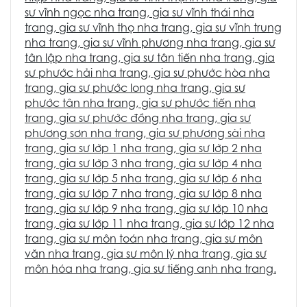
sư vĩnh ngọc nha trang
,
gia sư vĩnh thái nha
trang
,
gia sư vĩnh thọ nha trang
,
gia sư vĩnh trung
nha trang
,
gia sư vĩnh phương nha trang
,
gia sư
tân lập nha trang
,
gia sư tân tiến nha trang
,
gia
sư phước hải nha trang
,
gia sư phước hòa nha
trang
,
gia sư phước long nha trang
,
gia sư
phước tân nha trang
,
gia sư phước tiến nha
trang
,
gia sư phước đồng nha trang
,
gia sư
phương sơn nha trang
,
gia sư phương sài nha
trang
,
gia sư lớp 1 nha trang
,
gia sư lớp 2 nha
trang
,
gia sư lớp 3 nha trang
,
gia sư lớp 4 nha
trang
,
gia sư lớp 5 nha trang
,
gia sư lớp 6 nha
trang
,
gia sư lớp 7 nha tran
g,
gia sư lớp 8 nha
trang
,
gia sư lớp 9 nha trang
,
gia sư lớp 10 nha
trang
,
gia sư lớp 11 nha trang
,
gia sư lớp 12 nha
trang
,
gia sư môn toán nha trang
,
gia sư môn
văn nha trang
,
gia sư môn lý nha trang
,
gia sư
môn hóa nha trang
,
gia sư tiếng anh nha trang.