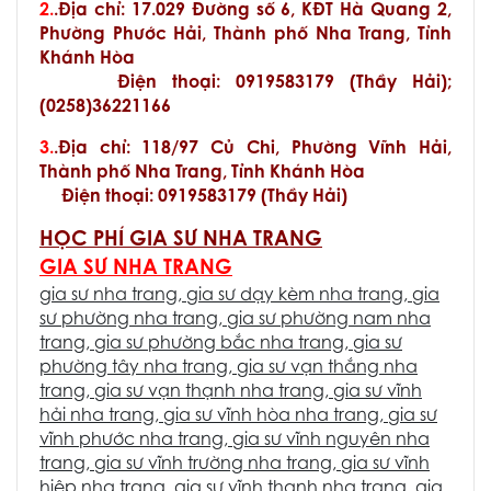
2.
.Địa chỉ: 17.029 Đường số 6, KĐT Hà Quang 2,
Phường Phước Hải, Thành phố Nha Trang, Tỉnh
Khánh Hòa
Điện thoại: 0919583179 (Thầy Hải);
(0258)36221166
3.
.Địa chỉ: 118/97 Củ Chi, Phường Vĩnh Hải,
Thành phố Nha Trang, Tỉnh Khánh Hòa
Điện thoại: 0919583179 (Thầy Hải)
HỌC PHÍ GIA SƯ NHA TRANG
GIA SƯ NHA TRANG
gia sư nha trang
,
gia sư dạy kèm nha trang
,
gia
sư phường nha trang
,
gia sư phường nam nha
trang
,
gia sư phường bắc nha trang
,
gia sư
phường tây nha trang
,
gia sư vạn thắng nha
trang
,
gia sư vạn thạnh nha trang
,
gia sư vĩnh
hải nha trang
,
gia sư vĩnh hòa nha trang
,
gia sư
vĩnh phước nha trang
,
gia sư vĩnh nguyên nha
trang
,
gia sư vĩnh trường nha trang
,
gia sư vĩnh
hiệp nha trang
,
gia sư vĩnh thạnh nha trang
,
gia