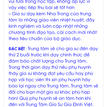
vui tươi trong học tập, không áp lực vì
vậy việc tiếp thu bài sẽ tốt hơn
–
Gia sư dạy kèm Nha Trang
của trung
tâm là những giáo viên nhiệt huyết, đầy
kinh nghiệm và luôn cập nhật những
chương trình đạo tạo, cải cách mới nhất
theo tiêu chuẩn của bộ giáo dục.
Trung tâm sẽ cho gia sư đến dạy
ĐẶC BIỆT
:
thử 2 buổi trước khi dạy chính thức để
đảm bảo chất lượng cho Trung tâm.
Trong thời gian dạy thử nếu phụ huynh
thấy gia sư không đạt yêu cầu hay phù
hợp với học viên thì xin phụ huynh hãy
báo lại ngay cho Trung tâm, Trung tâm sẽ
đổi cho bạn một gia sư khác phù hợp
hơn! Quý phụ huynh sẽ an tâm hơn khi
đến với Trung Tâm Gia Sư Gia Đình Việt.