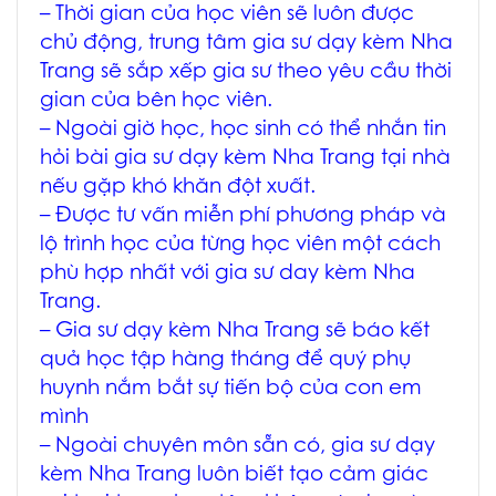
– Thời gian của học viên sẽ luôn được
chủ động, trung tâm
gia sư dạy kèm Nha
Trang
sẽ sắp xếp gia sư theo yêu cầu thời
gian của bên học viên.
– Ngoài giờ học, học sinh có thể nhắn tin
hỏi bài
gia sư dạy kèm Nha Trang tại nhà
nếu gặp khó khăn đột xuất.
– Được tư vấn miễn phí phương pháp và
lộ trình học của từng học viên một cách
phù hợp nhất với
gia sư day kèm Nha
Trang
.
–
Gia sư dạy kèm Nha Trang
sẽ báo kết
quả học tập hàng tháng để quý phụ
huynh nắm bắt sự tiến bộ của con em
mình
– Ngoài chuyên môn sẵn có,
gia sư dạy
kèm Nha Trang
luôn biết tạo cảm giác