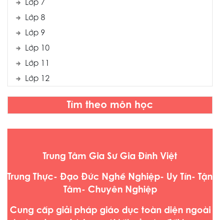
Lớp 7
Lớp 8
Lớp 9
Lớp 10
Lớp 11
Lớp 12
Tìm theo môn học
Trung Tâm Gia Sư Gia Đình Việt
Trung Thực- Đạo Đức Nghề Nghiệp- Uy Tín- Tận
Tâm- Chuyên Nghiệp
Cung cấp giải pháp giáo dục toàn diện ngoài