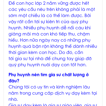
Để con học lớp 2 nắm vững được hết
các yêu cầu nêu trên không phải là một
sớm một chiều là có thể làm được. Bởi
vậy rất cần tới sự kiên trì của quý phụ
huynh. Nhiều phụ huynh dễ nổi cáu khi
giảng mãi mà con khó tiếp thu, chậm
hiểu. Hơn nữa ngày nay có những phụ
huynh quá bận rộn không thể dành nhiều
thời gian kèm con học. Do đó, cần
tới gia sư tại nhà để chung tay giúp đỡ
quý phụ huynh nuôi dạy con tốt hơn.
Phụ huynh nên tìm gia sư chất lượng ở
đâu?
Chúng tôi có uy tín và kinh nghiệm lâu
năm trong cung cấp dịch vụ dạy kèm tại
nhà.
Gia sư dạy kèm là gia sư giáo viên, gia sư