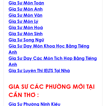
Gia Sư Môn Toán
Gia Sư Môn Anh
Gia Sư Môn Văn
Gia Sư Môn Lý
Gia Sư Môn Hoá
Gia Sư Môn Sinh
Gia Sư Song Ngữ
Gia Sư Dạy Môn Khoa Học Bằng Tiếng
Anh
Gia Sư Dạy Các Môn Tích Hợp Bằng Tiếng
Anh
Gia Sư Luyện Thi IELTS Tại Nhà
GIA SƯ CÁC PHƯỜNG MỚI TẠI
CẦN THƠ :
G
ia Sư Phường Ninh Kiều