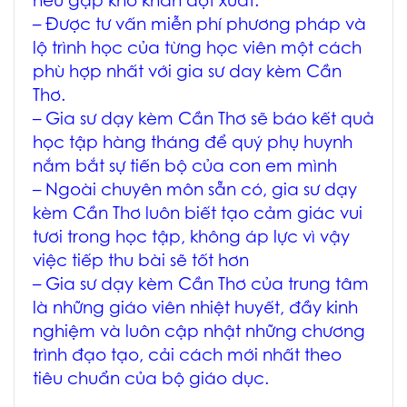
nếu gặp khó khăn đột xuất.
– Được tư vấn miễn phí phương pháp và
lộ trình học của từng học viên một cách
phù hợp nhất với
gia sư day kèm Cần
Thơ
.
–
Gia sư dạy kèm Cần Thơ
sẽ báo kết quả
học tập hàng tháng để quý phụ huynh
nắm bắt sự tiến bộ của con em mình
– Ngoài chuyên môn sẵn có,
gia sư dạy
kèm Cần Thơ
luôn biết tạo cảm giác vui
tươi trong học tập, không áp lực vì vậy
việc tiếp thu bài sẽ tốt hơn
–
Gia sư dạy kèm Cần Thơ
của trung tâm
là những giáo viên nhiệt huyết, đầy kinh
nghiệm và luôn cập nhật những chương
trình đạo tạo, cải cách mới nhất theo
tiêu chuẩn của bộ giáo dục.