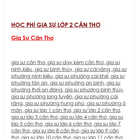
HỌC PHÍ GIA SƯ LỚP 2 CẦN THƠ
Gia Sư Cần Thơ
gia sư cần thơ
,
gia sư dạy kèm cần thơ
,
gia sư
ninh kiều
,
gia sư bình thủy
,
gia sư cái răng
,
gia sư
phường ninh kiều
,
gia sư phường cái khế
,
gia sư
phường tân an
,
gia sư phường an bình
, g
ia sư
phường thới an đông
,
gia sư phường bình thủy
,
gia sư phường long tuyền
,
gia sư phường cái
răng
,
gia sư phường hưng phú
,
gia sư phường ô
môn
,
gia sư lóp 1 càn thơ
,
gia sư lớp 2 cần thơ
,
gia sư lớp 3 cần thơ
,
gia sư lớp 4 cần thơ
,
gia sư
lớp 5 cần thơ
,
gia sư lớp 6 cần thơ
,
gia sư lớp 7
cần thơ
,
gia sư lớp 8 cần thơ
,
gia sư lớp 9 cần
thơ
,
gia sư lớp 10 cần thơ
,
gia sư lớp 11 cần thơ
,