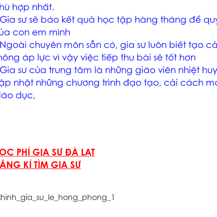
hù hợp nhất.
 Gia sư sẽ báo kết quả học tập hàng tháng để qu
ủa con em mình
 Ngoài chuyên môn sẵn có, gia sư luôn biết tạo cả
hông áp lực vì vậy việc tiếp thu bài sẽ tốt hơn
 Gia sư của trung tâm là những giáo viên nhiệt hu
ập nhật những chương trình đạo tạo, cải cách mớ
iáo dục,
ỌC PHÍ GIA SƯ ĐÀ LẠT
ĂNG KÍ TÌM GIA SƯ