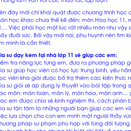
ĩ năng làm văn với các thao tác lập luận.
rên đây mới chỉ khái quát được chương trình học 
ôn học khác chưa thể kể đến: môn Hóa học 11, m
1… Việc phải học một lúc rất nhiều môn như vậy 
hấy đuối sức. Bởi vậy mới nói, phụ huynh nên tìm k
m mình là cần thiết.
ia sư dạy kèm tại nhà lớp 11 sẽ giúp các em:
iểm tra năng lực từng em, đưa ra phương pháp g
ia sư giúp học viên có học lực trung bình, yếu n
ọc viên khá giỏi được bổ trợ thêm các kiến thức 
ia sư giỏi sẽ áp dụng lý thuyết vào bài tập trong 
ác môn: môn toán, môn lý, môn hóa, môn anh… g
ác em được chia sẻ kinh nghiệm thi, cách phân bổ 
ia sư tận tâm là những người bạn giúp các em vữn
iệc lựa chọn cho con em mình một người thầy vừ
hương pháp sư phạm phù hợp với từng đối tượng h