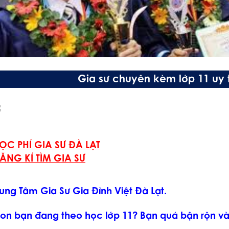
Gia sư chuyên kèm lớp 11 uy tí
ỌC PHÍ GIA SƯ ĐÀ LẠT
ĂNG KÍ TÌM GIA SƯ
rung Tâm Gia Sư Gia Đình Việt Đà Lạt.
on bạn đang theo học lớp 11? Bạn quá bận rộn 