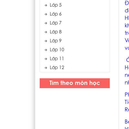
Đ
Lớp 5
đ
Lớp 6
H
Lớp 7
k
Lớp 8
t
V
Lớp 9
v
Lớp 10
Lớp 11
Ở
H
Lớp 12
n
n
Tìm theo môn học
P
T
R
B