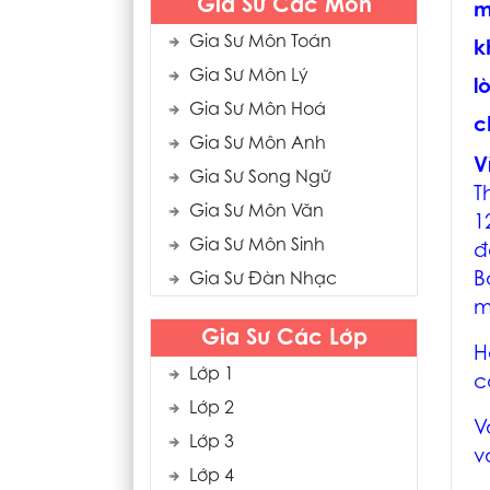
Gia Sư Các Môn
m
Gia Sư Môn Toán
k
Gia Sư Môn Lý
l
Gia Sư Môn Hoá
c
Gia Sư Môn Anh
V
Gia Sư Song Ngữ
T
Gia Sư Môn Văn
1
Gia Sư Môn Sinh
đ
B
Gia Sư Đàn Nhạc
m
Gia Sư Các Lớp
H
Lớp 1
c
Lớp 2
V
Lớp 3
v
Lớp 4