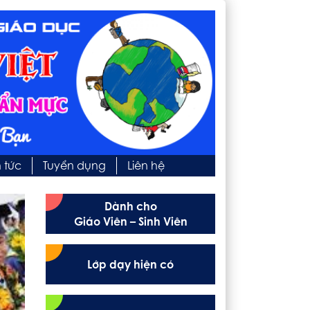
n tức
Tuyển dụng
Liên hệ
Dành cho
Giáo Viên – Sinh Viên
Lớp dạy hiện có