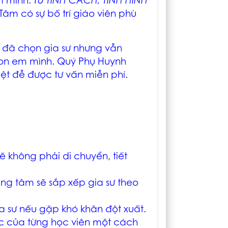
em mình:
TỪ TÍNH CÁCH, TÌNH HÌNH
 Tâm có sự bố trí giáo viên phù
y đã chọn gia sư nhưng vẫn
con em mình. Quý Phụ Huynh
iệt
đễ được tư vấn miễn phí.
ẽ không phải di chuyển, tiết
ung tâm sẽ sắp xếp gia sư theo
ia sư nếu gặp khó khăn đột xuất.
ọc của từng học viên một cách