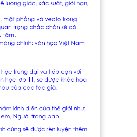
về lượng giác, xác suất, giới hạn,
, mặt phẳng và vecto trong
quan trọng chắc chắn sẽ có
u tâm.
 mảng chính: văn học Việt Nam
 học trung đại và tiếp cận với
n học lớp 11, sẽ được khắc họa
hau của các tác giả.
hẩm kinh điển của thế giới như:
êu em, Người trong bao…
nh cũng sẽ được rèn luyện thêm