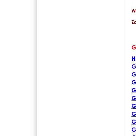
W
Z
G
H
G
G
G
G
G
G
G
G
G