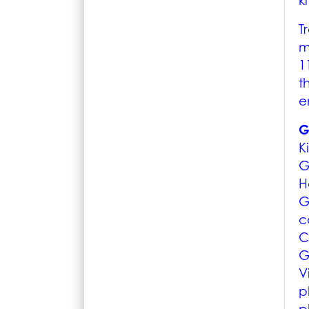
k
T
m
1
t
e
G
K
G
H
G
c
C
G
V
p