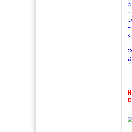
p
–
c
–
k
–
c
g
H
Đ