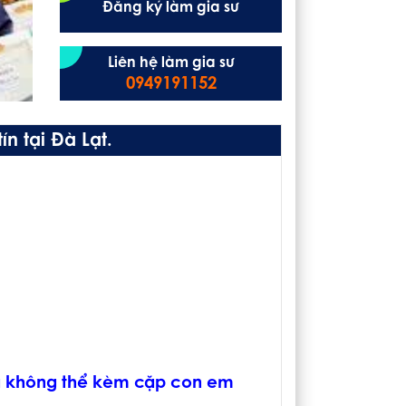
Đăng ký làm gia sư
Liên hệ làm gia sư
0949191152
n tại Đà Lạt.
và không thể kèm cặp con em