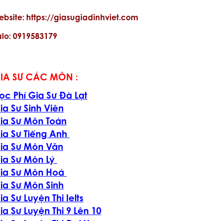
ebsite: https://giasugiadinhviet.com
alo: 0919583179
IA SƯ CÁC MÔN :
ọc Phí Gia Sư Đà Lạt
ia Sư Sinh Viên
ia Sư Môn Toán
ia Sư Tiếng Anh
ia Sư Môn Văn
ia Sư Môn Lý
ia Sư Môn Hoá
ia Sư Môn Sinh
ia Sư Luyện Thi Ielts
ia Sư Luyện Thi 9 Lên 10