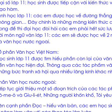
ại số lớp 11: học sinh được tiếp cận với kiến thức 
ạo hàm.
ình học lớp 11: các em được học về đường thẳng
hông gian… Đây chính là những mảng kiến thức 
rong đề thi đại học đòi hỏi các em phải hết sức lư
ới môn ngữ văn lớp 11: các em sẽ được học về 2
à văn học nước ngoài.
 phần Văn học Việt Nam:
ọc sinh lớp 11 được tìm hiểu phần còn lại của văn
ền văn học hiện đại. Thông qua các tác phẩm vă
hững bức tranh xã hội qua nhiều lăng kính khác n
hần Văn học nước ngoài:
iếp tục giới thiệu một số đoạn trích của các tác p
ô-me-ô và Giu-li-ét, Những người khốn khổ, Tôi y
ên cạnh phần Đọc – hiểu văn bản, các em học si