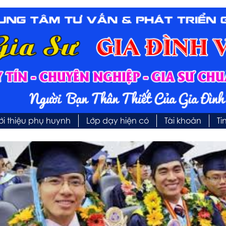
ới thiệu phụ huynh
Lớp dạy hiện có
Tài khoản
Ti