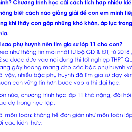
ình? Chương trình học cải cách tích hợp nhiều ki
hông biết cách nào giảng giải để con em mình tiế
òng khi thấy con gặp những khó khăn, áp lực trong
hia.
ì sao phụ huynh nên tìm gia sư lớp 11 cho con?
heo như thông tin mới nhất từ bộ GD & ĐT, từ 2018 
2 sẽ được đưa vào nội dung thi tốt nghiệp THPT Qu
ang gây hoang mang cho các bậc phụ huynh và 
ởi vậy, nhiều bậc phụ huynh đã tìm gia sư dạy k
uốn con vững tin hơn bước vào kì thi đại học.
ơn nữa, chương trình học lớp 11 khá nặng, đòi hỏi
ao độ trong học tập.
ới môn toán: không hề đơn giản như môn toán lớ
ới các kiến thức: