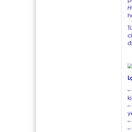
p
H
h
T
c
đ
L
–
k
–
y
–
–