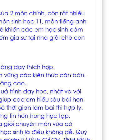
của 2 môn chính, còn rất nhiều
ôn sinh học 11, môn tiếng anh
sẽ khiến các em học sinh cảm
iếm gia sư tại nhà giỏi cho con
iảng dạy thích hợp.
ắm vững các kiến thức căn bản.
nâng cao.
quá trình dạy học, nhất và với
iúp các em hiểu sâu bài hơn.
thời gian làm bài thi hợp lý.
g tin hơn trong học tập.
a giỏi chuyên môn vừa có
ọc sinh là điều không dễ. Quý