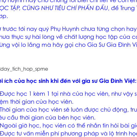
hụ huynh hãy cho chúng tôi biết chi tiết về con 
ỌC TẬP, CŨNG NHƯ TIÊU CHÍ PHẤN ĐẤU
, để Trung
ơp.
ừ trước tới nay quý Phụ Huynh chưa từng chọn ha
hưa thực sự hài lòng về chất lượng học tập của 
ừng vội lo lắng mà hãy gọi cho
Gia Sư Gia Đình V
ợi ích của học sinh khi đến với gia sư Gia Đình Việt:
 Được học 1 kèm 1 tại nhà của học viên, như vậy s
iệm thời gian của học viên.
 Thời gian của học viên sẽ luôn được chủ động, tr
êu cầu thời gian của bên học viên.
 Ngoài giờ học, học viên có thể nhắn tin hỏi bài g
 Được tư vấn miễn phí phương pháp và lộ trình h