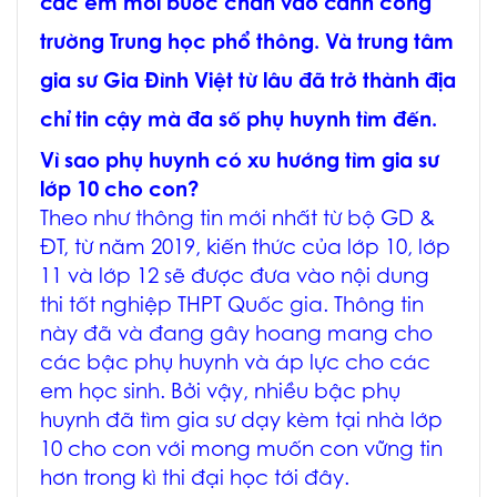
các em mới bước chân vào cánh cổng
trường Trung học phổ thông. Và trung tâm
gia sư Gia Đình Việt từ lâu đã trở thành địa
chỉ tin cậy mà đa số phụ huynh tìm đến.
Vì sao phụ huynh có xu hướng tìm gia sư
lớp 10 cho con?
Theo như thông tin mới nhất từ bộ GD &
ĐT, từ năm 2019, kiến thức của lớp 10, lớp
11 và lớp 12 sẽ được đưa vào nội dung
thi tốt nghiệp THPT Quốc gia. Thông tin
này đã và đang gây hoang mang cho
các bậc phụ huynh và áp lực cho các
em học sinh. Bởi vậy, nhiều bậc phụ
huynh đã tìm gia sư dạy kèm tại nhà lớp
10 cho con với mong muốn con vững tin
hơn trong kì thi đại học tới đây.