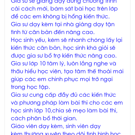
Gia sư sẽ giảng dạy đúng chương trình
cải cách mới, bám sát bài học trên lớp
để các em không bị hổng kiến thức.
Gia sư dạy kèm tại nhà giảng dạy tận
tình từ căn bản đến nâng cao.
Học sinh yếu, kém sẽ nhanh chóng lấy lại
kiến thức căn bản, học sinh khá giỏi sẽ
được gia sư bổ trợ kiến thức nâng cao.
Gia sư lớp 10 tâm lý, luôn lắng nghe và
thấu hiểu học viên, tạo tâm thế thoải mái
giúp các em chinh phục mọi trở ngại
trong học tập.
Gia sư cung cấp đầy đủ các kiến thức
và phương pháp làm bài thi cho các em
học sinh lớp 10,chia sẻ mẹo làm bài thi,
cách phân bổ thời gian.
Giáo viên dạy kèm, sinh viên dạy
kèm thường xuyên theo dõi tình hình học