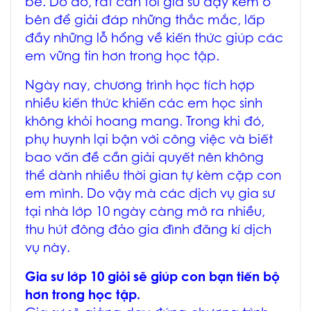
bè. Do đó, rất cần tới gia sư dạy kèm ở
bên để giải đáp những thắc mắc, lấp
đầy những lỗ hổng về kiến thức giúp các
em vững tin hơn trong học tập.
Ngày nay, chương trình học tích hợp
nhiều kiến thức khiến các em học sinh
không khỏi hoang mang. Trong khi đó,
phụ huynh lại bận với công việc và biết
bao vấn đề cần giải quyết nên không
thể dành nhiều thời gian tự kèm cặp con
em mình. Do vậy mà các dịch vụ gia sư
tại nhà lớp 10 ngày càng mở ra nhiều,
thu hút đông đảo gia đình đăng kí dịch
vụ này.
Gia sư lớp 10 giỏi sẽ giúp con bạn tiến bộ
hơn trong học tập.