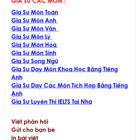
GIA SƯ CÁC MÔN :
Gia Sư Môn Toán
Gia Sư Môn Anh
Gia Sư Môn Văn
Gia Sư Môn Lý
Gia Sư Môn Hoá
Gia Sư Môn Sinh
Gia Sư Song Ngữ
Gia Sư Dạy Môn Khoa Học Bằng Tiếng
Anh
Gia Sư Dạy Các Môn Tích Hợp Bằng Tiếng
Anh
Gia Sư Luyện Thi IELTS Tại Nhà
Viết phản hồi
Gửi cho bạn bè
In bài viết