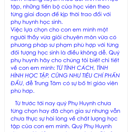
tập, những tiến bộ của học viên theo
từng giai đoạn để kịp thời trao đổi với
phụ huynh học sinh.
Việc lựa chọn cho con em mình một
người thầy vừa giỏi chuyên môn vừa có
phương pháp sư phạm phù hợp với từng
đối tượng học sinh là điều không dễ. Quý
phụ huynh hãy cho chúng tôi biết chi tiết
về con em mình:
TỪ TÍNH CÁCH, TÌNH
HÌNH HỌC TẬP, CŨNG NHƯ TIÊU CHÍ PHẤN
ĐẤU
, đễ Trung Tâm có sự bố trí giáo viên
phù hơp.
Từ trước tới nay quý Phụ Huynh chưa
từng chọn hay đã chọn gia sư nhưng vẫn
chưa thực sự hài lòng về chất lượng học
tập của con em mình. Quý Phụ Huynh