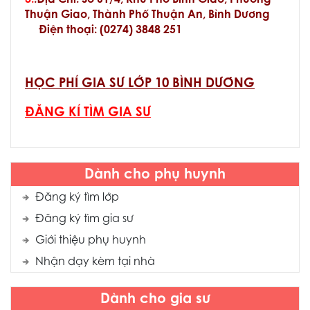
3.
.Địa Chỉ: Số 61/4, Khu Phố Bình Giao, Phường
Thuận Giao, Thành Phố Thuận An, Bình Dương
Điện thoại:
(
0274) 3848 251
HỌC PHÍ GIA SƯ LỚP 10 BÌNH DƯƠNG
ĐĂNG KÍ TÌM GIA SƯ
Dành cho phụ huynh
Đăng ký tìm lớp
Đăng ký tìm gia sư
Giới thiệu phụ huynh
Nhận dạy kèm tại nhà
Dành cho gia sư