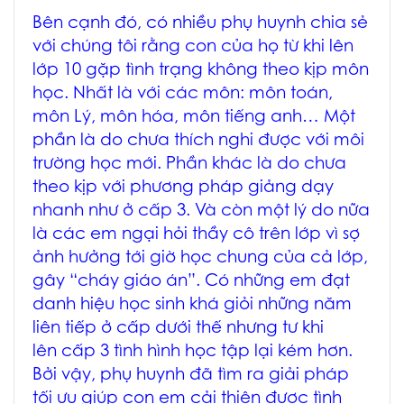
Bên cạnh đó, có nhiều phụ huynh chia sẻ
với chúng tôi rằng con của họ từ khi lên
lớp 10 gặp tình trạng không theo kịp môn
học. Nhất là với các môn: môn toán,
môn Lý, môn hóa, môn tiếng anh… Một
phần là do chưa thích nghi được với môi
trường học mới. Phần khác là do chưa
theo kịp với phương pháp giảng dạy
nhanh như ở cấp 3. Và còn một lý do nữa
là các em ngại hỏi thầy cô trên lớp vì sợ
ảnh hưởng tới giờ học chung của cả lớp,
gây “cháy giáo án”. Có những em đạt
danh hiệu học sinh khá giỏi những năm
liên tiếp ở cấp dưới thế nhưng tư khi
lên cấp 3 tình hình học tập lại kém hơn.
Bởi vậy, phụ huynh đã tìm ra giải pháp
tối ưu giúp con em cải thiện được tình