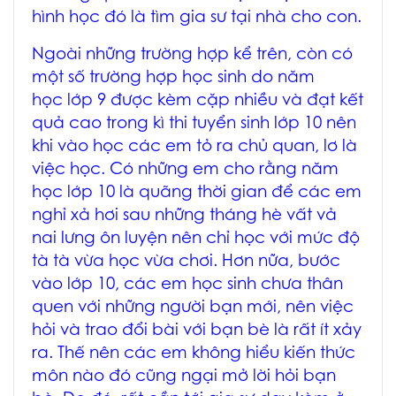
hình học đó là tìm gia sư tại nhà cho con.
Ngoài những trường hợp kể trên, còn có
một số trường hợp học sinh do năm
học lớp 9 được kèm cặp nhiều và đạt kết
quả cao trong kì thi tuyển sinh lớp 10 nên
khi vào học các em tỏ ra chủ quan, lơ là
việc học. Có những em cho rằng năm
học lớp 10 là quãng thời gian để các em
nghỉ xả hơi sau những tháng hè vất vả
nai lưng ôn luyện nên chỉ học với mức độ
tà tà vừa học vừa chơi. Hơn nữa, bước
vào lớp 10, các em học sinh chưa thân
quen với những người bạn mới, nên việc
hỏi và trao đổi bài với bạn bè là rất ít xảy
ra. Thế nên các em không hiểu kiến thức
môn nào đó cũng ngại mở lời hỏi bạn