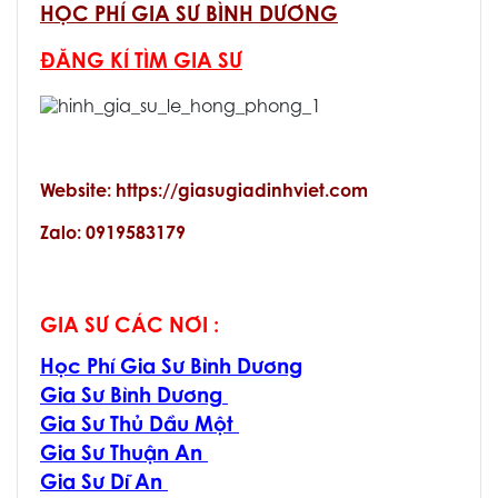
HỌC PHÍ GIA SƯ BÌNH DƯƠNG
ĐĂNG KÍ TÌM GIA SƯ
Website: https://giasugiadinhviet.com
Zalo: 0919583179
GIA SƯ CÁC NƠI :
Học Phí Gia Sư Bình Dương
Gia Sư Bình Dương
Gia Sư Thủ Dầu Một
Gia Sư Thuận An
Gia Sư Dĩ An