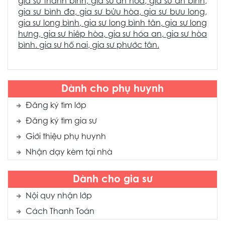
gia sư thanh bình
,
gia sư an hòa
,
gia sư an bình
,
gia sư bình đa
,
gia sư bửu hòa
,
gia sư bưu long
,
gia sư long bình
,
gia sư long bình tân
,
gia sư long
hưng
,
gia sư hiêp hòa
,
gia sư hóa an
,
gia sư hòa
bình
.
gia sư hố nai
,
gia sư phước tân.
Dành cho phụ huynh
Đăng ký tìm lớp
Đăng ký tìm gia sư
Giới thiệu phụ huynh
Nhận dạy kèm tại nhà
Dành cho gia sư
Nội quy nhận lớp
Cách Thanh Toán