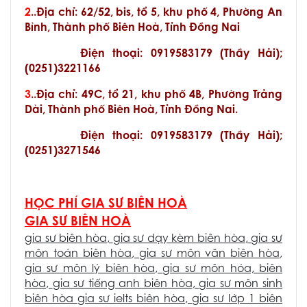
2
..Địa chỉ: 62/52, bis, tổ 5, khu phố 4, Phường An
Bình, Thành phố Biên Hoà, Tỉnh Đồng Nai
Điện thoại: 0919583179 (Thầy Hải);
(0251)3221166
3
..Địa chỉ: 49C, tổ 21, khu phố 4B, Phường Trảng
Dài, Thành phố Biên Hoà, Tỉnh Đồng Nai.
Điện thoại: 0919583179 (Thầy Hải);
(0251)3271546
HỌC PHÍ GIA SƯ BIÊN HOÀ
GIA SƯ BIÊN HOÀ
gia sư biên hòa
,
gia sư dạy kèm biên hòa
,
gia sư
môn toán biên hòa
,
gia sư môn văn biên hòa
,
gia sư môn lý biên hòa
,
gia sư môn hóa, biên
hòa
,
gia sư tiếng anh biên hòa
,
gia sư môn sinh
biên hòa
gia sư ielts biên hòa
,
gia sư lớp 1 biên