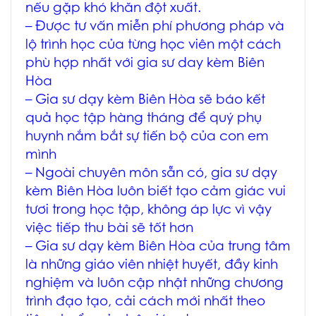
nếu gặp khó khăn đột xuất.
– Được tư vấn miễn phí phương pháp và
lộ trình học của từng học viên một cách
phù hợp nhất với
gia sư day kèm Biên
Hòa
–
Gia sư dạy kèm Biên Hòa
sẽ báo kết
quả học tập hàng tháng để quý phụ
huynh nắm bắt sự tiến bộ của con em
mình
– Ngoài chuyên môn sẵn có,
gia sư dạy
kèm Biên Hòa
luôn biết tạo cảm giác vui
tươi trong học tập, không áp lực vì vậy
việc tiếp thu bài sẽ tốt hơn
–
Gia sư dạy kèm Biên Hòa
của trung tâm
là những giáo viên nhiệt huyết, đầy kinh
nghiệm và luôn cập nhật những chương
trình đạo tạo, cải cách mới nhất theo