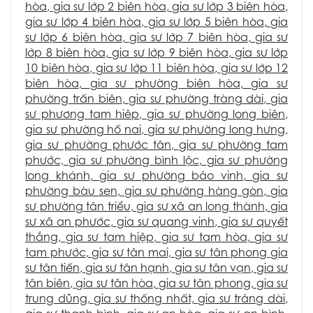
hòa
,
gia sư lớp 2 biên hòa
,
gia sư lớp 3 biên hòa
,
gia sư lớp 4 biên hòa
,
gia sư lớp 5 biên hòa
,
gia
sư lớp 6 biên hòa
,
gia sư lớp 7 biên hòa
,
gia sư
lớp 8 biên hòa
,
gia sư lớp 9 biên hòa
,
gia sư lớp
10 biên hòa
,
gia sư lớp 11 biên hòa
,
gia sư lớp 12
biên hòa
,
gia sư phường biên hòa
,
gia sư
phường trấn biên
,
gia sư phường tràng dài
,
gia
sư phương tam hiêp
,
gia sư phường long biên
,
gia sư phường hố nai
,
gia sư phường long hưng
,
gia sư phường phước tân
, g
ia sư phường tam
phước,
gia sư phường bình lộc
,
gia sư phường
long khánh
,
gia sư phường bảo vinh
,
gia sư
phường bàu sen
,
gia sư phường hàng gòn
,
gia
sư phường tân triểu
,
gia sư xã an long thành
,
gia
sư xã an phước
,
gia sư quang vinh
,
gia sư quyết
thắng
,
gia sư tam hiệp
,
gia sư tam hòa
,
gia sư
tam phước
,
gia sư tân mai,
gia sư tân phong
gia
sư tân tiến
,
gia sư tân hạnh
,
gia sư tân vạn
,
gia sư
tân biên
,
gia sư tân hòa
,
gia sư tân phong
,
gia sư
trung dũng
, gia sư thống nhất,
gia sư trảng dài
,