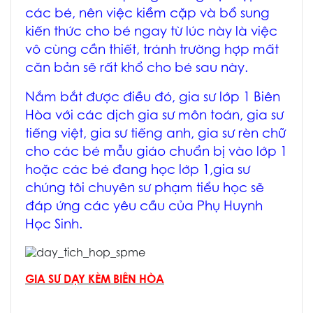
các bé, nên việc kiềm cặp và bổ sung
kiến thức cho bé ngay từ lúc này là việc
vô cùng cần thiết, tránh trường hợp mất
căn bản sẽ rất khổ cho bé sau này.
Nắm bắt được điều đó,
gia sư lớp 1 Biên
Hòa
với các dịch gia sư môn toán, gia sư
tiếng việt, gia sư tiếng anh, gia sư rèn chữ
cho các bé mẫu giáo chuẩn bị vào lớp 1
hoặc các bé đang học lớp 1,gia sư
chúng tôi chuyên sư phạm tiểu học sẽ
đáp ứng các yêu cầu của Phụ Huynh
Học Sinh.
GIA SƯ DẠY KÈM BIÊN HÒA