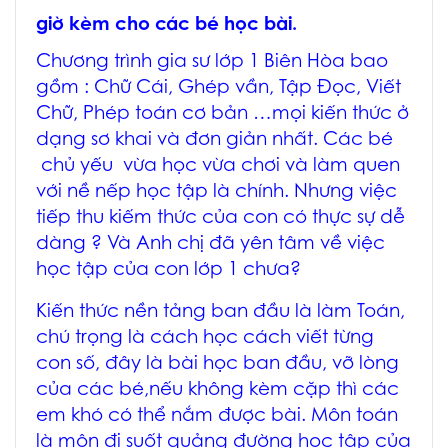
giờ kèm cho các bé học bài.
Chương trình
gia sư lớp 1 Biên Hòa
bao
gồm : Chữ Cái, Ghép vần, Tập Đọc, Viết
Chữ, Phép toán cơ bản …mọi kiến thức ở
dạng sơ khai và đơn giản nhất. Các bé
chủ yếu vừa học vừa chơi và làm quen
với nề nếp học tập là chính. Nhưng việc
tiếp thu kiếm thức của con có thực sự dễ
dàng ? Và Anh chị đã yên tâm về việc
học tập của con lớp 1 chưa?
Kiến thức nền tảng ban đầu là làm Toán,
chú trọng là cách học cách viết từng
con số, đây là bài học ban đầu, vỡ lòng
của các bé,nếu không kèm cặp thì các
em khó có thể nắm được bài. Môn toán
là môn đi suốt quảng đường học tập của