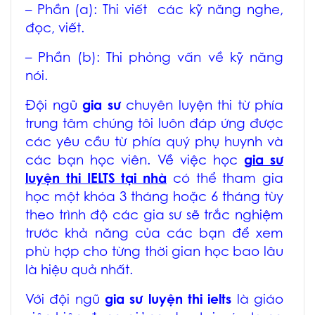
– Phần (a): Thi viết các kỹ năng nghe,
đọc, viết.
– Phần (b): Thi phỏng vấn về kỹ năng
nói.
Đội ngũ
gia sư
chuyên luyện thi từ phía
trung tâm chúng tôi luôn đáp ứng được
các yêu cầu từ phía quý phụ huynh và
các bạn học viên. Về việc học
gia sư
luyện thi IELTS tại nhà
có thể tham gia
học một khóa 3 tháng hoặc 6 tháng tùy
theo trình độ các gia sư sẽ trắc nghiệm
trước khả năng của các bạn để xem
phù hợp cho từng thời gian học bao lâu
là hiệu quả nhất.
Với đội ngũ
gia sư luyện thi ielts
là giáo