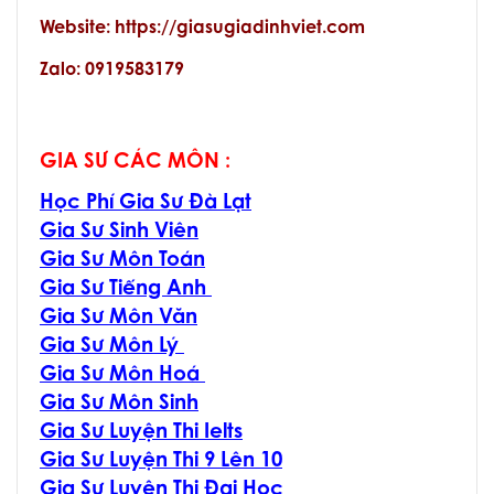
Website: https://giasugiadinhviet.com
Zalo: 0919583179
GIA SƯ CÁC MÔN :
Học Phí Gia Sư Đà Lạt
Gia Sư Sinh Viên
Gia Sư Môn Toán
Gia Sư Tiếng Anh
Gia Sư Môn Văn
Gia Sư Môn Lý
Gia Sư Môn Hoá
Gia Sư Môn Sinh
Gia Sư Luyện Thi Ielts
Gia Sư Luyện Thi 9 Lên 10
Gia Sư Luyện Thi Đại Học