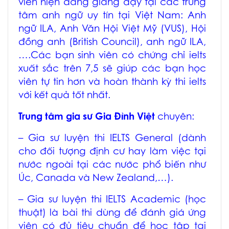
viên hiện đang giảng dạy tại các trung
tâm anh ngữ uy tín tại Việt Nam: Anh
ngữ ILA, Anh Văn Hội Việt Mỹ (VUS), Hội
đồng anh (British Council), anh ngữ ILA,
….Các bạn sinh viên có chứng chỉ ielts
xuất sắc trên 7,5 sẽ giúp các bạn học
viên tự tin hơn và hoàn thành kỳ thi ielts
với kết quả tốt nhất.
Trung tâm gia sư Gia Đình Việt
chuyên:
– Gia sư luyện thi IELTS General (dành
cho đối tượng định cư hay làm việc tại
nước ngoài tại các nước phổ biến như
Úc, Canada và New Zealand,…).
– Gia sư luyện thi IELTS Academic (học
thuật) là bài thi dùng để đánh giá ứng
viên có đủ tiêu chuẩn để học tập tại