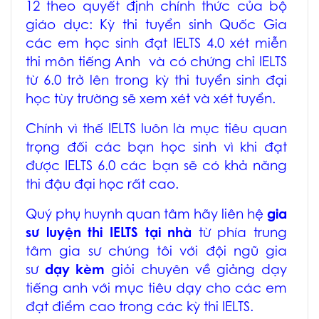
12 theo quyết định chính thức của bộ
giáo dục: Kỳ thi tuyển sinh Quốc Gia
các em học sinh đạt IELTS 4.0 xét miễn
thi môn tiếng Anh và có chứng chỉ IELTS
từ 6.0 trở lên trong kỳ thi tuyển sinh đại
học tùy trường sẽ xem xét và xét tuyển.
Chính vì thế IELTS luôn là mục tiêu quan
trọng đối các bạn học sinh vì khi đạt
được IELTS 6.0 các bạn sẽ có khả năng
thi đậu đại học rất cao.
Quý phụ huynh quan tâm hãy liên hệ
gia
sư luyện thi IELTS tại nhà
từ phía trung
tâm gia sư chúng tôi với đội ngũ gia
sư
dạy kèm
giỏi chuyên về giảng dạy
tiếng anh với mục tiêu dạy cho các em
đạt điểm cao trong các kỳ thi IELTS.