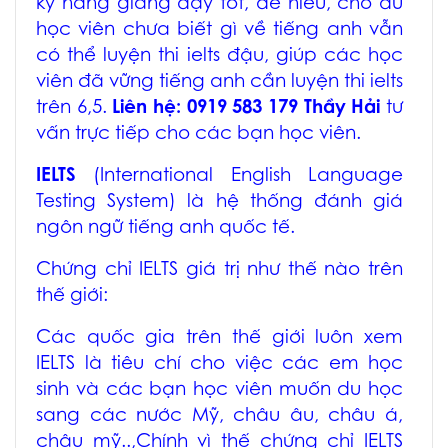
kỹ năng giảng dạy tốt, dễ hiểu, cho dù
học viên chưa biết gì về tiếng anh vẫn
có thể luyện thi ielts đậu, giúp các học
viên đã vững tiếng anh cần luyện thi ielts
trên 6,5.
Liên hệ: 0919 583 179 Thầy Hải
tư
vấn trực tiếp cho các bạn học viên.
IELTS
(International English Language
Testing System) là hệ thống đánh giá
ngôn ngữ tiếng anh quốc tế.
Chứng chỉ IELTS giá trị như thế nào trên
thế giới:
Các quốc gia trên thế giới luôn xem
IELTS là tiêu chí cho việc các em học
sinh và các bạn học viên muốn du học
sang các nước Mỹ, châu âu, châu á,
châu mỹ..,Chính vì thế chứng chỉ IELTS