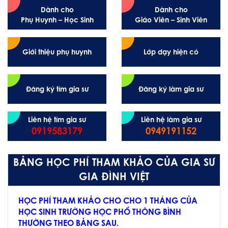
Dành cho
Dành cho
Phụ Huynh – Học Sinh
Giáo Viên – Sinh Viên
Giới thiệu phụ huynh
Lớp dạy hiện có
Đăng ký tìm gia sư
Đăng ký làm gia sư
Liên hệ tìm gia sư
Liên hệ làm gia sư
0919583179
0949191152
BẢNG HỌC PHÍ THAM KHẢO CỦA GIA SƯ
GIA ĐÌNH VIỆT
HỌC PHÍ THAM KHẢO CHO CHO 1 THÁNG CỦA
HỌC SINH TRƯỜNG HỌC PHỔ THÔNG BÌNH
THƯỜNG THEO BẢNG SAU.