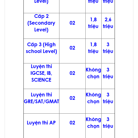
Level)
triệu
triệu
Cấp 2
1,8
2,6
(Secondary
02
triệu
triệu
Level)
Cấp 3 (High
1,8
3
02
school Level)
triệu
triệu
Luyện thi
Không
3
IGCSE, IB,
02
chọn
triệu
SCIENCE
Luyện thi
Không
3
02
GRE/SAT/GMAT
chọn
triệu
Không
3
Luyện thi AP
02
chọn
triệu