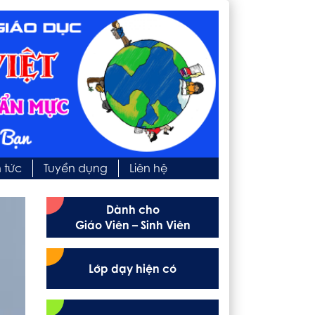
n tức
Tuyển dụng
Liên hệ
Dành cho
Giáo Viên – Sinh Viên
Lớp dạy hiện có