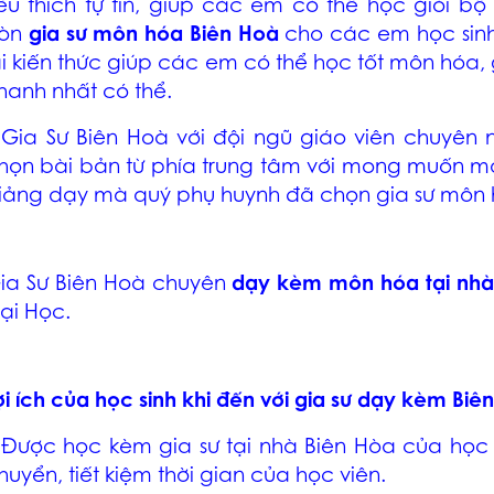
êu thích tự tin, giúp các em có thể học giỏi b
òn
gia sư môn hóa
Biên Hoà
cho các em học sinh
ại kiến thức giúp các em có thể học tốt môn hóa
hanh nhất có thể.
–
Gia Sư Biên Hoà
với đội ngũ giáo viên chuyên n
họn bài bản từ phía trung tâm với mong muốn ma
iảng dạy mà quý phụ huynh đã chọn gia sư môn h
ia Sư Biên Hoà
chuyên
dạy kèm
môn hóa tại nhà
ại Học.
ợi ích của học sinh khi đến với
gia sư dạy kèm Biê
 Được học
kèm gia sư tại nhà Biên Hòa
của học v
huyển, tiết kiệm thời gian của học viên.