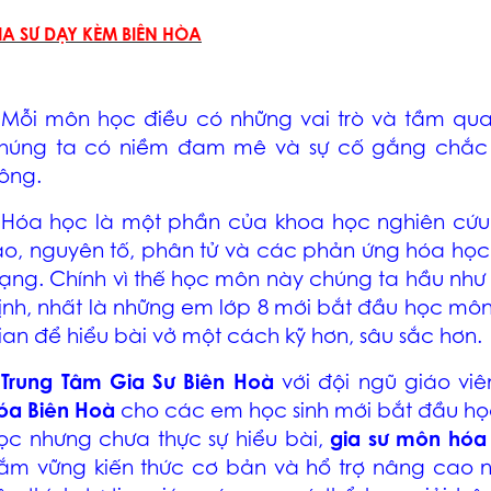
IA SƯ DẠY KÈM BIÊN HÒA
 Mỗi môn học điều có những vai trò và tầm qua
húng ta có niềm đam mê và sự cố gắng chắc 
ông.
 Hóa học là một phần của khoa học nghiên cứu 
ạo, nguyên tố, phân tử và các phản ứng hóa học
ạng. Chính vì thế học môn này chúng ta hầu như 
ịnh, nhất là những em lớp 8 mới bắt đầu học mô
ian để hiểu bài vở một cách kỹ hơn, sâu sắc hơn.
–
Trung Tâm Gia Sư Biên Hoà
với đội ngũ giáo viê
óa Biên Hoà
cho các em học sinh mới bắt đầu h
ọc nhưng chưa thực sự hiểu bài,
gia sư môn hóa
ắm vững kiến thức cơ bản và hổ trợ nâng cao