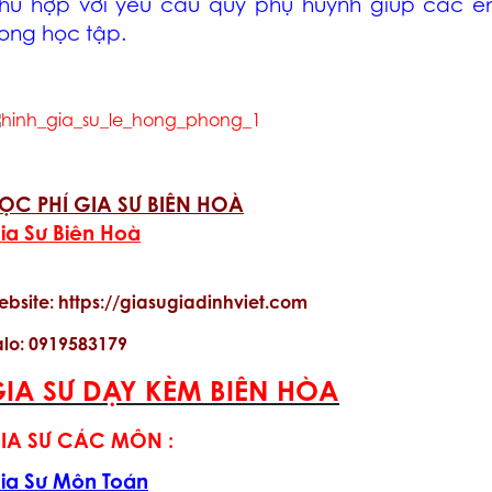
hù hợp với yêu cầu quý phụ huynh giúp các e
rong học tập.
ỌC PHÍ GIA SƯ BIÊN HOÀ
ia Sư Biên Hoà
ebsite: https://giasugiadinhviet.com
alo: 0919583179
IA SƯ DẠY KÈM BIÊN HÒA
IA SƯ CÁC MÔN :
ia Sư Môn Toán