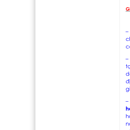
G
–
c
c
–
t
d
đ
g
h
h
n