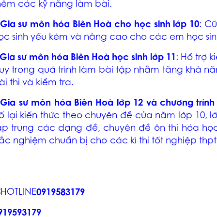
hêm các kỹ năng làm bài.
Gia sư môn hóa Biên Hoà
cho học sinh lớp 10
: C
ọc sinh yếu kém và nâng cao cho các em học sinh
Gia sư môn hóa Biên Hoà
học sinh lớp 11
: Hổ trợ 
uy trong quá trình làm bài tập nhằm tăng khả nă
ài thi và kiểm tra.
–
Gia sư môn hóa Biên Hoà
lớp 12 và chương trình 
ố lại kiến thức theo chuyên đề của năm lớp 10, lớp
ập trung các dạng đề, chuyên đề ôn thi hóa học
rắc nghiệm chuẩn bị cho các kì thi tốt nghiệp thp
0919583179
919593179