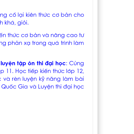
ũng cố lại kiên thức cơ bản cho
 khá, giỏi.
kiến thức cơ bản và nâng cao tư
ng phản xạ trong quá trình làm
luyện tập ôn thi đại học
: Củng
 11. Học tiếp kiến thức lớp 12,
 và rèn luyện kỹ năng làm bài
t Quốc Gia và Luyện thi đại học