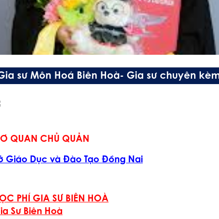
Gia sư Môn Hoá Biên Hoà- Gia sư chuyên kèm 
Ơ QUAN CHỦ QUẢN
ở Giáo Dục và Đào Tạo Đồng Nai
ỌC PHÍ GIA SƯ BIÊN HOÀ
ia Sư Biên Hoà