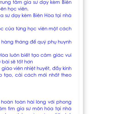
 trung tâm
gia sư dạy kèm Biên
bên học viên.
ia sư dạy kèm Biên Hòa
tại nhà
học của từng học viên một cách
p hàng tháng để quý phụ huynh
 Hòa
luôn biết tạo cảm giác vui
 bài sẽ tốt hơn
giáo viên nhiệt huyết, đầy kinh
 tạo, cải cách mới nhất theo
hoàn toàn hài lòng với phong
âm tìm gia sư môn hóa tại nhà