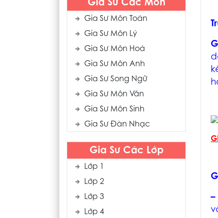
Gia Sư Các Môn
Gia Sư Môn Toán
T
Gia Sư Môn Lý
G
Gia Sư Môn Hoá
d
Gia Sư Môn Anh
k
Gia Sư Song Ngữ
h
Gia Sư Môn Văn
Gia Sư Môn Sinh
Gia Sư Đàn Nhạc
G
Gia Sư Các Lớp
Lớp 1
G
Lớp 2
Lớp 3
v
Lớp 4