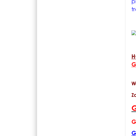
p
t
H
G
W
Z
G
G
G