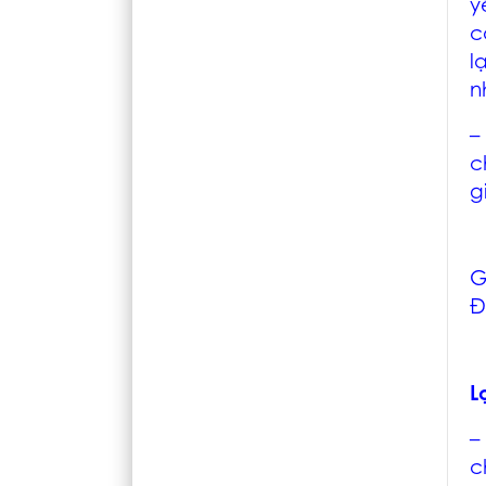
y
c
l
n
c
g
G
Đ
L
–
c