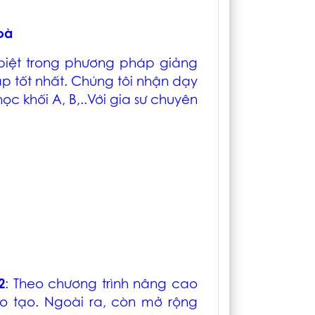
oà
iệt trong phương pháp giảng
p tốt nhất. Chúng tôi nhận dạy
 học khối A, B,..Với gia sư chuyên
.
2
: Theo chương trình nâng cao
o tạo. Ngoài ra, còn mở rộng