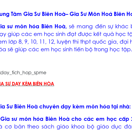
rung Tâm Gia Sư Biên Hoà
–
Gia Sư Môn Hoá Biên H
ia sư môn hóa Biên Hoà
,
sẽ mang đến sự khác b
ạy giúp các em học sinh đạt được kết quả học tậ
èm lớp 8, 9, 10, 11, 12, luyện thi thpt quốc gia, đại
óa sẽ giúp các em học sinh tiến bộ trong học tập
IA SƯ DẠY KÈM BIÊN HÒA
ia Sư Biên Hoà
chuyên dạy kèm môn hóa tại nhà:
–
Gia sư môn hóa Biên Hoà
cho các em học cấp 
à cơ bản theo sách giáo khoa bộ giáo dục đà