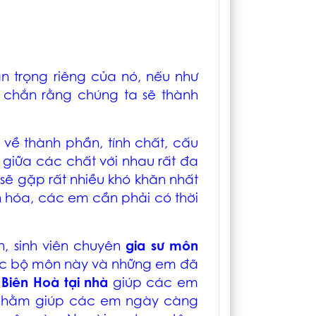
n trọng riêng của nó, nếu như
chắn rằng chúng ta sẽ thành
về thành phần, tính chất, cấu
 giữa các chất với nhau rất đa
sẽ gặp rất nhiều khó khăn nhất
n hóa, các em cần phải có thời
n, sinh viên chuyên
gia sư môn
ọc bộ môn này và những em đã
 Biên Hoà
tại nhà
giúp các em
 nhằm giúp các em ngày càng