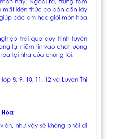
ộ môn này. Ngoài ra, trung tâm
 mất kiến thức cơ bản cần lấy
, giúp các em học giỏi môn hóa
ghiệp trãi qua quy trình tuyển
ng lại niềm tin vào chất lượng
óa tại nhà của chúng tôi.
lớp 8, 9, 10, 11, 12 và Luyện Thi
n Hòa
:
iên, như vậy sẽ không phải di