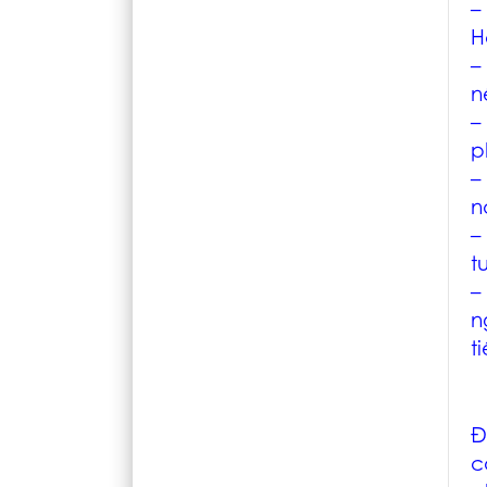
–
H
–
n
–
p
–
n
–
t
–
n
t
Đ
c