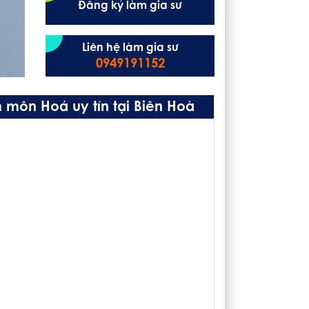
Đăng ký làm gia sư
Liên hệ làm gia sư
0949191152
môn Hoá uy tín tại Biên Hoà