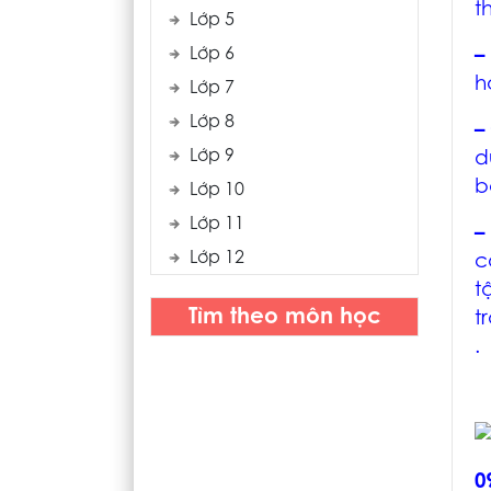
t
Lớp 5
Lớp 6
–
h
Lớp 7
Lớp 8
–
Lớp 9
d
b
Lớp 10
Lớp 11
Lớp 12
c
t
Tìm theo môn học
t
.
0