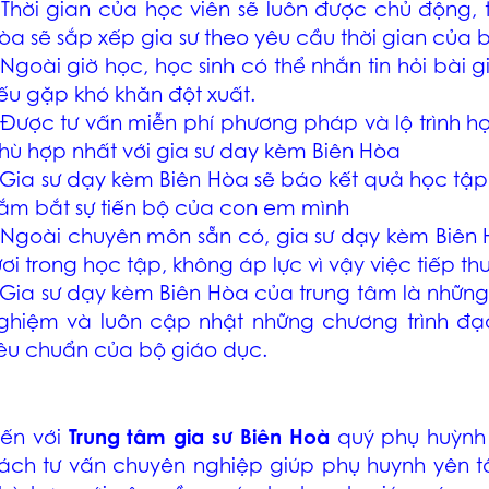
 Thời gian của học viên sẽ luôn được chủ động,
òa
sẽ sắp xếp gia sư theo yêu cầu thời gian của 
 Ngoài giờ học, học sinh có thể nhắn tin hỏi bài
g
ếu gặp khó khăn đột xuất.
 Được tư vấn miễn phí phương pháp và lộ trình 
hù hợp nhất với
gia sư day kèm Biên Hòa
Gia sư dạy kèm Biên Hòa
sẽ báo kết quả học tậ
ắm bắt sự tiến bộ của con em mình
 Ngoài chuyên môn sẵn có,
gia sư dạy kèm Biên
ươi trong học tập, không áp lực vì vậy việc tiếp thu
Gia sư dạy kèm Biên Hòa
của trung tâm là những 
ghiệm và luôn cập nhật những chương trình đạo
iêu chuẩn của bộ giáo dục.
ến với
Trung tâm gia sư Biên Hoà
quý phụ huỳnh 
ách tư vấn chuyên nghiệp giúp phụ huynh yên t