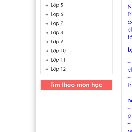
Lớp 5
N
T
Lớp 6
c
Lớp 7
c
Lớp 8
t
Lớp 9
L
Lớp 10
Lớp 11
–
Lớp 12
c
–
Tìm theo môn học
T
–
n
–
p
–
n