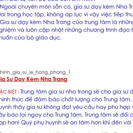
 Ngoài chuyên môn sẵn có,
gia sư dạy kèm Nha T
ươi trong học tập, không áp lực vì vậy việc tiếp thu
Gia sư dạy kèm Nha Trang
của trung tâm là những
ghiệm và luôn cập nhật những chương trình đạo t
huẩn của bộ giáo dục.
ia Sư Dạy Kèm Nha Trang
Trung tâm
gia sư nha trang
sẽ cho gia sư đ
ẶC BIỆT :
hính thức để đảm bảo chất lượng cho Trung tâm. 
uynh thấy gia sư không đạt yêu cầu hay phù hợp vớ
ãy báo lại ngay cho Trung tâm, Trung tâm sẽ đổi
ợp hơn! Quý phụ huynh sẽ an tâm hơn khi đến với