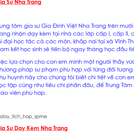
ia Sư Nha Trang
rung tâm
gia sư Gia Đình Việt Nha Trang
trên mười
rang
nhận dạy kèm tại nhà các lớp cấp I, cấp II, cấp
hi đại học tấc cả các môn, khắp nơi tại xã Vĩnh T
am kết học sinh sẽ tiến bộ ngay tháng học đầu ti
iệc lựa chọn cho con em mình một người thầy vừ
hương pháp sư phạm phù hợp với từng đối tượng h
hụ huynh hãy cho chúng tôi biết chi tiết về con 
ọc tập củng như tiêu chí phấn đấu
, để Trung Tâm
iáo viên phù hơp.
ia Sư Dạy Kèm Nha Trang