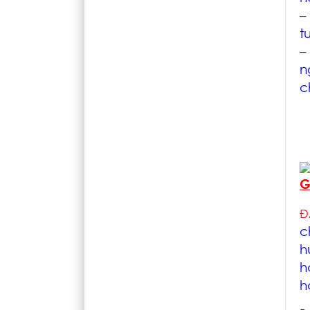
–
t
–
n
c
G
Đ
c
h
h
h