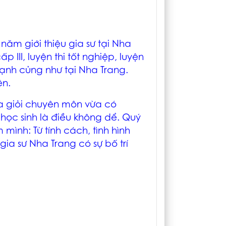
 năm giới thiệu
gia sư tại Nha
 III, luyện thi tốt nghiệp, luyện
hạnh củng như tại Nha Trang.
ên.
a giỏi chuyên môn vừa có
ọc sinh là điều không dể. Quý
em mình:
Từ tính cách, tình hình
gia sư Nha Trang
có sự bố trí