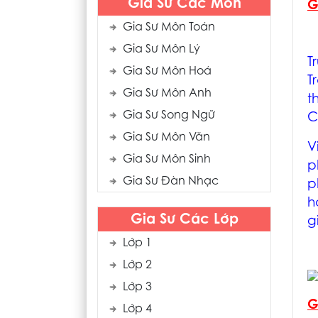
Gia Sư Các Môn
G
Gia Sư Môn Toán
Gia Sư Môn Lý
T
Gia Sư Môn Hoá
T
Gia Sư Môn Anh
t
Gia Sư Song Ngữ
C
Gia Sư Môn Văn
V
Gia Sư Môn Sinh
p
Gia Sư Đàn Nhạc
p
h
Gia Sư Các Lớp
g
Lớp 1
Lớp 2
Lớp 3
G
Lớp 4