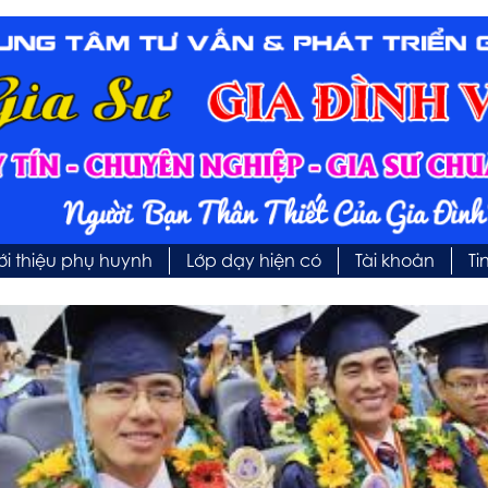
ới thiệu phụ huynh
Lớp dạy hiện có
Tài khoản
Ti