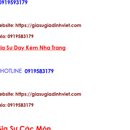
0919593179
ebsite: https://giasugiadinhviet.com
alo: 0919583179
ia Sư Dạy Kèm Nha Trang
0919583179
ebsite: https://giasugiadinhviet.com
alo: 0919583179
ia Sư Các Môn