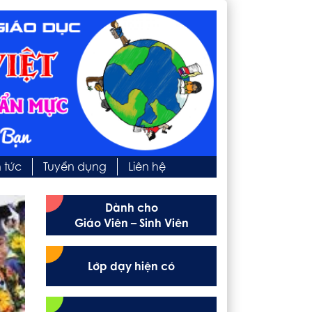
n tức
Tuyển dụng
Liên hệ
Dành cho
Giáo Viên – Sinh Viên
Lớp dạy hiện có