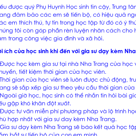
ếu được quý Phụ Huynh Học sinh tin cậy, Trung t
rang
đảm bảo các em sẽ tiến bộ, có hiệu quả ng
ác em thích thú, tự tin trong học tập từ đó có ý t
húng tôi còn góp phần rèn luyện nhân cách cho h
âm trong công việc gia đình và xã hôi.
ợi ích của học sinh khi đến với
gia sư dạy kèm Nha
 Được học
kèm gia sư tại nhà Nha Trang
của học v
huyển, tiết kiệm thời gian của học viên.
 Thời gian của học viên sẽ luôn được chủ động, t
rang
sẽ sắp xếp gia sư theo yêu cầu thời gian của
 Ngoài giờ học, học sinh có thể nhắn tin hỏi bài
gi
ếu gặp khó khăn đột xuất.
 Được tư vấn miễn phí phương pháp và lộ trình h
hù hợp nhất với
gia sư day kèm Nha Trang
.
Gia sư dạy kèm Nha Trang
sẽ báo kết quả học tậ
ắm bắt sự tiến bộ của con em mình