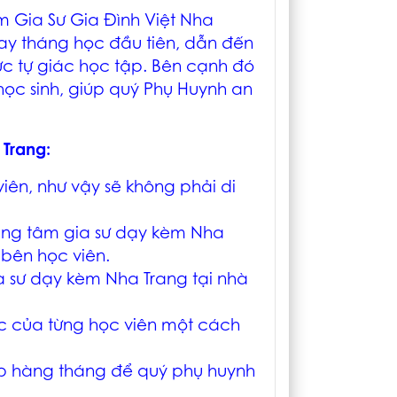
âm
Gia Sư Gia Đình Việt Nha
ay tháng học đầu tiên, dẫn đến
hức tự giác học tập. Bên cạnh đó
ọc sinh, giúp quý Phụ Huynh an
 Trang
:
iên, như vậy sẽ không phải di
rung tâm
gia sư dạy kèm Nha
 bên học viên.
a sư dạy kèm Nha Trang tại nhà
ọc của từng học viên một cách
p hàng tháng để quý phụ huynh