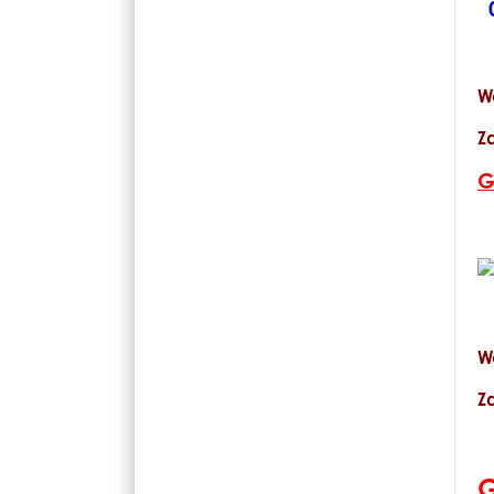
W
Z
G
W
Z
G