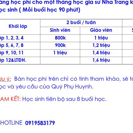
ảng học phí cho một tháng học
gia sư Nha Trang
k
ọc sinh ( Mỗi buổi học 90 phút)
2 buổi / tuần
Khối lớp
Sinh viên
Giáo viên
ớp 1, 2, 3, 4
800k
1 triệu
ớp 5, 6, 7, 8
900k
1,2 triệu
ớp 9, 10, 11
1 triệu
1,4 triệu
ớp 12&LTĐH.
1,6 triệu
ưu ý:
Bản học phí trên chỉ có tính tham khảo, sẽ
ọc và yêu cầu của Quý Phụ Huynh.
AM KẾT:
Học sinh tiến bộ sau 8 buổi học.
0919583179