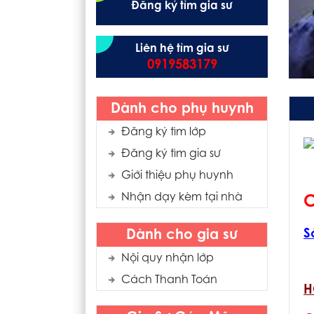
Đăng ký tìm gia sư
Liên hệ tìm gia sư
0919583179
Dành cho phụ huynh
Đăng ký tìm lớp
Đăng ký tìm gia sư
Giới thiệu phụ huynh
Nhận dạy kèm tại nhà
C
S
Dành cho gia sư
Nội quy nhận lớp
Cách Thanh Toán
H