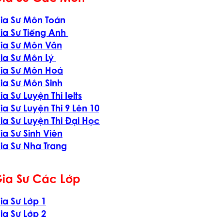
ia Sư Môn Toán
ia Sư Tiếng Anh
ia Sư Môn Văn
ia Sư Môn Lý
ia Sư Môn Hoá
ia Sư Môn Sinh
ia Sư Luyện Thi Ielts
ia Sư Luyện Thi 9 Lên 10
ia Sư Luyện Thi Đại Học
ia Sư Sinh Viên
ia Sư Nha Trang
ia Sư Các Lớp
ia Sư Lớp 1
ia Sư Lớp 2