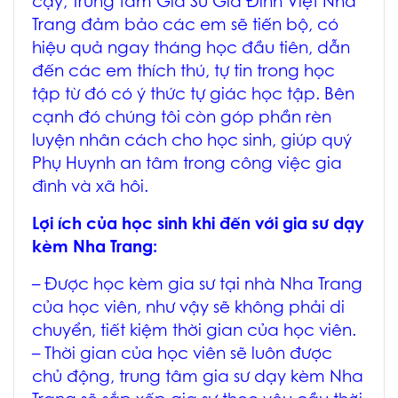
cậy, Trung tâm
Gia Sư Gia Đình Việt Nha
Trang
đảm bảo các em sẽ tiến bộ, có
hiệu quả ngay tháng học đầu tiên, dẫn
đến các em thích thú, tự tin trong học
tập từ đó có ý thức tự giác học tập. Bên
cạnh đó chúng tôi còn góp phần rèn
luyện nhân cách cho học sinh, giúp quý
Phụ Huynh an tâm trong công việc gia
đình và xã hôi.
Lợi ích của học sinh khi đến với
gia sư dạy
kèm Nha Trang
:
– Được học
kèm gia sư tại nhà Nha Trang
của học viên, như vậy sẽ không phải di
chuyển, tiết kiệm thời gian của học viên.
– Thời gian của học viên sẽ luôn được
chủ động, trung tâm
gia sư dạy kèm Nha