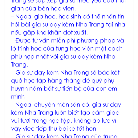
Trang
sẽ sắp xếp gia sư theo yêu cầu thời
gian của bên học viên.
– Ngoài giờ học, học sinh có thể nhắn tin
hỏi bài
gia sư dạy kèm Nha Trang tại nhà
nếu gặp khó khăn đột xuất.
– Được tư vấn miễn phí phương pháp và
lộ trình học của từng học viên một cách
phù hợp nhất với
gia sư day kèm Nha
Trang
.
–
Gia sư dạy kèm Nha Trang
sẽ báo kết
quả học tập hàng tháng để quý phụ
huynh nắm bắt sự tiến bộ của con em
mình
– Ngoài chuyên môn sẵn có,
gia sư dạy
kèm Nha Trang
luôn biết tạo cảm giác
vui tươi trong học tập, không áp lực vì
vậy việc tiếp thu bài sẽ tốt hơn
–
Gia sư dạy kèm Nha Trang
của trung