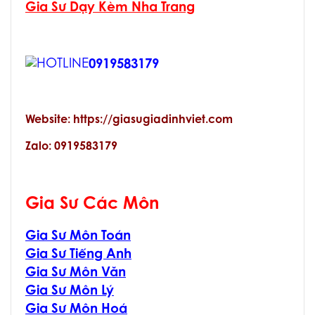
Gia Sư Dạy Kèm Nha Trang
0919583179
Website: https://giasugiadinhviet.com
Zalo: 0919583179
Gia Sư Các Môn
Gia Sư Môn Toán
Gia Sư Tiếng Anh
Gia Sư Môn Văn
Gia Sư Môn Lý
Gia Sư Môn Hoá