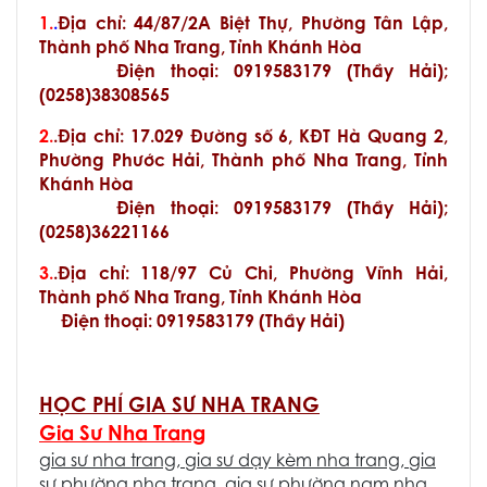
1.
.
Địa chỉ: 44/87/2A Biệt Thự, Phường Tân Lập,
Thành phố Nha Trang, Tỉnh Khánh Hòa
Điện thoại: 0919583179 (Thầy Hải);
(0258)38308565
2.
.Địa chỉ: 17.029 Đường số 6, KĐT Hà Quang 2,
Phường Phước Hải, Thành phố Nha Trang, Tỉnh
Khánh Hòa
Điện thoại: 0919583179 (Thầy Hải);
(0258)36221166
3.
.Địa chỉ: 118/97 Củ Chi, Phường Vĩnh Hải,
Thành phố Nha Trang, Tỉnh Khánh Hòa
Điện thoại: 0919583179 (Thầy Hải)
HỌC PHÍ GIA SƯ NHA TRANG
Gia Sư Nha Trang
gia sư nha trang
,
gia sư dạy kèm nha trang
,
gia
sư phường nha trang
,
gia sư phường nam nha