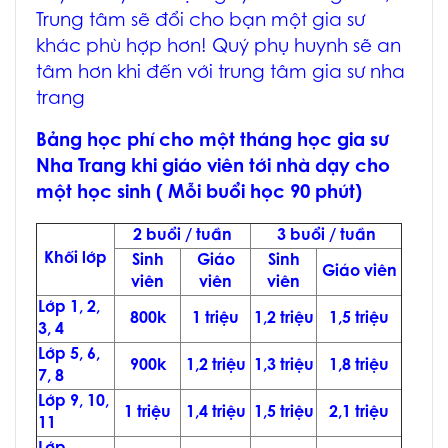
Trung tâm sẽ đổi cho bạn một gia sư
khác phù hợp hơn! Quý phụ huynh sẽ an
tâm hơn khi đến với
trung tâm gia sư nha
trang
Bảng học phí cho một tháng học
gia sư
Nha Trang
khi giáo viên tới nhà dạy cho
một học sinh ( Mỗi buổi học 90 phút)
2 buổi / tuần
3 buổi / tuần
Khối lớp
Sinh
Giáo
Sinh
Giáo viên
viên
viên
viên
Lớp 1, 2,
800k
1 triệu
1,2 triệu
1,5 triệu
3, 4
Lớp 5, 6,
900k
1,2 triệu
1,3 triệu
1,8 triệu
7, 8
Lớp 9, 10,
1 triệu
1,4 triệu
1,5 triệu
2,1 triệu
11