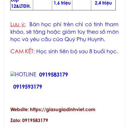
Lớp
1,6 triệu
2,4 triệu
12&LTĐH.
Lưu ý:
Bản học phí trên chỉ có tính tham
khảo, sẽ tăng hoặc giảm tùy theo số môn
học và yêu cầu của Quý Phụ Huynh.
CAM KẾT:
Học sinh tiến bộ sau 8 buổi học.
0919583179
0919593179
Website: https://giasugiadinhviet.com
Zalo: 0919583179