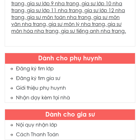
trang
,
gia sư lớp 9 nha trang
,
gia sư lớp 10 nha
trang
,
gia sư lớp 11 nha trang
,
gia sư lớp 12 nha
trang
,
gia sư môn toán nha trang
,
gia sư môn
văn nha trang
,
gia sư môn lý nha trang
,
gia sư
môn hóa nha trang
,
gia sư tiếng anh nha trang.
Dành cho phụ huynh
Đăng ký tìm lớp
Đăng ký tìm gia sư
Giới thiệu phụ huynh
Nhận dạy kèm tại nhà
Dành cho gia sư
Nội quy nhận lớp
Cách Thanh Toán