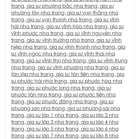
trang
,
gia sư phường bắc nha trang
,
gia sư
phường tây nha trang
,
gia sư vạn thắng nha
trang
,
gia sư vạn thạnh nha trang
,
gia sư vĩnh
hải nha trang
,
gia sư vĩnh hòa nha trang
,
gia sư
vĩnh phước nha trang
,
gia sư vĩnh nguyên nha
trang
,
gia sư vĩnh trường nha trang
,
gia sư vĩnh
hiệp nha trang
,
gia sư vĩnh thạnh nha trang
,
gia
sư vĩnh ngọc nha trang
,
gia sư vĩnh thái nha
trang
,
gia sư vĩnh thọ nha trang
,
gia sư vĩnh trung
nha trang
,
gia sư vĩnh phương nha trang
,
gia sư
tân lập nha trang
,
gia sư tân tiến nha trang
,
gia
sư phước hải nha trang
,
gia sư phước hòa nha
trang
,
gia sư phước long nha trang
,
gia sư
phước tân nha trang
,
gia sư phước tiến nha
trang
,
gia sư phước đồng nha trang
,
gia sư
phương sơn nha trang
,
gia sư phương sài nha
trang
,
gia sư lớp 1 nha trang
,
gia sư lớp 2 nha
trang
,
gia sư lớp 3 nha trang
,
gia sư lớp 4 nha
trang
,
gia sư lớp 5 nha trang
,
gia sư lớp 6 nha
trang
,
gia sư lớp 7 nha tran
g,
gia sư lớp 8 nha