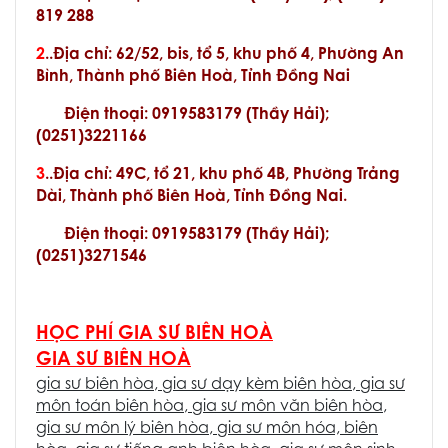
819 288
2
..Địa chỉ: 62/52, bis, tổ 5, khu phố 4, Phường An
Bình, Thành phố Biên Hoà, Tỉnh Đồng Nai
Điện thoại: 0919583179 (Thầy Hải);
(0251)3221166
3
..Địa chỉ: 49C, tổ 21, khu phố 4B, Phường Trảng
Dài, Thành phố Biên Hoà, Tỉnh Đồng Nai.
Điện thoại: 0919583179 (Thầy Hải);
(0251)3271546
HỌC PHÍ GIA SƯ BIÊN HOÀ
GIA SƯ BIÊN HOÀ
gia sư biên hòa
,
gia sư dạy kèm biên hòa
,
gia sư
môn toán biên hòa
,
gia sư môn văn biên hòa
,
gia sư môn lý biên hòa
,
gia sư môn hóa, biên