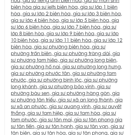
hòa
,
gia sư tiếng anh biên hòa
,
gia sư môn sinh
biên hòa
gia sư ielts biên hòa
,
gia sư lớp 1 biên
hòa
,
gia sư lớp 2 biên hòa
,
gia sư lớp 3 biên hòa
,
gia sư lớp 4 biên hòa
,
gia sư lớp 5 biên hòa
,
gia
sư lớp 6 biên hòa
,
gia sư lớp 7 biên hòa
,
gia sư
lớp 8 biên hòa
,
gia sư lớp 9 biên hòa
,
gia sư lớp
10 biên hòa
,
gia sư lớp 11 biên hòa
,
gia sư lớp 12
biên hòa
,
gia sư phường biên hòa
,
gia sư
phường trấn biên
,
gia sư phường tràng dài
,
gia
sư phương tam hiêp
,
gia sư phường long biên
,
gia sư phường hố nai
,
gia sư phường long hưng
,
gia sư phường phước tân
, g
ia sư phường tam
phước,
gia sư phường bình lộc
,
gia sư phường
long khánh
,
gia sư phường bảo vinh
,
gia sư
phường bàu sen
,
gia sư phường hàng gòn
,
gia
sư phường tân triểu
,
gia sư xã an long thành
,
gia
sư xã an phước
,
gia sư quang vinh
,
gia sư quyết
thắng
,
gia sư tam hiệp
,
gia sư tam hòa
,
gia sư
tam phước
,
gia sư tân mai,
gia sư tân phong
gia
sư tân tiến
,
gia sư tân hạnh
,
gia sư tân vạn
,
gia sư
tân biên
,
gia sư tân hòa
,
gia sư tân phong
,
gia sư