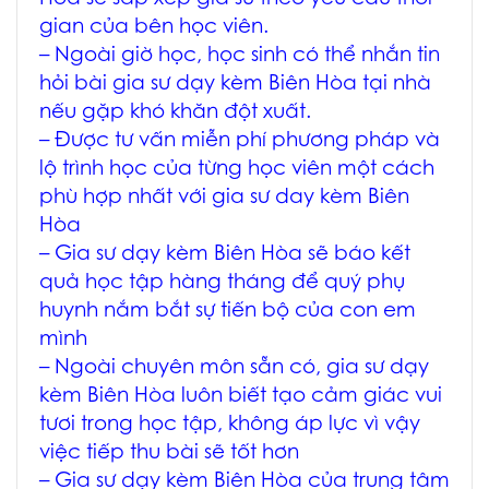
gian của bên học viên.
– Ngoài giờ học, học sinh có thể nhắn tin
hỏi bài
gia sư dạy kèm Biên Hòa
tại nhà
nếu gặp khó khăn đột xuất.
– Được tư vấn miễn phí phương pháp và
lộ trình học của từng học viên một cách
phù hợp nhất với
gia sư day kèm Biên
Hòa
–
Gia sư dạy kèm Biên Hòa
sẽ báo kết
quả học tập hàng tháng để quý phụ
huynh nắm bắt sự tiến bộ của con em
mình
– Ngoài chuyên môn sẵn có,
gia sư dạy
kèm Biên Hòa
luôn biết tạo cảm giác vui
tươi trong học tập, không áp lực vì vậy
việc tiếp thu bài sẽ tốt hơn
–
Gia sư dạy kèm Biên Hòa
của trung tâm