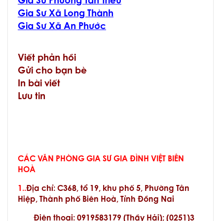
Gia Sư Phường Tân Triều
Gia Sư Xã Long Thành
Gia Sư Xã An Phước
Viết phản hồi
Gửi cho bạn bè
In bài viết
Lưu tin
CÁC VĂN PHÒNG GIA SƯ GIA ĐÌNH VIỆT BIÊN
HOÀ
1..
Địa chỉ:
C368, tổ 19, khu phố 5, Phường Tân
Hiệp, Thành phố Biên Hoà, Tỉnh Đồng Nai
Điện thoại: 0919583179 (Thầy Hải); (0251)3