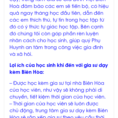
Hoà
đảm bảo các em sẽ tiến bộ, có hiệu
quả ngay tháng học đầu tiên, dẫn đến
các em thích thú, tự tin trong học tập từ
đó có ý thức tự giác học tập. Bên cạnh
đó chúng tôi còn góp phần rèn luyện
nhân cách cho học sinh, giúp quý Phụ
Huynh an tâm trong công việc gia đình
và xã hôi.
Lợi ích của học sinh khi đến với
gia sư dạy
kèm Biên Hòa
:
– Được học
kèm gia sư tại nhà Biên Hòa
của học viên, như vậy sẽ không phải di
chuyển, tiết kiệm thời gian của học viên.
– Thời gian của học viên sẽ luôn được
chủ động, trung tâm
gia sư dạy kèm Biên
Hòa
sẽ sắp xếp gia sư theo yêu cầu thời