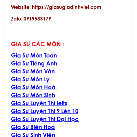
Website: https://giasugiadinhviet.com
Zalo: 0919583179
GIA SƯ CÁC MÔN :
Gia Sư Môn Toán
Gia Sư Tiếng Anh
Gia Sư Môn Văn
Gia Sư Môn Lý
Gia Sư Môn Hoá
Gia Sư Môn Sinh
Gia Sư Luyện Thi Ielts
Gia Sư Luyện Thi 9 Lên 10
Gia Sư Luyện Thi Đại Học
Gia Sư Biên Hoà
Gia Sư Sinh Viên