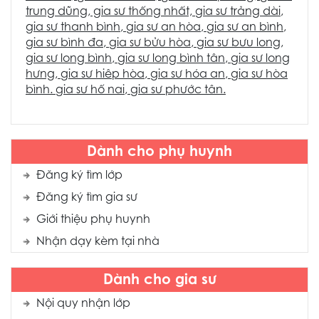
trung dũng
, gia sư thống nhất,
gia sư trảng dài
,
gia sư thanh bình
,
gia sư an hòa
,
gia sư an bình
,
gia sư bình đa
,
gia sư bửu hòa
,
gia sư bưu long
,
gia sư long bình
,
gia sư long bình tân
,
gia sư long
hưng
,
gia sư hiêp hòa
,
gia sư hóa an
,
gia sư hòa
bình
.
gia sư hố nai
,
gia sư phước tân.
Dành cho phụ huynh
Đăng ký tìm lớp
Đăng ký tìm gia sư
Giới thiệu phụ huynh
Nhận dạy kèm tại nhà
Dành cho gia sư
Nội quy nhận lớp