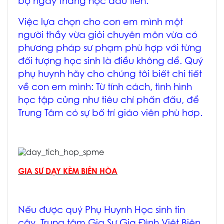
bộ ngay tháng học đầu tiên.
Việc lựa chọn cho con em mình một
người thầy vừa giỏi chuyên môn vừa có
phương pháp sư phạm phù hợp với từng
đối tượng học sinh là điều không dể. Quý
phụ huynh hãy cho chúng tôi biết chi tiết
về con em mình:
Từ tính cách, tình hình
học tập củng như tiêu chí phấn đấu
, để
Trung Tâm có sự bố trí giáo viên phù hơp.
GIA SƯ DẠY KÈM BIÊN HÒA
Nếu được quý Phụ Huynh Học sinh tin
cậy, Trung tâm
Gia Sư Gia Đình Việt Biên