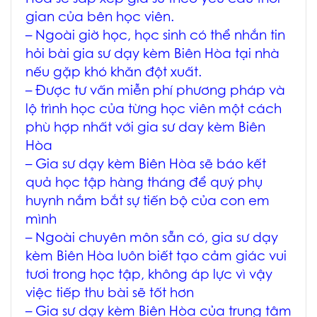
gian của bên học viên.
– Ngoài giờ học, học sinh có thể nhắn tin
hỏi bài
gia sư dạy kèm Biên Hòa
tại nhà
nếu gặp khó khăn đột xuất.
– Được tư vấn miễn phí phương pháp và
lộ trình học của từng học viên một cách
phù hợp nhất với
gia sư day kèm Biên
Hòa
–
Gia sư dạy kèm Biên Hòa
sẽ báo kết
quả học tập hàng tháng để quý phụ
huynh nắm bắt sự tiến bộ của con em
mình
– Ngoài chuyên môn sẵn có,
gia sư dạy
kèm Biên Hòa
luôn biết tạo cảm giác vui
tươi trong học tập, không áp lực vì vậy
việc tiếp thu bài sẽ tốt hơn
–
Gia sư dạy kèm Biên Hòa
của trung tâm