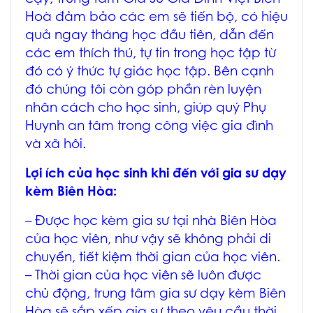
Hoà
đảm bảo các em sẽ tiến bộ, có hiệu
quả ngay tháng học đầu tiên, dẫn đến
các em thích thú, tự tin trong học tập từ
đó có ý thức tự giác học tập. Bên cạnh
đó chúng tôi còn góp phần rèn luyện
nhân cách cho học sinh, giúp quý Phụ
Huynh an tâm trong công việc gia đình
và xã hôi.
Lợi ích của học sinh khi đến với
gia sư dạy
kèm Biên Hòa
:
– Được học
kèm gia sư tại nhà Biên Hòa
của học viên, như vậy sẽ không phải di
chuyển, tiết kiệm thời gian của học viên.
– Thời gian của học viên sẽ luôn được
chủ động, trung tâm
gia sư dạy kèm Biên
Hòa
sẽ sắp xếp gia sư theo yêu cầu thời