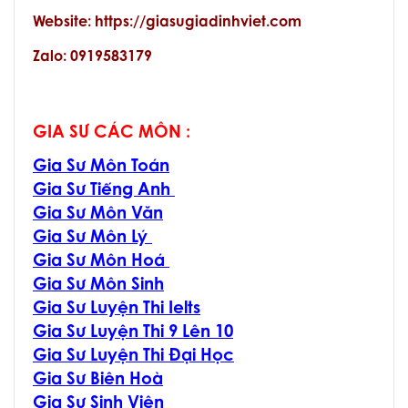
Website: https://giasugiadinhviet.com
Zalo: 0919583179
GIA SƯ CÁC MÔN :
Gia Sư Môn Toán
Gia Sư Tiếng Anh
Gia Sư Môn Văn
Gia Sư Môn Lý
Gia Sư Môn Hoá
Gia Sư Môn Sinh
Gia Sư Luyện Thi Ielts
Gia Sư Luyện Thi 9 Lên 10
Gia Sư Luyện Thi Đại Học
Gia Sư Biên Hoà
Gia Sư Sinh Viên