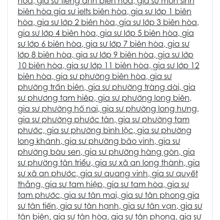
hòa
,
gia sư tiếng anh biên hòa
,
gia sư môn sinh
biên hòa
gia sư ielts biên hòa
,
gia sư lớp 1 biên
hòa
,
gia sư lớp 2 biên hòa
,
gia sư lớp 3 biên hòa
,
gia sư lớp 4 biên hòa
,
gia sư lớp 5 biên hòa
,
gia
sư lớp 6 biên hòa
,
gia sư lớp 7 biên hòa
,
gia sư
lớp 8 biên hòa
,
gia sư lớp 9 biên hòa
,
gia sư lớp
10 biên hòa
,
gia sư lớp 11 biên hòa
,
gia sư lớp 12
biên hòa
,
gia sư phường biên hòa
,
gia sư
phường trấn biên
,
gia sư phường tràng dài
,
gia
sư phương tam hiêp
,
gia sư phường long biên
,
gia sư phường hố nai
,
gia sư phường long hưng
,
gia sư phường phước tân
, g
ia sư phường tam
phước,
gia sư phường bình lộc
,
gia sư phường
long khánh
,
gia sư phường bảo vinh
,
gia sư
phường bàu sen
,
gia sư phường hàng gòn
,
gia
sư phường tân triểu
,
gia sư xã an long thành
,
gia
sư xã an phước
,
gia sư quang vinh
,
gia sư quyết
thắng
,
gia sư tam hiệp
,
gia sư tam hòa
,
gia sư
tam phước
,
gia sư tân mai,
gia sư tân phong
gia
sư tân tiến
,
gia sư tân hạnh
,
gia sư tân vạn
,
gia sư
tân biên
,
gia sư tân hòa
,
gia sư tân phong
,
gia sư