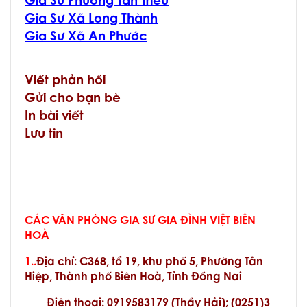
Gia Sư Phường Tân Triều
Gia Sư Xã Long Thành
Gia Sư Xã An Phước
Viết phản hồi
Gửi cho bạn bè
In bài viết
Lưu tin
CÁC VĂN PHÒNG GIA SƯ GIA ĐÌNH VIỆT BIÊN
HOÀ
1..
Địa chỉ:
C368, tổ 19, khu phố 5, Phường Tân
Hiệp, Thành phố Biên Hoà, Tỉnh Đồng Nai
Điện thoại: 0919583179 (Thầy Hải); (0251)3