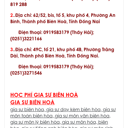
819 288
2
..Địa chỉ: 62/52, bis, tổ 5, khu phố 4, Phường An
Bình, Thành phố Biên Hoà, Tỉnh Đồng Nai
Điện thoại: 0919583179 (Thầy Hải);
(0251)3221166
3
..Địa chỉ: 49C, tổ 21, khu phố 4B, Phường Trảng
Dài, Thành phố Biên Hoà, Tỉnh Đồng Nai.
Điện thoại: 0919583179 (Thầy Hải);
(0251)3271546
HỌC PHÍ GIA SƯ BIÊN HOÀ
GIA SƯ BIÊN HOÀ
gia sư biên hòa
,
gia sư dạy kèm biên hòa
,
gia sư
môn toán biên hòa
,
gia sư môn văn biên hòa
,
gia sư môn lý biên hòa
,
gia sư môn hóa, biên