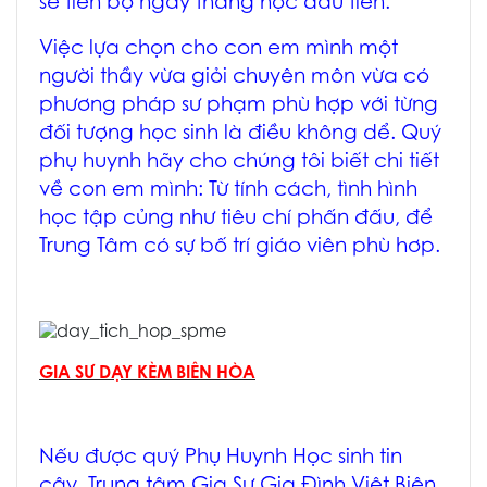
sẽ tiến bộ ngay tháng học đầu tiên.
Việc lựa chọn cho con em mình một
người thầy vừa giỏi chuyên môn vừa có
phương pháp sư phạm phù hợp với từng
đối tượng học sinh là điều không dể. Quý
phụ huynh hãy cho chúng tôi biết chi tiết
về con em mình:
Từ tính cách, tình hình
học tập củng như tiêu chí phấn đấu
, để
Trung Tâm có sự bố trí giáo viên phù hơp.
GIA SƯ DẠY KÈM BIÊN HÒA
Nếu được quý Phụ Huynh Học sinh tin
cậy, Trung tâm
Gia Sư Gia Đình Việt Biên