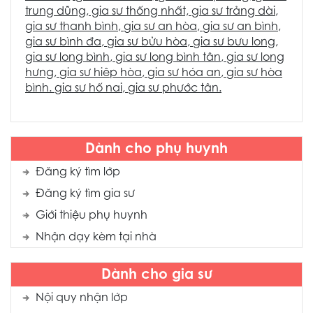
trung dũng
, gia sư thống nhất,
gia sư trảng dài
,
gia sư thanh bình
,
gia sư an hòa
,
gia sư an bình
,
gia sư bình đa
,
gia sư bửu hòa
,
gia sư bưu long
,
gia sư long bình
,
gia sư long bình tân
,
gia sư long
hưng
,
gia sư hiêp hòa
,
gia sư hóa an
,
gia sư hòa
bình
.
gia sư hố nai
,
gia sư phước tân.
Dành cho phụ huynh
Đăng ký tìm lớp
Đăng ký tìm gia sư
Giới thiệu phụ huynh
Nhận dạy kèm tại nhà
Dành cho gia sư
Nội quy nhận lớp