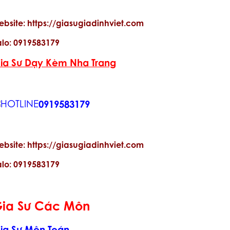
ebsite: https://giasugiadinhviet.com
alo: 0919583179
ia Sư Dạy Kèm Nha Trang
0919583179
ebsite: https://giasugiadinhviet.com
alo: 0919583179
ia Sư Các Môn