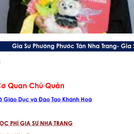
Gia Sư Phường Phước Tân Nha Trang- Gia
ơ Quan Chủ Quản
ở Giáo Dục và Đào Tạo Khánh Hoà
ỌC PHÍ GIA SƯ NHA TRANG