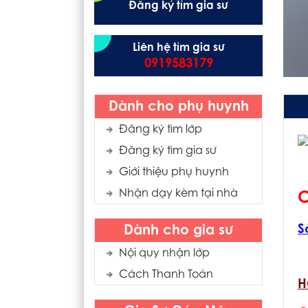
Đăng ký tìm gia sư
Liên hệ tìm gia sư
0919583179
Dành cho phụ huynh
Đăng ký tìm lớp
Đăng ký tìm gia sư
Giới thiệu phụ huynh
Nhận dạy kèm tại nhà
C
S
Dành cho gia sư
Nội quy nhận lớp
Cách Thanh Toán
H