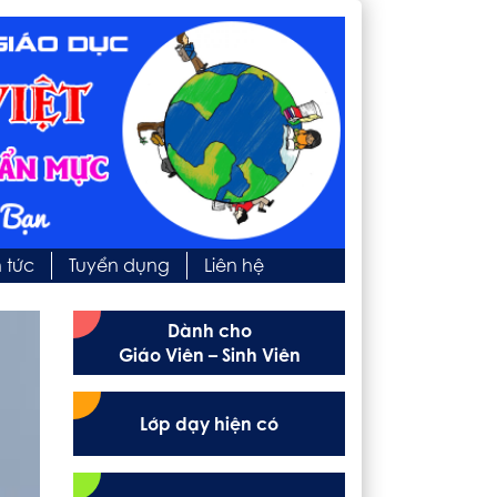
n tức
Tuyển dụng
Liên hệ
Dành cho
Giáo Viên – Sinh Viên
Lớp dạy hiện có