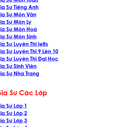
ia Sư Môn Toán
ia Sư Tiếng Anh
ia Sư Môn Văn
ia Sư Môn Lý
ia Sư Môn Hoá
ia Sư Môn Sinh
ia Sư Luyện Thi Ielts
ia Sư Luyện Thi 9 Lên 10
ia Sư Luyện Thi Đại Học
ia Sư Sinh Viên
ia Sư Nha Trang
ia Sư Các Lớp
ia Sư Lớp 1
ia Sư Lớp 2
ia Sư Lớp 3