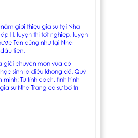
 năm giới thiệu
gia sư tại Nha
 III, luyện thi tốt nghiệp, luyện
hước Tân củng như tại Nha
đầu tiên.
a giỏi chuyên môn vừa có
ọc sinh là điều không dể. Quý
em mình:
Từ tính cách, tình hình
gia sư Nha Trang
có sự bố trí