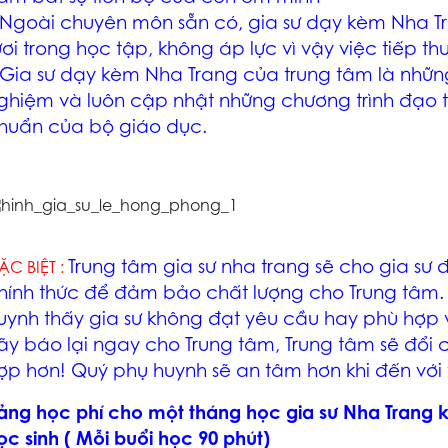
 Ngoài chuyên môn sẵn có,
gia sư dạy kèm Nha T
ươi trong học tập, không áp lực vì vậy việc tiếp thu
Gia sư dạy kèm Nha Trang
của trung tâm là những
ghiệm và luôn cập nhật những chương trình đạo t
huẩn của bộ giáo dục.
Trung tâm
gia sư nha trang
sẽ cho gia sư đ
ẶC BIỆT :
hính thức để đảm bảo chất lượng cho Trung tâm. 
uynh thấy gia sư không đạt yêu cầu hay phù hợp vớ
ãy báo lại ngay cho Trung tâm, Trung tâm sẽ đổi
ợp hơn! Quý phụ huynh sẽ an tâm hơn khi đến với
ảng học phí cho một tháng học
gia sư Nha Trang
k
ọc sinh ( Mỗi buổi học 90 phút)