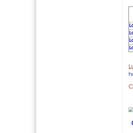
L
L
L
L
L
h
C