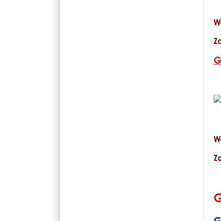
W
Z
G
W
Z
G