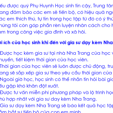
ếu được quý Phụ Huynh Học sinh tin cậy, Trung t
rang
đảm bảo các em sẽ tiến bộ, có hiệu quả ng
ác em thích thú, tự tin trong học tập từ đó có ý t
húng tôi còn góp phần rèn luyện nhân cách cho h
âm trong công việc gia đình và xã hôi.
ợi ích của học sinh khi đến với
gia sư dạy kèm Nha
 Được học
kèm gia sư tại nhà Nha Trang
của học v
huyển, tiết kiệm thời gian của học viên.
 Thời gian của học viên sẽ luôn được chủ động, t
rang
sẽ sắp xếp gia sư theo yêu cầu thời gian của
 Ngoài giờ học, học sinh có thể nhắn tin hỏi bài
gi
ếu gặp khó khăn đột xuất.
 Được tư vấn miễn phí phương pháp và lộ trình h
hù hợp nhất với
gia sư day kèm Nha Trang
.
Gia sư dạy kèm Nha Trang
sẽ báo kết quả học tậ
ắm bắt sự tiến bộ của con em mình