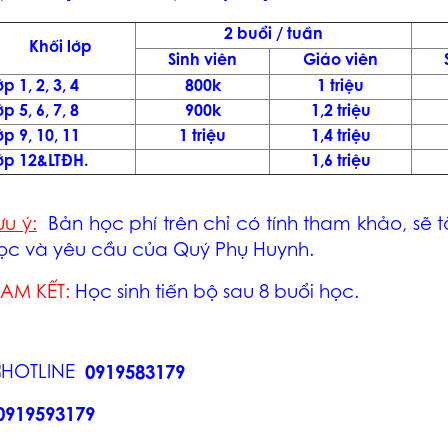
2 buổi / tuần
Khối lớp
Sinh viên
Giáo viên
ớp 1, 2, 3, 4
800k
1 triệu
ớp 5, 6, 7, 8
900k
1,2 triệu
ớp 9, 10, 11
1 triệu
1,4 triệu
ớp 12&LTĐH.
1,6 triệu
ưu ý:
Bản học phí trên chỉ có tính tham khảo, sẽ
ọc và yêu cầu của Quý Phụ Huynh.
AM KẾT:
Học sinh tiến bộ sau 8 buổi học.
0919583179
0919593179