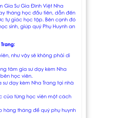
âm
Gia Sư Gia Đình Việt Nha
ay tháng học đầu tiên, dẫn đến
hức tự giác học tập. Bên cạnh đó
ọc sinh, giúp quý Phụ Huynh an
 Trang
:
iên, như vậy sẽ không phải di
rung tâm
gia sư dạy kèm Nha
 bên học viên.
a sư dạy kèm Nha Trang tại nhà
ọc của từng học viên một cách
p hàng tháng để quý phụ huynh