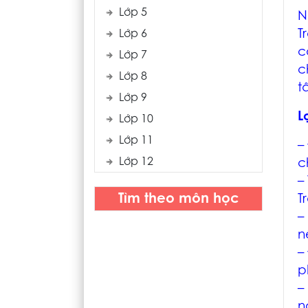
Lớp 5
N
T
Lớp 6
c
Lớp 7
c
Lớp 8
t
Lớp 9
L
Lớp 10
Lớp 11
–
Lớp 12
c
–
Tìm theo môn học
T
–
n
–
p
–
n