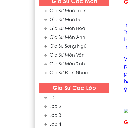
Gia Sư Các Môn
G
Gia Sư Môn Toán
Gia Sư Môn Lý
T
Gia Sư Môn Hoá
T
Gia Sư Môn Anh
t
Gia Sư Song Ngữ
T
Gia Sư Môn Văn
V
Gia Sư Môn Sinh
p
Gia Sư Đàn Nhạc
p
h
Gia Sư Các Lớp
g
Lớp 1
Lớp 2
Lớp 3
G
Lớp 4