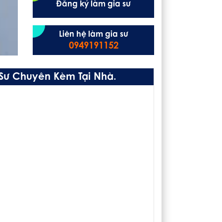
Đăng ký làm gia sư
Liên hệ làm gia sư
0949191152
 Sư Chuyên Kèm Tại Nhà.