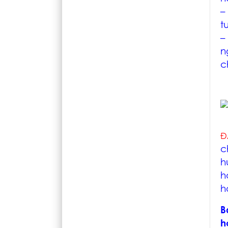
–
t
–
n
c
Đ
c
h
h
h
B
h