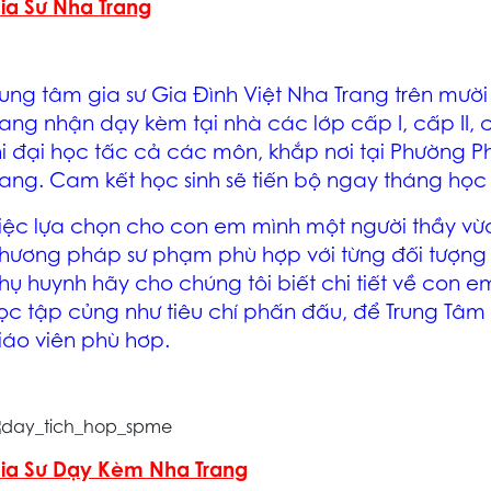
ia Sư Nha Trang
rung tâm
gia sư Gia Đình Việt Nha Trang
trên mười
rang
nhận dạy kèm tại nhà các lớp cấp I, cấp II, cấp
hi đại học tấc cả các môn, khắp nơi tại Phường P
rang. Cam kết học sinh sẽ tiến bộ ngay tháng học 
iệc lựa chọn cho con em mình một người thầy vừ
hương pháp sư phạm phù hợp với từng đối tượng h
hụ huynh hãy cho chúng tôi biết chi tiết về con 
ọc tập củng như tiêu chí phấn đấu
, để Trung Tâm
iáo viên phù hơp.
ia Sư Dạy Kèm Nha Trang