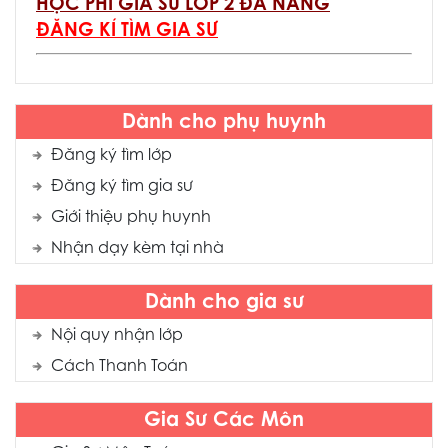
HỌC PHÍ GIA SƯ LỚP 2 ĐÀ NẴNG
ĐĂNG KÍ TÌM GIA SƯ
Dành cho phụ huynh
Đăng ký tìm lớp
Đăng ký tìm gia sư
Giới thiệu phụ huynh
Nhận dạy kèm tại nhà
Dành cho gia sư
Nội quy nhận lớp
Cách Thanh Toán
Gia Sư Các Môn