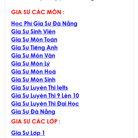
GIA SƯ CÁC MÔN :
Học Phí Gia Sư Đà Nẵng
Gia Sư Sinh Viên
Gia Sư Môn Toán
Gia Sư Tiếng Anh
Gia Sư Môn Văn
Gia Sư Môn Lý
Gia Sư Môn Hoá
Gia Sư Môn Sinh
Gia Sư Luyện Thi Ielts
Gia Sư Luyện Thi 9 Lên 10
Gia Sư Luyện Thi Đại Học
Gia Sư Đà Nẵng
GIA SƯ CÁC LỚP :
Gia Sư Lớp 1