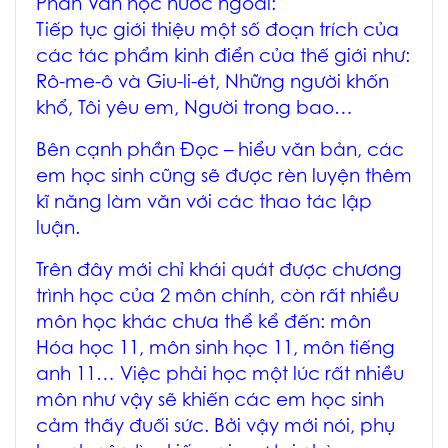
Phần Văn học nước ngoài:
Tiếp tục giới thiệu một số đoạn trích của
các tác phẩm kinh điển của thế giới như:
Rô-me-ô và Giu-li-ét, Những người khốn
khổ, Tôi yêu em, Người trong bao…
Bên cạnh phần Đọc – hiểu văn bản, các
em học sinh cũng sẽ được rèn luyện thêm
kĩ năng làm văn với các thao tác lập
luận.
Trên đây mới chỉ khái quát được chương
trình học của 2 môn chính, còn rất nhiều
môn học khác chưa thể kể đến: môn
Hóa học 11, môn sinh học 11, môn tiếng
anh 11… Việc phải học một lúc rất nhiều
môn như vậy sẽ khiến các em học sinh
cảm thấy đuối sức. Bởi vậy mới nói, phụ