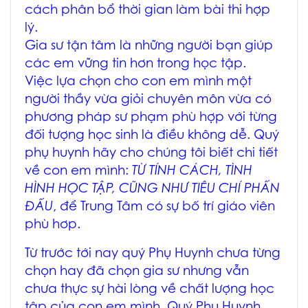
cách phân bổ thời gian làm bài thi hợp
lý.
Gia sư tận tâm là những người bạn giúp
các em vững tin hơn trong học tập.
Việc lựa chọn cho con em mình một
người thầy vừa giỏi chuyên môn vừa có
phương pháp sư phạm phù hợp với từng
đối tượng học sinh là điều không dễ. Quý
phụ huynh hãy cho chúng tôi biết chi tiết
về con em mình:
TỪ TÍNH CÁCH, TÌNH
HÌNH HỌC TẬP, CŨNG NHƯ TIÊU CHÍ PHẤN
ĐẤU
, để Trung Tâm có sự bố trí giáo viên
phù hơp.
Từ trước tới nay quý Phụ Huynh chưa từng
chọn hay đã chọn gia sư nhưng vẫn
chưa thực sự hài lòng về chất lượng học
tập của con em mình. Quý Phụ Huynh