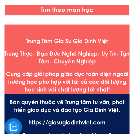
Tìm theo môn học
Trung Tâm Gia Sư Gia Đình Việt
Trung Thực- Đạo Đức Nghề Nghiệp- Uy Tín- Tận
Tâm- Chuyên Nghiệp
Cung cấp giải pháp giáo dục toàn diện ngoài
trường học phù hợp với tất cả các đối tượng
học sinh với chất lượng tốt nhất!
Bản quyền thuộc về Trung tâm tư vấn, phát
triển giáo dục và đào tạo Gia Đình Việt.
https://giasugiadinhviet.com