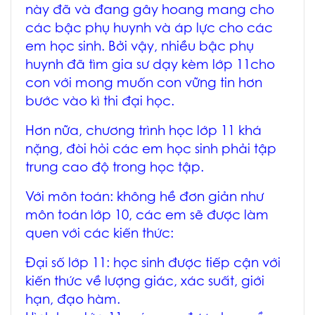
này đã và đang gây hoang mang cho
các bậc phụ huynh và áp lực cho các
em học sinh. Bởi vậy, nhiều bậc phụ
huynh đã tìm gia sư dạy kèm lớp 11cho
con với mong muốn con vững tin hơn
bước vào kì thi đại học.
Hơn nữa, chương trình học lớp 11 khá
nặng, đòi hỏi các em học sinh phải tập
trung cao độ trong học tập.
Với môn toán: không hề đơn giản như
môn toán lớp 10, các em sẽ được làm
quen với các kiến thức:
Đại số lớp 11: học sinh được tiếp cận với
kiến thức về lượng giác, xác suất, giới
hạn, đạo hàm.