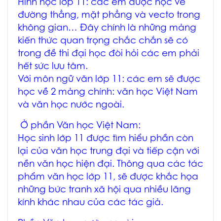
Hình học lớp 11: các em được học về
đường thẳng, mặt phẳng và vecto trong
không gian… Đây chính là những mảng
kiến thức quan trọng chắc chắn sẽ có
trong đề thi đại học đòi hỏi các em phải
hết sức lưu tâm.
Với môn ngữ văn lớp 11: các em sẽ được
học về 2 mảng chính: văn học Việt Nam
và văn học nước ngoài.
Ở phần Văn học Việt Nam:
Học sinh lớp 11 được tìm hiểu phần còn
lại của văn học trung đại và tiếp cận với
nền văn học hiện đại. Thông qua các tác
phẩm văn học lớp 11, sẽ được khắc họa
những bức tranh xã hội qua nhiều lăng
kính khác nhau của các tác giả.