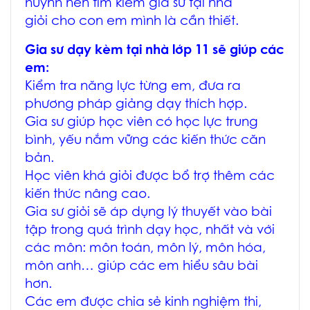
huynh nên tìm kiếm gia sư tại nhà
giỏi cho con em mình là cần thiết.
Gia sư dạy kèm tại nhà lớp 11 sẽ giúp các
em:
Kiểm tra năng lực từng em, đưa ra
phương pháp giảng dạy thích hợp.
Gia sư giúp học viên có học lực trung
bình, yếu nắm vững các kiến thức căn
bản.
Học viên khá giỏi được bổ trợ thêm các
kiến thức nâng cao.
Gia sư giỏi sẽ áp dụng lý thuyết vào bài
tập trong quá trình dạy học, nhất và với
các môn: môn toán, môn lý, môn hóa,
môn anh… giúp các em hiểu sâu bài
hơn.
Các em được chia sẻ kinh nghiệm thi,