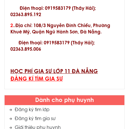
Điện thoại: 0919583179 (Thầy Hải);
02363.895.192
2
..Địa chỉ: 108/3 Nguyễn Đình Chiểu, Phường
Khuê Mỹ, Quận Ngũ Hành Sơn, Đà Nẵng.
Điện thoại: 0919583179 (Thầy Hải);
02363.895.006
HỌC PHÍ GIA SƯ LỚP 11 ĐÀ NẴNG
ĐĂNG KÍ TÌM GIA SƯ
Dành cho phụ huynh
Đăng ký tìm lớp
Đăng ký tìm gia sư
Giới thiệu phụ huynh