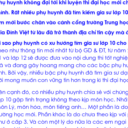
hụ huynh không đợi tới khi luyện thi đại học mới 
ình. Rất nhiều phụ huynh đã tìm kiếm gia sư lớp 10
m mới bước chân vào cánh cổng trường Trung học 
ia Đình Việt từ lâu đã trở thành địa chỉ tin cậy mà
ì sao phụ huynh có xu hướng tìm gia sư lớp 10 cho
heo như thông tin mới nhất từ bộ GD & ĐT, từ năm 2
1 và lớp 12 sẽ được đưa vào nội dung thi tốt nghi
ã và đang gây hoang mang cho các bậc phụ hu
inh. Bởi vậy, nhiều bậc phụ huynh đã tìm gia sư d
ới mong muốn con vững tin hơn trong kì thi đại học
ên cạnh đó, có nhiều phụ huynh chia sẻ với chúng 
ớp 10 gặp tình trạng không theo kịp môn học. Nhấ
ôn Lý, môn hóa, môn tiếng anh… Một phần là do 
rường học mới. Phần khác là do chưa theo kịp v
hư ở cấp 3. Và còn một lý do nữa là các em ngại h