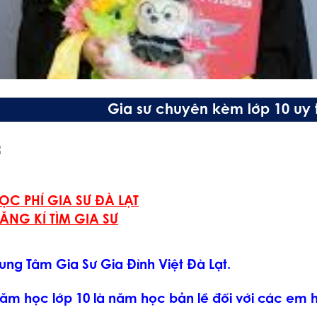
Gia sư chuyên kèm lớp 10 uy tí
ỌC PHÍ GIA SƯ ĐÀ LẠT
ĂNG KÍ TÌM GIA SƯ
rung Tâm Gia Sư Gia Đình Việt Đà Lạt.
ăm học lớp 10 là năm học bản lề đối với các em h