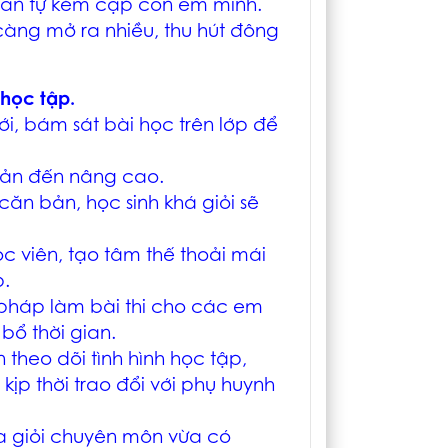
gian tự kèm cặp con em mình.
càng mở ra nhiều, thu hút đông
 học tập.
i, bám sát bài học trên lớp để
 bản đến nâng cao.
căn bản, học sinh khá giỏi sẽ
ọc viên, tạo tâm thế thoải mái
p.
pháp làm bài thi cho các em
bổ thời gian.
theo dõi tình hình học tập,
kịp thời trao đổi với phụ huynh
a giỏi chuyên môn vừa có