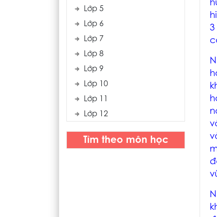
h
Lớp 5
h
Lớp 6
3
Lớp 7
c
Lớp 8
N
Lớp 9
h
Lớp 10
k
h
Lớp 11
n
Lớp 12
v
v
Tìm theo môn học
m
đ
v
N
k