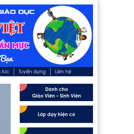
n tức
Tuyển dụng
Liên hệ
Dành cho
Giáo Viên – Sinh Viên
Lớp dạy hiện có