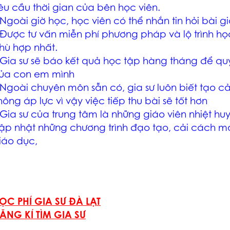
êu cầu thời gian của bên học viên.
 Ngoài giờ học, học viên có thể nhắn tin hỏi bài g
 Được tư vấn miễn phí phương pháp và lộ trình h
hù hợp nhất.
 Gia sư sẽ báo kết quả học tập hàng tháng để qu
ủa con em mình
 Ngoài chuyên môn sẵn có, gia sư luôn biết tạo cả
hông áp lực vì vậy việc tiếp thu bài sẽ tốt hơn
 Gia sư của trung tâm là những giáo viên nhiệt hu
ập nhật những chương trình đạo tạo, cải cách mớ
iáo dục,
ỌC PHÍ GIA SƯ ĐÀ LẠT
ĂNG KÍ TÌM GIA SƯ