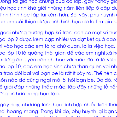
ưởng tới giờ học chung của cả lớp, gây “cháy g
iệu học sinh khá giỏi những năm liên tiếp ở cấp dư
 tình hình học tập lại kém hơn. Bởi vậy, phụ huynh 
on em cải thiện được tình hình học đó là tìm gia s
goài những trường hợp kể trên, còn có một số tr
ọc lớp 9 được kèm cặp nhiều và đạt kết quả cao tr
hi vào học các em tỏ ra chủ quan, lơ là việc họ
ọc lớp 10 là quãng thời gian để các em nghỉ xả h
ai lưng ôn luyện nên chỉ học với mức độ tà tà vừ
ào lớp 10, các em học sinh chưa thân quen với nh
à trao đổi bài với bạn bè là rất ít xảy ra. Thế nên
ôn nào đó cũng ngại mở lời hỏi bạn bè. Do đó, rấ
ể giải đáp những thắc mắc, lấp đầy những lỗ hổ
ững tin hơn trong học tập.
gày nay, chương trình học tích hợp nhiều kiến th
hỏi hoang mang. Trong khi đó, phụ huynh lại bận 