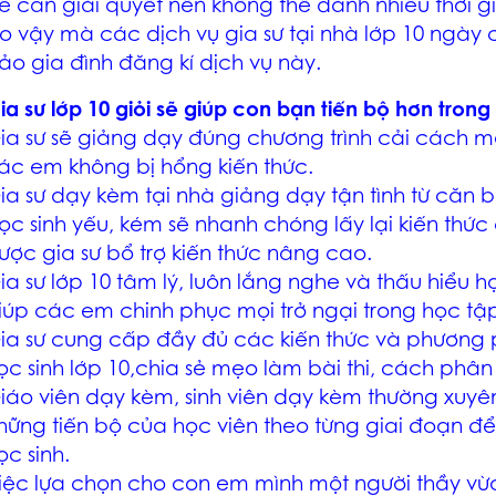
ề cần giải quyết nên không thể dành nhiều thời 
o vậy mà các dịch vụ gia sư tại nhà lớp 10 ngày 
ảo gia đình đăng kí dịch vụ này.
ia sư lớp 10 giỏi sẽ giúp con bạn tiến bộ hơn trong
ia sư sẽ giảng dạy đúng chương trình cải cách mớ
ác em không bị hổng kiến thức.
ia sư dạy kèm tại nhà giảng dạy tận tình từ căn
ọc sinh yếu, kém sẽ nhanh chóng lấy lại kiến thức 
ược gia sư bổ trợ kiến thức nâng cao.
ia sư lớp 10 tâm lý, luôn lắng nghe và thấu hiểu h
iúp các em chinh phục mọi trở ngại trong học tậ
ia sư cung cấp đầy đủ các kiến thức và phương 
ọc sinh lớp 10,chia sẻ mẹo làm bài thi, cách phân 
iáo viên dạy kèm, sinh viên dạy kèm thường xuyên 
hững tiến bộ của học viên theo từng giai đoạn để 
ọc sinh.
iệc lựa chọn cho con em mình một người thầy vừ