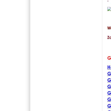
W
Z
G
H
G
G
G
G
G
G