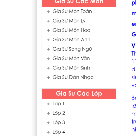
Gia Sư Các Môn
p
Gia Sư Môn Toán
m
Gia Sư Môn Lý
e
Gia Sư Môn Hoá
G
Gia Sư Môn Anh
V
Gia Sư Song Ngữ
T
Gia Sư Môn Văn
1
Gia Sư Môn Sinh
đ
s
Gia Sư Đàn Nhạc
v
Gia Sư Các Lớp
B
Lớp 1
l
Lớp 2
m
t
Lớp 3
n
Lớp 4