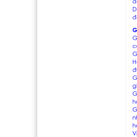
đ
D
đ
G
G
c
G
H
đ
G
g
G
h
G
n
h
V