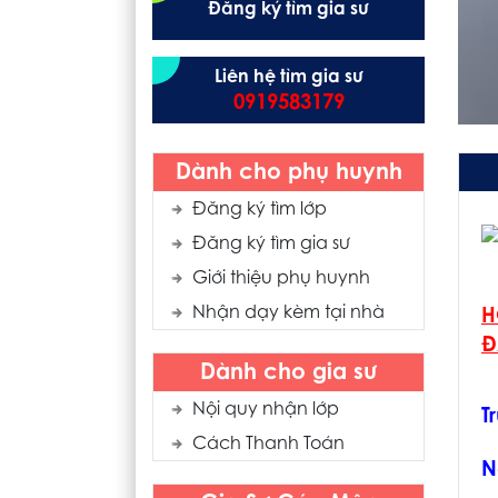
Đăng ký tìm gia sư
Liên hệ tìm gia sư
0919583179
Dành cho phụ huynh
Đăng ký tìm lớp
Đăng ký tìm gia sư
Giới thiệu phụ huynh
Nhận dạy kèm tại nhà
H
Đ
Dành cho gia sư
Nội quy nhận lớp
T
Cách Thanh Toán
N