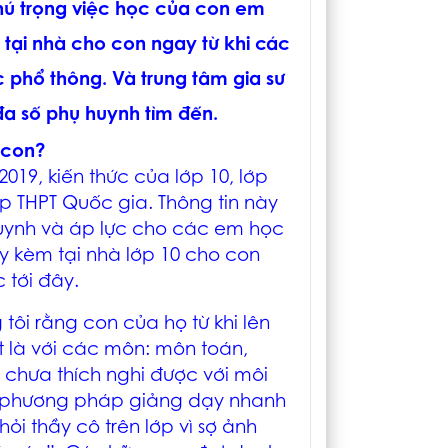
chú trọng việc học của con em
 tại nhà cho con ngay từ khi các
phổ thông. Và trung tâm gia sư
 đa số phụ huynh tìm đến.
 con?
019, kiến thức của lớp 10, lớp
ệp THPT Quốc gia. Thông tin này
ynh và áp lực cho các em học
ạy kèm tại nhà lớp 10 cho con
 tới đây.
tôi rằng con của họ từ khi lên
t là với các môn: môn toán,
chưa thích nghi được với môi
ới phương pháp giảng dạy nhanh
ỏi thầy cô trên lớp vì sợ ảnh