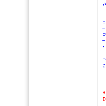
y
–
–
p
–
c
–
k
–
c
g
H
Đ