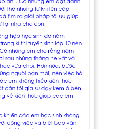
iáo án”. Có những em đạt danh
ới thế nhưng tư khi lên cấp
đã tìm ra giải pháp tối ưu giúp
ư tại nhà cho con.
ường hợp học sinh do năm
ong kì thi tuyển sinh lớp 10 nên
c. Có những em cho rằng năm
ơi sau những tháng hè vất vả
a học vừa chơi. Hơn nữa, bước
ững người bạn mới, nên việc hỏi
 các em không hiểu kiến thức
t cần tới gia sư dạy kèm ở bên
ng về kiến thức giúp các em
ức khiến các em học sinh không
với công việc và biết bao vấn