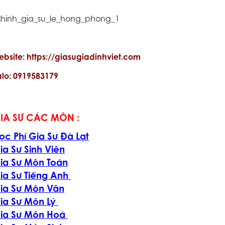
ebsite: https://giasugiadinhviet.com
alo: 0919583179
IA SƯ CÁC MÔN :
ọc Phí Gia Sư Đà Lạt
ia Sư Sinh Viên
ia Sư Môn Toán
ia Sư Tiếng Anh
ia Sư Môn Văn
ia Sư Môn Lý
ia Sư Môn Hoá