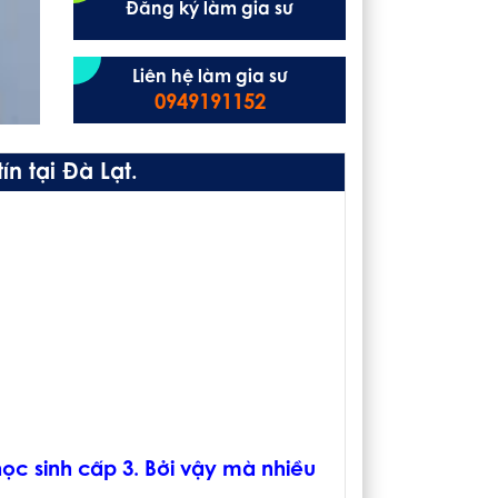
Đăng ký làm gia sư
Liên hệ làm gia sư
0949191152
n tại Đà Lạt.
ọc sinh cấp 3. Bởi vậy mà nhiều