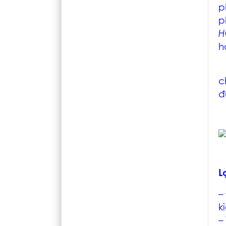
p
p
H
h
T
c
đ
L
–
k
–