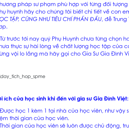
hương pháp sư phạm phù hợp với từng đối tượng h
hụ huynh hãy cho chúng tôi biết chi tiết về con 
ỌC TẬP, CŨNG NHƯ TIÊU CHÍ PHẤN ĐẤU
, đễ Trung
ơp.
ừ trước tới nay quý Phụ Huynh chưa từng chọn h
hưa thực sự hài lòng về chất lượng học tập của 
ừng vội lo lắng mà hãy gọi cho
Gia Sư Gia Đình V
ợi ích của học sinh khi đến với gia sư Gia Đình Việt:
 Được học 1 kèm 1 tại nhà của học viên, như vậy s
iệm thời gian của học viên.
 Thời gian của học viên sẽ luôn được chủ động, tr