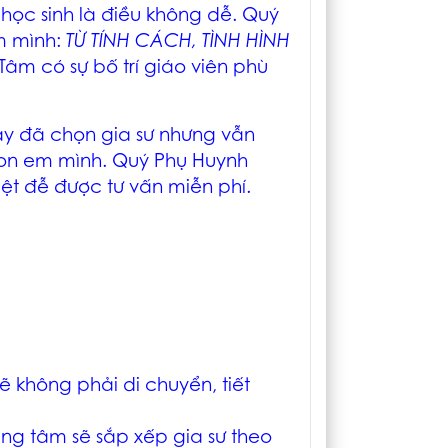
ọc sinh là điều không dễ. Quý
em mình:
TỪ TÍNH CÁCH, TÌNH HÌNH
 Tâm có sự bố trí giáo viên phù
ay đã chọn gia sư nhưng vẫn
con em mình. Quý Phụ Huynh
iệt
đễ được tư vấn miễn phí.
ẽ không phải di chuyển, tiết
ung tâm sẽ sắp xếp gia sư theo