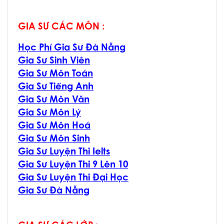
GIA SƯ CÁC MÔN :
Học Phí Gia Sư Đà Nẵng
Gia Sư Sinh Viên
Gia Sư Môn Toán
Gia Sư Tiếng Anh
Gia Sư Môn Văn
Gia Sư Môn Lý
Gia Sư Môn Hoá
Gia Sư Môn Sinh
Gia Sư Luyện Thi Ielts
Gia Sư Luyện Thi 9 Lên 10
Gia Sư Luyện Thi Đại Học
Gia Sư Đà Nẵng