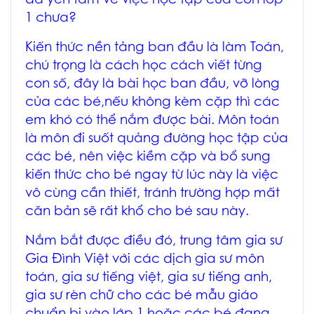
đã yên tâm về việc học tập của con lớp
1 chưa?
Kiến thức nền tảng ban đầu là làm Toán,
chú trọng là cách học cách viết từng
con số, đây là bài học ban đầu, vỡ lòng
của các bé,nếu không kèm cặp thì các
em khó có thể nắm được bài. Môn toán
là môn đi suốt quảng đường học tập của
các bé, nên việc kiềm cặp và bổ sung
kiến thức cho bé ngay từ lúc này là việc
vô cùng cần thiết, tránh trường hợp mất
căn bản sẽ rất khổ cho bé sau này.
Nắm bắt được điều đó, trung tâm gia sư
Gia Đình Việt với các dịch gia sư môn
toán, gia sư tiếng việt, gia sư tiếng anh,
gia sư rèn chữ cho các bé mẫu giáo