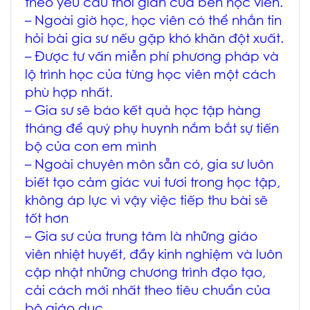
theo yêu cầu thời gian của bên học viên.
– Ngoài giờ học, học viên có thể nhắn tin
hỏi bài gia sư nếu gặp khó khăn đột xuất.
– Được tư vấn miễn phí phương pháp và
lộ trình học của từng học viên một cách
phù hợp nhất.
– Gia sư sẽ báo kết quả học tập hàng
tháng để quý phụ huynh nắm bắt sự tiến
bộ của con em mình
– Ngoài chuyên môn sẵn có, gia sư luôn
biết tạo cảm giác vui tươi trong học tập,
không áp lực vì vậy việc tiếp thu bài sẽ
tốt hơn
– Gia sư của trung tâm là những giáo
viên nhiệt huyết, đầy kinh nghiệm và luôn
cập nhật những chương trình đạo tạo,
cải cách mới nhất theo tiêu chuẩn của
bộ giáo dục.