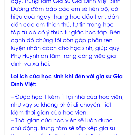
cậy, Trung tâm Gia Sư Gia Đình Việt Bình
Dương đảm bảo các em sẽ tiến bộ, có
hiệu quả ngay tháng học đầu tiên, dẫn
đến các em thích thú, tự tin trong học
tập từ đó có ý thức tự giác học tập. Bên
cạnh đó chúng tôi còn góp phần rèn
luyện nhân cách cho học sinh, giúp quý
Phụ Huynh an tâm trong công việc gia
đình và xã hôi.
Lợi ích của học sinh khi đến với gia sư Gia
Đình Việt:
– Được học 1 kèm 1 tại nhà của học viên,
như vậy sẽ không phải di chuyển, tiết
kiệm thời gian của học viên.
– Thời gian của học viên sẽ luôn được
chủ động, trung tâm sẽ sắp xếp gia sư