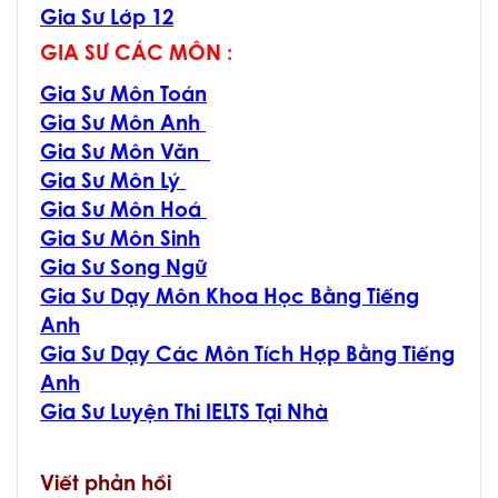
Gia Sư Lớp 12
GIA SƯ CÁC MÔN :
Gia Sư Môn Toán
Gia Sư Môn Anh
Gia Sư Môn Văn
Gia Sư Môn Lý
Gia Sư Môn Hoá
Gia Sư Môn Sinh
Gia Sư Song Ngữ
Gia Sư Dạy Môn Khoa Học Bằng Tiếng
Anh
Gia Sư Dạy Các Môn Tích Hợp Bằng Tiếng
Anh
Gia Sư Luyện Thi IELTS Tại Nhà
Viết phản hồi