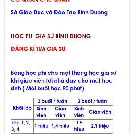
CƠ QUAN CHỦ QUẢN
Sở Giáo Dục và Đào Tạo Bình Dương
HỌC PHÍ GIA SƯ BÌNH DƯƠNG
ĐĂNG KÍ TÌM GIA SƯ
Bảng học phí cho một tháng học gia sư
khi giáo viên tới nhà dạy cho một học
sinh ( Mỗi buổi học 90 phút)
2 buổi / tuần
3 buổi / tuần
Khối lớp
Sinh
Giáo
Sinh
Giáo viên
viên
viên
viên
Lớp 1, 2,
1.5
1 triệu
1,4 triệu
2,1 triệu
3, 4
triệu