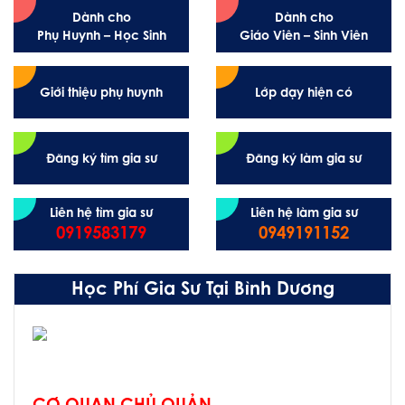
Dành cho
Dành cho
Phụ Huynh – Học Sinh
Giáo Viên – Sinh Viên
Giới thiệu phụ huynh
Lớp dạy hiện có
Đăng ký tìm gia sư
Đăng ký làm gia sư
Liên hệ tìm gia sư
Liên hệ làm gia sư
0919583179
0949191152
Học Phí Gia Sư Tại Bình Dương