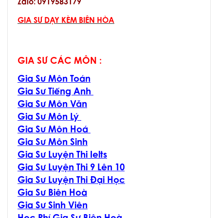
Zalo: 0919583179
GIA SƯ DẠY KÈM BIÊN HÒA
GIA SƯ CÁC MÔN :
Gia Sư Môn Toán
Gia Sư Tiếng Anh
Gia Sư Môn Văn
Gia Sư Môn Lý
Gia Sư Môn Hoá
Gia Sư Môn Sinh
Gia Sư Luyện Thi Ielts
Gia Sư Luyện Thi 9 Lên 10
Gia Sư Luyện Thi Đại Học
Gia Sư Biên Hoà
Gia Sư Sinh Viên