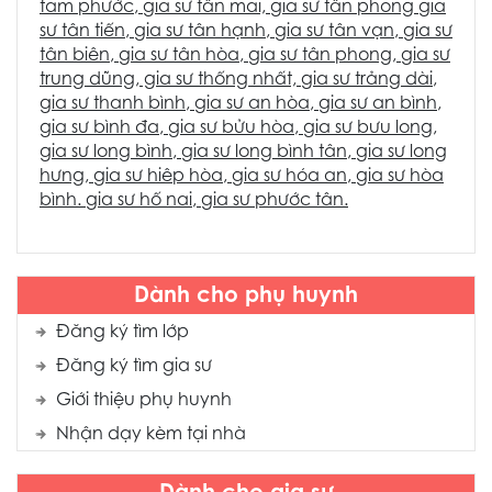
tam phước
,
gia sư tân mai,
gia sư tân phong
gia
sư tân tiến
,
gia sư tân hạnh
,
gia sư tân vạn
,
gia sư
tân biên
,
gia sư tân hòa
,
gia sư tân phong
,
gia sư
trung dũng
, gia sư thống nhất,
gia sư trảng dài
,
gia sư thanh bình
,
gia sư an hòa
,
gia sư an bình
,
gia sư bình đa
,
gia sư bửu hòa
,
gia sư bưu long
,
gia sư long bình
,
gia sư long bình tân
,
gia sư long
hưng
,
gia sư hiêp hòa
,
gia sư hóa an
,
gia sư hòa
bình
.
gia sư hố nai
,
gia sư phước tân.
Dành cho phụ huynh
Đăng ký tìm lớp
Đăng ký tìm gia sư
Giới thiệu phụ huynh
Nhận dạy kèm tại nhà