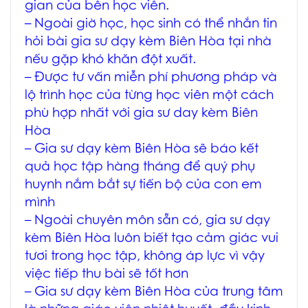
gian của bên học viên.
– Ngoài giờ học, học sinh có thể nhắn tin
hỏi bài
gia sư dạy kèm Biên Hòa
tại nhà
nếu gặp khó khăn đột xuất.
– Được tư vấn miễn phí phương pháp và
lộ trình học của từng học viên một cách
phù hợp nhất với
gia sư day kèm Biên
Hòa
–
Gia sư dạy kèm Biên Hòa
sẽ báo kết
quả học tập hàng tháng để quý phụ
huynh nắm bắt sự tiến bộ của con em
mình
– Ngoài chuyên môn sẵn có,
gia sư dạy
kèm Biên Hòa
luôn biết tạo cảm giác vui
tươi trong học tập, không áp lực vì vậy
việc tiếp thu bài sẽ tốt hơn
–
Gia sư dạy kèm Biên Hòa
của trung tâm