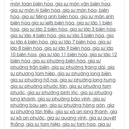
môn toán biên hòa
,
gia sư môn văn biên hòa
,
gia sư môn lý biên hòa
,
gia sư môn hóa, biên
hòa
,
gia sư tiếng anh biên hòa
,
gia sư môn sinh
biên hòa
gia sư ielts biên hòa
,
gia sư lớp 1 biên
hòa
,
gia sư lớp 2 biên hòa
,
gia sư lớp 3 biên hòa
,
gia sư lớp 4 biên hòa
,
gia sư lớp 5 biên hòa
,
gia
sư lớp 6 biên hòa
,
gia sư lớp 7 biên hòa
,
gia sư
lớp 8 biên hòa
,
gia sư lớp 9 biên hòa
,
gia sư lớp
10 biên hòa
,
gia sư lớp 11 biên hòa
,
gia sư lớp 12
biên hòa
,
gia sư phường biên hòa
,
gia sư
phường trấn biên
,
gia sư phường tràng dài
,
gia
sư phương tam hiêp
,
gia sư phường long biên
,
gia sư phường hố nai
,
gia sư phường long hưng
,
gia sư phường phước tân
, g
ia sư phường tam
phước,
gia sư phường bình lộc
,
gia sư phường
long khánh
,
gia sư phường bảo vinh
,
gia sư
phường bàu sen
,
gia sư phường hàng gòn
,
gia
sư phường tân triểu
,
gia sư xã an long thành
,
gia
sư xã an phước
,
gia sư quang vinh
,
gia sư quyết
thắng
,
gia sư tam hiệp
,
gia sư tam hòa
,
gia sư