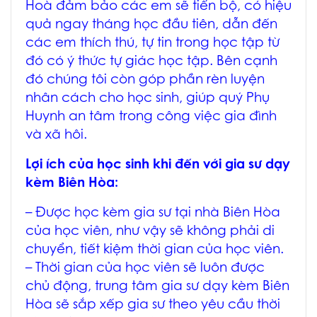
Hoà
đảm bảo các em sẽ tiến bộ, có hiệu
quả ngay tháng học đầu tiên, dẫn đến
các em thích thú, tự tin trong học tập từ
đó có ý thức tự giác học tập. Bên cạnh
đó chúng tôi còn góp phần rèn luyện
nhân cách cho học sinh, giúp quý Phụ
Huynh an tâm trong công việc gia đình
và xã hôi.
Lợi ích của học sinh khi đến với
gia sư dạy
kèm Biên Hòa
:
– Được học
kèm gia sư tại nhà Biên Hòa
của học viên, như vậy sẽ không phải di
chuyển, tiết kiệm thời gian của học viên.
– Thời gian của học viên sẽ luôn được
chủ động, trung tâm
gia sư dạy kèm Biên
Hòa
sẽ sắp xếp gia sư theo yêu cầu thời