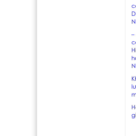
c
D
N
–
c
H
h
N
K
l
m
H
g