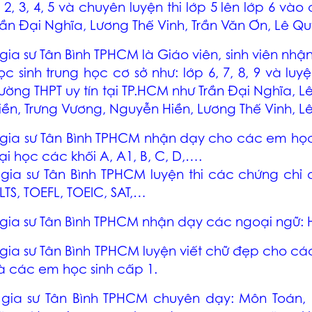
, 2, 3, 4, 5 và chuyên luyện thi lớp 5 lên lớp 6 và
rần Đại Nghĩa, Lương Thế Vinh, Trần Văn Ơn, Lê Q
gia sư Tân Bình TPHCM
là Giáo viên, sinh viên nh
ọc sinh trung học cơ sở như: lớp 6, 7, 8, 9 và luy
rường THPT uy tín tại TP.HCM như Trần Đại Nghĩa,
iền, Trưng Vương, Nguyễn Hiền, Lương Thế Vinh, 
gia sư Tân Bình TPHCM
nhận dạy cho các em học si
ại học các khối A, A1, B, C, D,….
–
gia sư Tân Bình TPHCM
luyện thi các chứng chỉ 
ELTS, TOEFL, TOEIC, SAT,…
gia sư Tân Bình TPHCM
nhận dạy các ngoại ngữ: 
gia sư Tân Bình TPHCM
luyện viết chữ đẹp cho các
à các em học sinh cấp 1.
–
gia sư Tân Bình TPHCM
chuyên dạy: Môn Toán, L