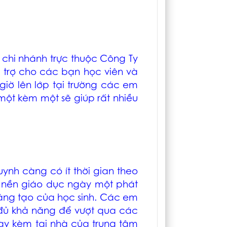
chi nhánh trực thuộc Công Ty
 trợ cho các bạn học viên và
iờ lên lớp tại trường các em
 một kèm một sẽ giúp rất nhiều
ynh càng có ít thời gian theo
i nền giáo dục ngày một phát
sáng tạo của học sinh. Các em
ưa đủ khả năng để vượt qua các
dạy kèm tại nhà của trung tâm