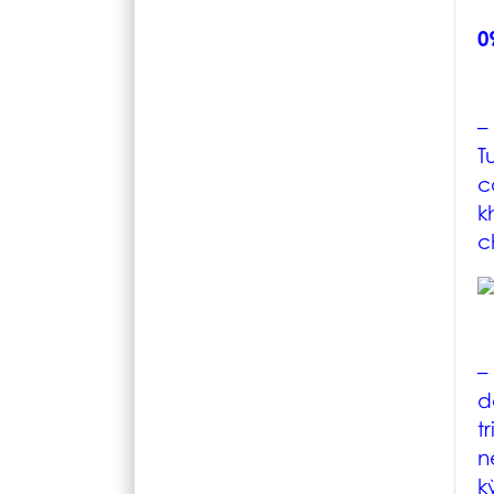
0
–
T
c
k
c
–
d
t
n
k