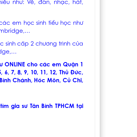
u như: Vẽ, đàn, nhạc, hát,
các em học sinh tiểu học như
 Cambridge,…
 sinh cấp 2 chương trình của
idge,…
sư ONLINE cho các em Quận 1
, 7, 8, 9, 10, 11, 12, Thủ Đức,
, Bình Chánh, Hóc Môn, Củ Chi,
 tìm
gia sư Tân Bình TPHCM
tại