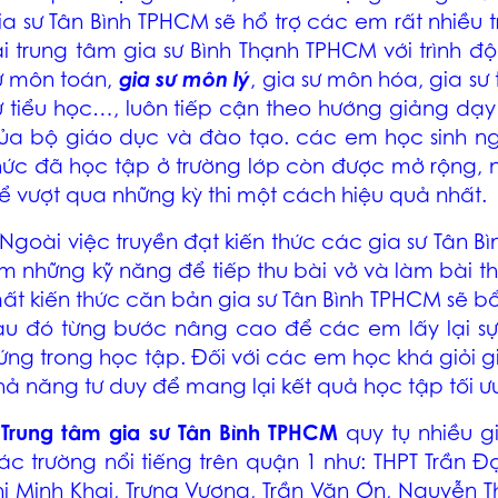
ia sư Tân Bình TPHCM
sẽ hổ trợ các em rất nhiều t
ại trung tâm
gia sư Bình Thạnh TPHCM
với trình 
ư môn toán
,
gia sư môn lý
,
gia sư môn hóa
,
gia sư
ư tiểu học…, luôn tiếp cận theo hướng giảng dạy
ủa bộ giáo dục và đào tạo. các em học sinh ngo
hức đã học tập ở trường lớp còn được mở rộng, 
ể vượt qua những kỳ thi một cách hiệu quả nhất.
 Ngoài việc truyền đạt kiến thức các
gia sư Tân B
m những kỹ năng để tiếp thu bài vở và làm bài thi
ất kiến thức căn bản
gia sư Tân Bình TPHCM
sẽ bổ
au đó từng bước nâng cao để các em lấy lại sự
ứng trong học tập. Đối với các em học khá giỏi g
hả năng tư duy để mang lại kết quả học tập tối ư
–
Trung tâm
gia sư Tân Bình TPHCM
quy tụ nhiều g
ác trường nổi tiếng trên quận 1 như: THPT Trần Đ
hị Minh Khai, Trưng Vương, Trần Văn Ơn, Nguyễn 