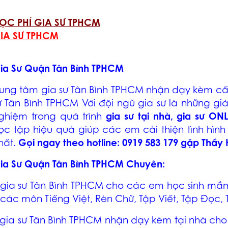
ỌC PHÍ GIA SƯ TPHCM
IA SƯ TPHCM
ia Sư Quận Tân Bình TPHCM
rung tâm
gia sư Tân Bình TPHCM
nhận dạy kèm cấp 
ư Tân Bình TPHCM
Với đội ngũ gia sư là những giáo
ghiệm trong quá trình
gia sư tại nhà, gia sư ON
ọc tập hiệu quả giúp các em cải thiện tình hình
hất.
Gọi ngay theo hotline: 0919 583 179 gặp Thầy 
ia Sư Quận Tân Bình TPHCM
Chuyên:
gia sư Tân Bình TPHCM
cho các em học sinh mầm 
 các môn Tiếng Việt, Rèn Chữ, Tập Viết, Tập Đọc,
gia sư Tân Bình TPHCM
nhận dạy kèm tại nhà cho 