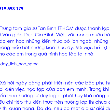
919 593 179
 Trung tâm
gia sư Tân Bình TPHCM
được thành lập 
ư Vấn giáo Dục Gia Đình Việt, với mong muốn hổ
ác em học những kiến thức bổ ích ngoài những g
hông hiểu hết những kiến thức ấy. Với việc hổ trợ
ho các em trong quá trình học tập tại nhà.
 Xã hội ngày càng phát triển nên các bậc phụ hu
õi đến việc học tập của con em mình. Trong kh
riển theo hướng tư duy logic, phát huy khả năng 
ếu chỉ tiếp thu kiến thức trên trường lớp thì ch
ỳ thi quan trọng. Do đó, nếu có một gia sư giỏi 