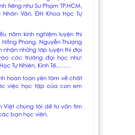
anh tiếng như Sư Phạm TP.HCM,
i Nhân Văn, ĐH Khoa Học Tự
iều năm kinh nghiệm luyện thi
Lê Hồng Phong, Nguyễn Thượng
m nhận những lớp luyện thi đại
ào các trường đại học như:
Học Tự Nhiên, Kinh Tế,….…
h hoàn toàn yên tâm về chất
ược việc học tập của con em
 Việt chúng tôi dể tư vấn tìm
các bạn học viên.