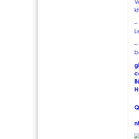
V
k
L
–
b
g
c
B
H
Q
n