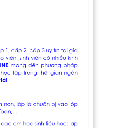
1, cấp 2, cấp 3 uy tín tại
gia
 viên, sinh viên có nhiều kinh
LINE
mang đến phương pháp
 học tập trong thời gian ngắn
Hải
non, lớp lá chuẩn bị vào lớp
 Toán,…
các em học sinh tiểu học: lớp