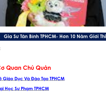
Gia Sư Tân Bình TPHCM- Hơn 10 Năm Giới Thi
ơ Quan Chủ Quản
ở Giáo Dục Và Đào Tạo TPHCM
ại Học Sư Phạm TPHCM