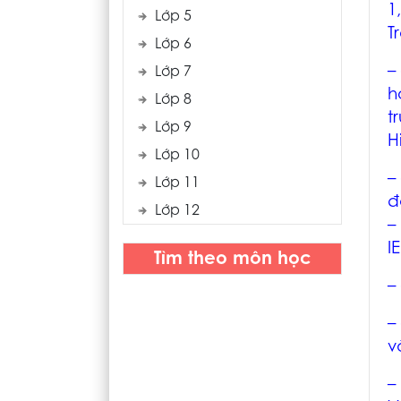
1
Lớp 5
T
Lớp 6
–
Lớp 7
h
Lớp 8
t
Lớp 9
H
Lớp 10
–
Lớp 11
đ
Lớp 12
I
Tìm theo môn học
–
–
v