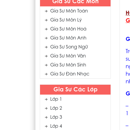
Gia Sư Các Môn
Gia Sư Môn Toán
H
Gia Sư Môn Lý
G
Gia Sư Môn Hoá
Gia Sư Môn Anh
G
Gia Sư Song Ngữ
T
Gia Sư Môn Văn
s
Gia Sư Môn Sinh
n
h
Gia Sư Đàn Nhạc
n
Gia Sư Các Lớp
G
Lớp 1
–
Lớp 2
1
Lớp 3
–
Lớp 4