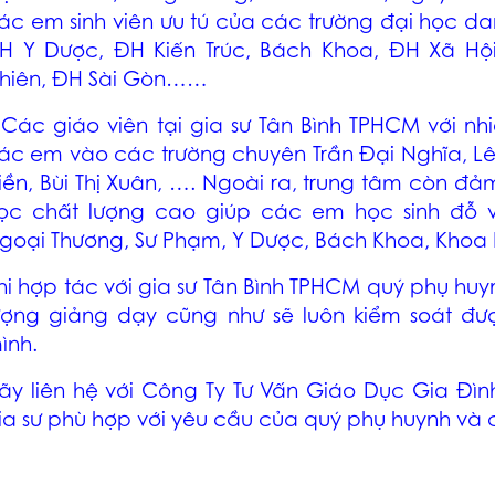
ác em sinh viên ưu tú của các trường đại học d
H Y Dược, ĐH Kiến Trúc, Bách Khoa, ĐH Xã Hộ
hiên, ĐH Sài Gòn……
 Các giáo viên tại
gia sư Tân Bình TPHCM
với nh
ác em vào các trường chuyên Trần Đại Nghĩa, 
iền, Bùi Thị Xuân, …. Ngoài ra, trung tâm còn đả
ọc chất lượng cao giúp các em học sinh đỗ v
goại Thương, Sư Phạm, Y Dược, Bách Khoa, Khoa 
hi hợp tác với
gia sư Tân Bình TPHCM
quý phụ huyn
ượng giảng dạy cũng như sẽ luôn kiểm soát đ
ình.
ãy liên hệ với Công Ty Tư Vấn Giáo Dục Gia Đình
ia sư phù hợp với yêu cầu của quý phụ huynh và 