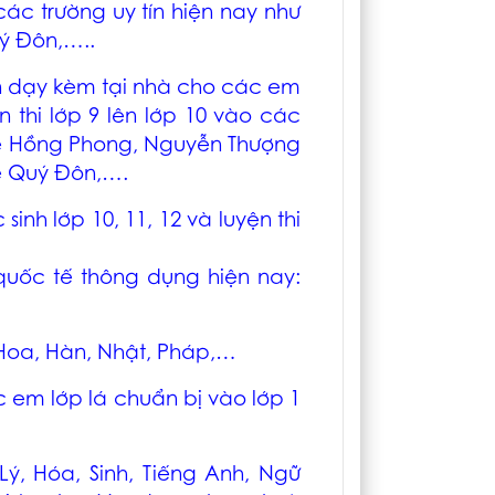
o các trường uy tín hiện nay như
uý Đôn,…..
ận dạy kèm tại nhà cho các em
ện thi lớp 9 lên lớp 10 vào các
 Lê Hồng Phong, Nguyễn Thượng
Lê Quý Đôn,….
nh lớp 10, 11, 12 và luyện thi
quốc tế thông dụng hiện nay:
Hoa, Hàn, Nhật, Pháp,…
 em lớp lá chuẩn bị vào lớp 1
ý, Hóa, Sinh, Tiếng Anh, Ngữ