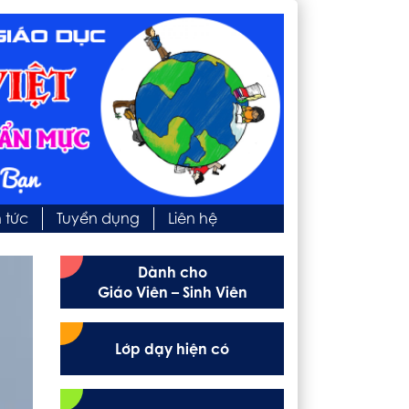
n tức
Tuyển dụng
Liên hệ
Dành cho
Giáo Viên – Sinh Viên
Lớp dạy hiện có