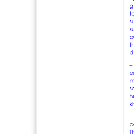
g
t
s
s
c
t
đ
–
e
m
s
h
k
c
T