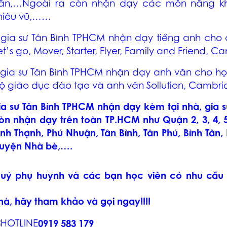
ăn,…Ngoài ra còn nhận dạy các môn năng khiế
hiêu vũ,……
–
gia sư Tân Bình TPHCM
nhận dạy tiếng anh cho 
et’s go, Mover, Starter, Flyer, Family and Friend,
gia sư Tân Bình TPHCM
nhận dạy anh văn cho học
ộ giáo dục đào tạo và anh văn Sollution, Cambr
ia sư Tân Bình TPHCM
nhận dạy kèm tại nhà, gia 
òn nhận dạy trên toàn TP.HCM như Quận 2, 3, 4, 5, 6
ình Thạnh, Phú Nhuận, Tân Bình, Tân Phú, Bình Tân
uyện Nhà bè,….
uý phụ huynh và các bạn học viên có nhu cầu
hà, hãy tham khảo và gọi ngay!!!!
0919 583 179