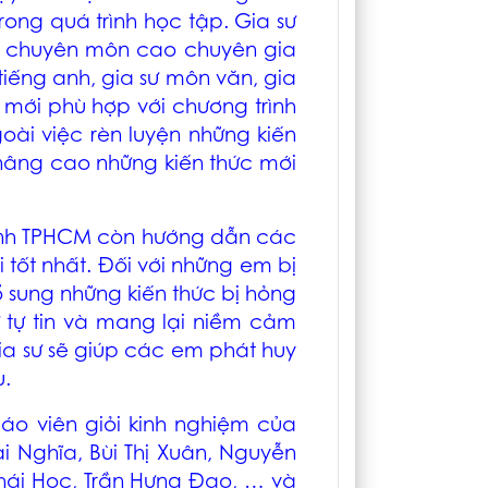
rong quá trình học tập. Gia sư
độ chuyên môn cao chuyên
gia
 tiếng anh
,
gia sư môn văn
, gia
 mới phù hợp với chương trình
ài việc rèn luyện những kiến
nâng cao những kiến thức mới
ình TPHCM
còn hướng dẫn các
 tốt nhất. Đối với những em bị
 sung những kiến thức bị hỏng
 tự tin và mang lại niềm cảm
ia sư sẽ giúp các em phát huy
u.
iáo viên giỏi kinh nghiệm của
ại Nghĩa, Bùi Thị Xuân, Nguyễn
Thái Học, Trần Hưng Đạo, … và