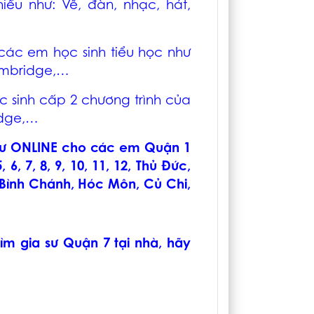
u như: Vẽ, đàn, nhạc, hát,
ác em học sinh tiểu học như
 Cambridge,…
 sinh cấp 2 chương trình của
idge,…
sư ONLINE cho các em Quận 1
, 7, 8, 9, 10, 11, 12, Thủ Đức,
, Bình Chánh, Hóc Môn, Củ Chi,
tìm
gia sư Quận 7
tại nhà, hãy