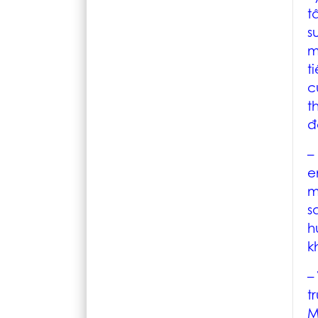
t
s
m
t
c
t
đ
–
e
m
s
h
k
–
t
M