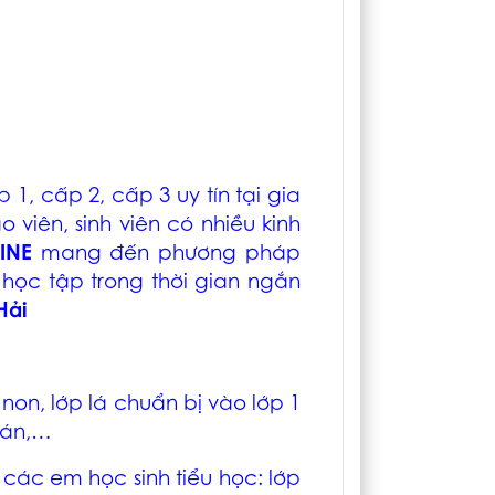
1, cấp 2, cấp 3 uy tín tại
gia
o viên, sinh viên có nhiều kinh
LINE
mang đến phương pháp
 học tập trong thời gian ngắn
Hải
on, lớp lá chuẩn bị vào lớp 1
oán,…
các em học sinh tiểu học: lớp