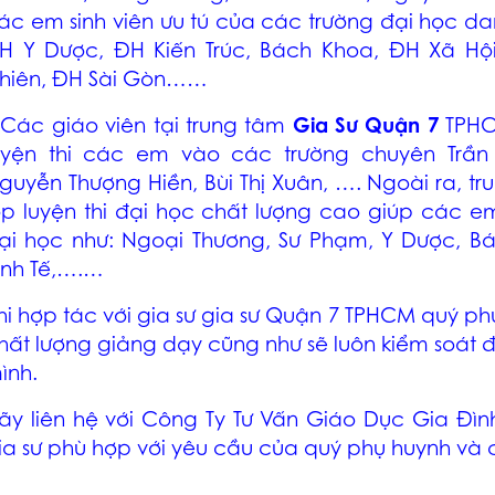
ác em sinh viên ưu tú của các trường đại học d
H Y Dược, ĐH Kiến Trúc, Bách Khoa, ĐH Xã Hộ
hiên, ĐH Sài Gòn……
 Các giáo viên tại
trung tâm
Gia Sư Quận 7
TPH
uyện thi các em vào các trường chuyên Trần
guyễn Thượng Hiền, Bùi Thị Xuân, …. Ngoài ra, 
ớp luyện thi đại học chất lượng cao giúp các e
ại học như: Ngoại Thương, Sư Phạm, Y Dược, B
inh Tế,….…
hi hợp tác với
gia sư gia sư Quận 7 TPHCM
quý phụ
hất lượng giảng dạy cũng như sẽ luôn kiểm soát
ình.
ãy liên hệ với Công Ty Tư Vấn Giáo Dục Gia Đình
ia sư phù hợp với yêu cầu của quý phụ huynh và 