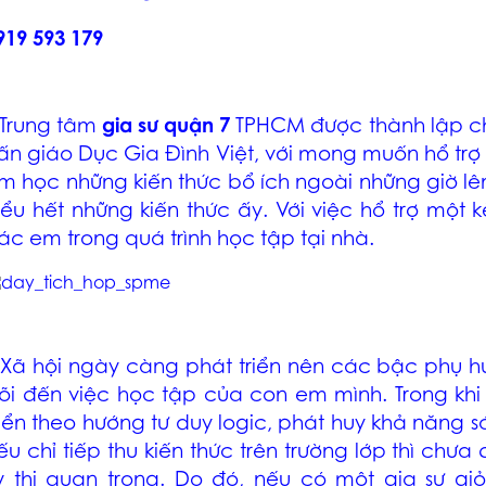
919 593 179
 Trung tâm
gia sư quận 7
TPHCM
được thành lập ch
ấn giáo Dục Gia Đình Việt, với mong muốn hổ tr
m học những kiến thức bổ ích ngoài những giờ lê
iểu hết những kiến thức ấy. Với việc hổ trợ một 
ác em trong quá trình học tập tại nhà.
 Xã hội ngày càng phát triển nên các bậc phụ hu
õi đến việc học tập của con em mình. Trong kh
riển theo hướng tư duy logic, phát huy khả năng 
ếu chỉ tiếp thu kiến thức trên trường lớp thì ch
ỳ thi quan trọng. Do đó, nếu có một gia sư gi