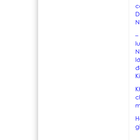
c
D
N
–
l
N
l
đ
K
K
c
m
H
g