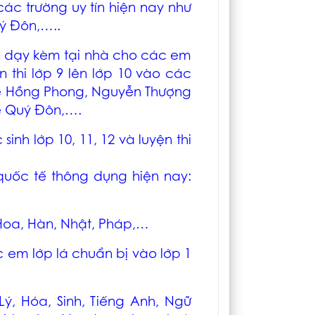
o các trường uy tín hiện nay như
uý Đôn,…..
ận dạy kèm tại nhà cho các em
ện thi lớp 9 lên lớp 10 vào các
 Lê Hồng Phong, Nguyễn Thượng
Lê Quý Đôn,….
nh lớp 10, 11, 12 và luyện thi
quốc tế thông dụng hiện nay:
Hoa, Hàn, Nhật, Pháp,…
 em lớp lá chuẩn bị vào lớp 1
ý, Hóa, Sinh, Tiếng Anh, Ngữ