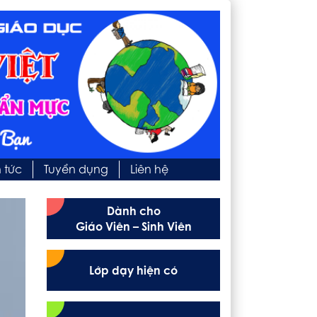
n tức
Tuyển dụng
Liên hệ
Dành cho
Giáo Viên – Sinh Viên
Lớp dạy hiện có