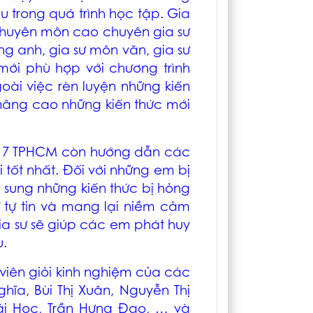
u trong quá trình học tập. Gia
 chuyên môn cao chuyên
gia sư
ếng anh
,
gia sư môn văn
, gia sư
mới phù hợp với chương trình
ài việc rèn luyện những kiến
nâng cao những kiến thức mới
 7 TPHCM
còn hướng dẫn các
 tốt nhất. Đối với những em bị
 sung những kiến thức bị hỏng
 tự tin và mang lại niềm cảm
ia sư sẽ giúp các em phát huy
u.
 viên giỏi kinh nghiệm của các
ghĩa, Bùi Thị Xuân, Nguyễn Thị
hái Học, Trần Hưng Đạo, … và