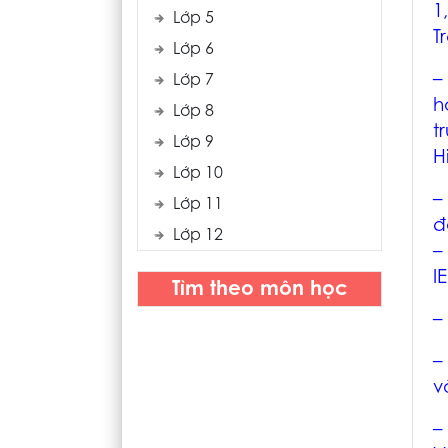
1
Lớp 5
T
Lớp 6
–
Lớp 7
h
Lớp 8
t
Lớp 9
H
Lớp 10
–
Lớp 11
đ
Lớp 12
I
Tìm theo môn học
–
–
v