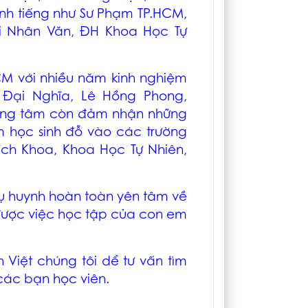
anh tiếng như Sư Phạm TP.HCM,
i Nhân Văn, ĐH Khoa Học Tự
CM
với nhiều năm kinh nghiệm
 Đại Nghĩa, Lê Hồng Phong,
trung tâm còn đảm nhận những
m học sinh đỗ vào các trường
ách Khoa, Khoa Học Tự Nhiên,
 huynh hoàn toàn yên tâm về
 được việc học tập của con em
 Việt chúng tôi dể tư vấn tìm
các bạn học viên.