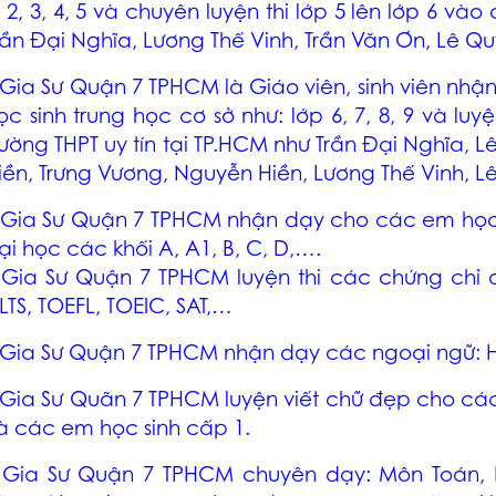
, 2, 3, 4, 5 và chuyên luyện thi lớp 5 lên lớp 6 và
rần Đại Nghĩa, Lương Thế Vinh, Trần Văn Ơn, Lê Q
Gia Sư Quận 7 TPHCM
là Giáo viên, sinh viên nh
ọc sinh trung học cơ sở như: lớp 6, 7, 8, 9 và luy
rường THPT uy tín tại TP.HCM như Trần Đại Nghĩa,
iền, Trưng Vương, Nguyễn Hiền, Lương Thế Vinh, 
Gia Sư Quận 7 TPHCM
nhận dạy cho các em học si
ại học các khối A, A1, B, C, D,….
–
Gia Sư Quận 7 TPHCM
luyện thi các chứng chỉ 
ELTS, TOEFL, TOEIC, SAT,…
Gia Sư Quận 7 TPHCM
nhận dạy các ngoại ngữ: 
Gia Sư Quãn 7 TPHCM
luyện viết chữ đẹp cho các
à các em học sinh cấp 1.
–
Gia Sư Quận 7 TPHCM
chuyên dạy: Môn Toán, L