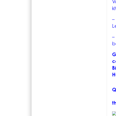
V
k
L
–
b
G
c
B
H
Q
t