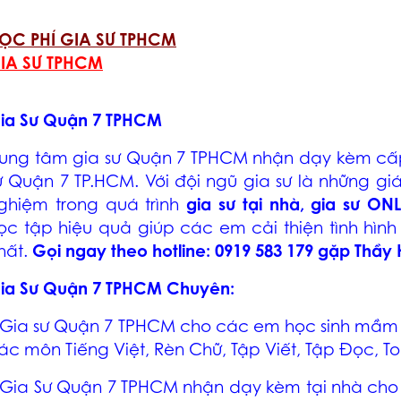
ỌC PHÍ GIA SƯ TPHCM
IA SƯ TPHCM
ia Sư Quận 7 TPHCM
rung tâm
gia sư Quận 7 TPHCM
nhận dạy kèm cấp 
ư Quận 7 TP.HCM
. Với đội ngũ gia sư là những giá
ghiệm trong quá trình
gia sư tại nhà, gia sư ON
ọc tập hiệu quả giúp các em cải thiện tình hình
hất.
Gọi ngay theo hotline: 0919 583 179 gặp Thầy 
ia Sư Quận 7 TPHCM
Chuyên:
Gia sư Quận 7 TPHCM
cho các em học sinh mầm n
ác môn Tiếng Việt, Rèn Chữ, Tập Viết, Tập Đọc, T
Gia Sư Quận 7 TPHCM
nhận dạy kèm tại nhà cho 