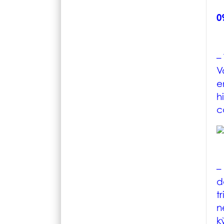
0
–
V
e
h
c
–
d
t
n
k