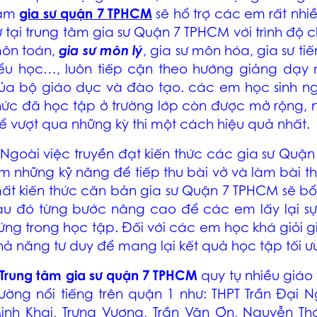
âm
gia sư quận 7 TPHCM
sẽ hổ trợ các em rất nhiề
ư tại trung tâm
gia sư Quận 7 TPHCM
với trình độ
ôn toán
,
gia sư môn lý
,
gia sư môn hóa
,
gia sư ti
iểu học…, luôn tiếp cận theo hướng giảng dạy 
ủa bộ giáo dục và đào tạo. các em học sinh ngo
hức đã học tập ở trường lớp còn được mở rộng, 
ể vượt qua những kỳ thi một cách hiệu quả nhất.
 Ngoài việc truyền đạt kiến thức các
gia sư Quận
m những kỹ năng để tiếp thu bài vở và làm bài thi
ất kiến thức căn bản
gia sư Quận 7 TPHCM
sẽ bổ
au đó từng bước nâng cao để các em lấy lại sự
ứng trong học tập. Đối với các em học khá giỏi g
hả năng tư duy để mang lại kết quả học tập tối ư
Trung tâm
gia sư quận 7 TPHCM
quy tụ nhiều giáo
rường nổi tiếng trên quận 1 như: THPT Trần Đại N
inh Khai, Trưng Vương, Trần Văn Ơn, Nguyễn T