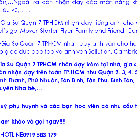
ăn,…Ngoài ra còn nhận dạy các môn năng khiế
hiêu vũ,……
–
Gia Sư Quận 7 TPHCM
nhận dạy tiếng anh cho c
et’s go, Mover, Starter, Flyer, Family and Friend,
Gia Sư Quận 7 TPHCM
nhận dạy anh văn cho học
ộ giáo dục đào tạo và anh văn Sollution, Cambr
ia Sư Quận 7 TPHCM
nhận dạy kèm tại nhà, gia 
òn nhận dạy trên toàn TP.HCM như Quận 2, 3, 4, 5, 6
ình Thạnh, Phú Nhuận, Tân Bình, Tân Phú, Bình Tân
uyện Nhà bè,….
uý phụ huynh và các bạn học viên có nhu cầu 
ham khảo và gọi ngay!!!!
0919 583 179