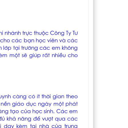
i nhánh trực thuộc Công Ty Tư
ợ cho các bạn học viên và các
n lớp tại trường các em không
kèm một sẽ giúp rất nhiều cho
ynh càng có ít thời gian theo
i nền giáo dục ngày một phát
sáng tạo của học sinh. Các em
ưa đủ khả năng để vượt qua các
ỏi dạy kèm tại nhà của trung