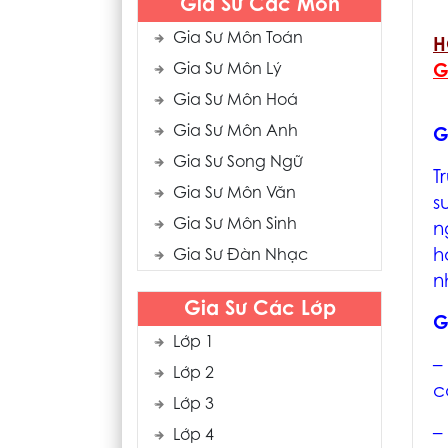
Gia Sư Các Môn
Gia Sư Môn Toán
H
Gia Sư Môn Lý
G
Gia Sư Môn Hoá
Gia Sư Môn Anh
G
Gia Sư Song Ngữ
T
Gia Sư Môn Văn
s
Gia Sư Môn Sinh
n
h
Gia Sư Đàn Nhạc
n
Gia Sư Các Lớp
G
Lớp 1
–
Lớp 2
c
Lớp 3
–
Lớp 4