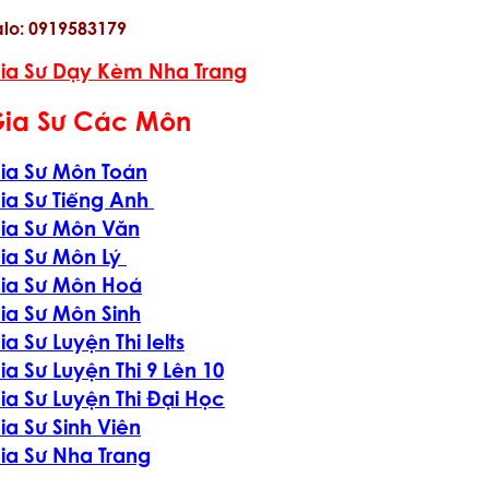
alo: 0919583179
ia Sư Dạy Kèm Nha Trang
ia Sư Các Môn
ia Sư Môn Toán
ia Sư Tiếng Anh
ia Sư Môn Văn
ia Sư Môn Lý
ia Sư Môn Hoá
ia Sư Môn Sinh
ia Sư Luyện Thi Ielts
ia Sư Luyện Thi 9 Lên 10
ia Sư Luyện Thi Đại Học
ia Sư Sinh Viên
ia Sư Nha Trang