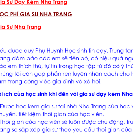
ia Sư Dạy Kèm Nha Trang
ỌC PHÍ GIA SƯ NHA TRANG
ia Sư Nha Trang
ếu được quý Phụ Huynh Học sinh tin cậy, Trung t
rang
đảm bảo các em sẽ tiến bộ, có hiệu quả ng
ác em thích thú, tự tin trong học tập từ đó có ý t
húng tôi còn góp phần rèn luyện nhân cách cho h
âm trong công việc gia đình và xã hôi.
ợi ích của học sinh khi đến với
gia sư dạy kèm Nha
 Được học
kèm gia sư tại nhà Nha Trang
của học v
huyển, tiết kiệm thời gian của học viên.
 Thời gian của học viên sẽ luôn được chủ động, t
rang
sẽ sắp xếp gia sư theo yêu cầu thời gian của