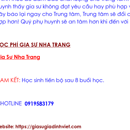
uynh thấy gia sư không đạt yêu cầu hay phù hợp vớ
ãy báo lại ngay cho Trung tâm, Trung tâm sẽ đổi
ợp hơn! Quý phụ huynh sẽ an tâm hơn khi đến với
ỌC PHÍ GIA SƯ NHA TRANG
ia Sư Nha Trang
AM KẾT:
Học sinh tiến bộ sau 8 buổi học.
0919583179
ebsite: https://giasugiadinhviet.com