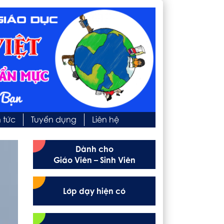
n tức
Tuyển dụng
Liên hệ
Dành cho
Giáo Viên – Sinh Viên
Lớp dạy hiện có