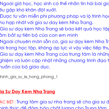
 Ngoài giờ học, học sinh có thể nhắn tin hỏi bài
gi
ếu gặp khó khăn đột xuất.
 Được tư vấn miễn phí phương pháp và lộ trình h
hù hợp nhất với
gia sư day kèm Nha Trang
.
Gia sư dạy kèm Nha Trang
sẽ báo kết quả học tậ
ắm bắt sự tiến bộ của con em mình
 Ngoài chuyên môn sẵn có,
gia sư dạy kèm Nha T
ươi trong học tập, không áp lực vì vậy việc tiếp thu
Gia sư dạy kèm Nha Trang
của trung tâm là những
ghiệm và luôn cập nhật những chương trình đạo t
huẩn của bộ giáo dục.
ia Sư Dạy Kèm Nha Trang
Trung tâm
gia sư nha trang
sẽ cho gia sư đ
ẶC BIỆT :
hính thức để đảm bảo chất lượng cho Trung tâm. 