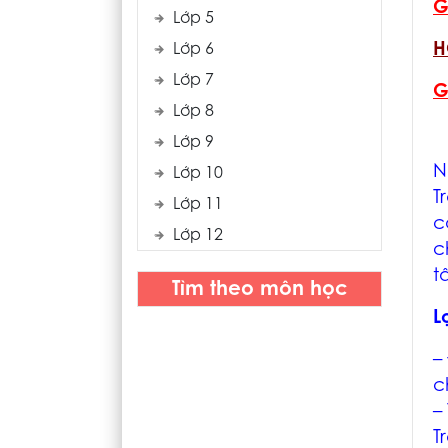
G
Lớp 5
H
Lớp 6
Lớp 7
G
Lớp 8
Lớp 9
N
Lớp 10
T
Lớp 11
c
Lớp 12
c
t
Tìm theo môn học
L
–
c
–
T