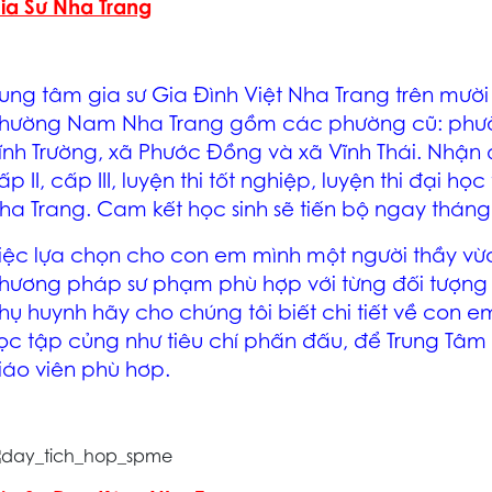
ia Sư Nha Trang
rung tâm
gia sư Gia Đình Việt Nha Trang
trên mười
hường Nam Nha Trang
gồm các phường cũ: phườ
ĩnh Trường, xã Phước Đồng và xã Vĩnh Thái.
N
hận 
ấp II, cấp III, luyện thi tốt nghiệp, luyện thi đại h
ha Trang. Cam kết học sinh sẽ tiến bộ ngay tháng
iệc lựa chọn cho con em mình một người thầy vừ
hương pháp sư phạm phù hợp với từng đối tượng h
hụ huynh hãy cho chúng tôi biết chi tiết về con 
ọc tập củng như tiêu chí phấn đấu
, để Trung Tâm
iáo viên phù hơp.