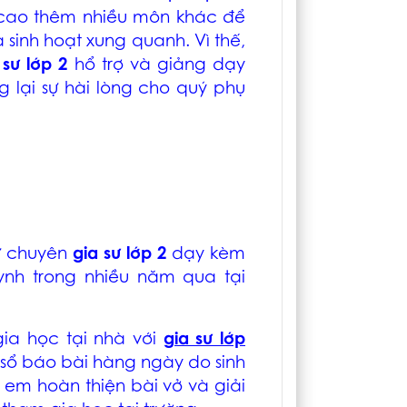
g cao thêm nhiều môn khác để
 và sinh hoạt xung quanh. Vì thế,
 sư lớp 2
hổ trợ và giảng dạy
 lại sự hài lòng cho quý phụ
sư chuyên
gia sư lớp 2
dạy kèm
uynh trong nhiều năm qua tại
ia học tại nhà với
gia sư lớp
sổ báo bài hàng ngày do sinh
em hoàn thiện bài vở và giải