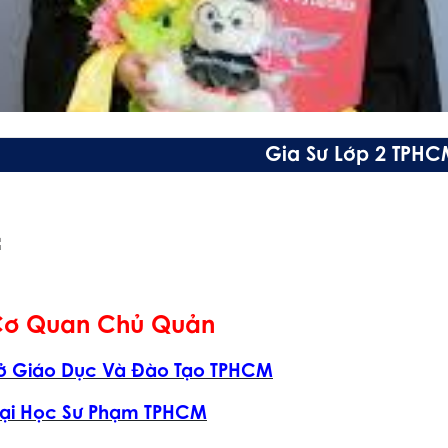
Gia Sư Lớp 2 TPHC
ơ Quan Chủ Quản
ở Giáo Dục Và Đào Tạo TPHCM
ại Học Sư Phạm TPHCM