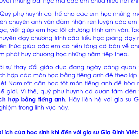
uyết những bài học mà các em chưa hiểu hết khi 
 Quý phụ huynh có thể cho các em học những mô
iên chuyên anh văn đảm nhận rèn luyện các em h
ọc, viết giúp em học tốt chương trình anh văn. Toá
huyên dạy chương trình cấp tiểu học giảng dạ
iến thức giúp các em có nền tảng cơ bản về chư
m phát huy chương học những năm tiếp theo.
ới sự thay đổi giáo dục đang ngày càng quan
ích hợp các môn học bằng tiếng anh để theo kịp v
iệt Nam rất cần học tốt môn tiếng anh để hòa
hế giới. Vì thế, quý phụ huynh có quan tâm đến
ích hợp bằng tiếng anh
. Hãy liên hệ với gia sư G
ghiệm trong lĩnh vực này.
ợi ích của học sinh khi đến với gia sư Gia Đình Việt: