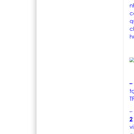
n
c
q
c
h
–
t
T
–
2
v