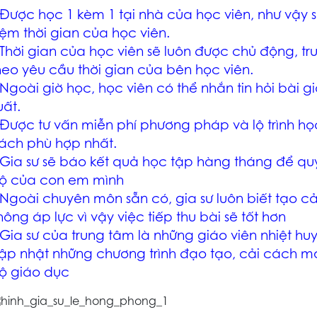
 Được học 1 kèm 1 tại nhà của học viên, như vậy s
iệm thời gian của học viên.
 Thời gian của học viên sẽ luôn được chủ động, tr
heo yêu cầu thời gian của bên học viên.
 Ngoài giờ học, học viên có thể nhắn tin hỏi bài 
uất.
 Được tư vấn miễn phí phương pháp và lộ trình h
ách phù hợp nhất.
 Gia sư sẽ báo kết quả học tập hàng tháng để qu
ộ của con em mình
 Ngoài chuyên môn sẵn có, gia sư luôn biết tạo cả
hông áp lực vì vậy việc tiếp thu bài sẽ tốt hơn
 Gia sư của trung tâm là những giáo viên nhiệt hu
ập nhật những chương trình đạo tạo, cải cách mớ
ộ giáo dục