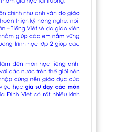
tham gia học tại trường.
n chính như anh văn do giáo
oàn thiện kỹ năng nghe, nói,
n – Tiếng Việt sẽ do giáo viên
y nhằm giúp các em nắm vững
ơng trình học lớp 2 giúp các
 tâm đến môn học tiếng anh,
ới các nước trên thế giới nên
 nhập cùng nền giáo dục của
 việc học
gia sư dạy các môn
ia Đình Việt có rất nhiều kinh