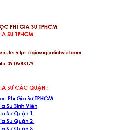
ỌC PHÍ GIA SƯ TPHCM
IA SƯ TPHCM
ebsite: https://giasugiadinhviet.com
alo: 0919583179
IA SƯ CÁC QUẬN :
ọc Phí Gia Sư TPHCM
ia Sư Sinh Viên
ia Sư Quận 1
ia Sư Quận 2
ia Sư Quận 3