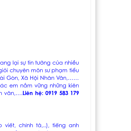
ang lại sự tin tưởng của nhiều
 giỏi chuyên môn sư phạm tiểu
 Sài Gòn, Xã Hội Nhân Văn,……
các em nắm vững những kiên
nh văn,….
Liên hệ: 0919 583 179
viết, chính tả,..), tiếng anh