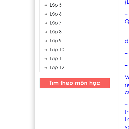
(
Lớp 5
–
Lớp 6
Q
Lớp 7
Lớp 8
–
Lớp 9
d
Lớp 10
–
Lớp 11
–
Lớp 12
V
Tìm theo môn học
n
c
–
t
L
v