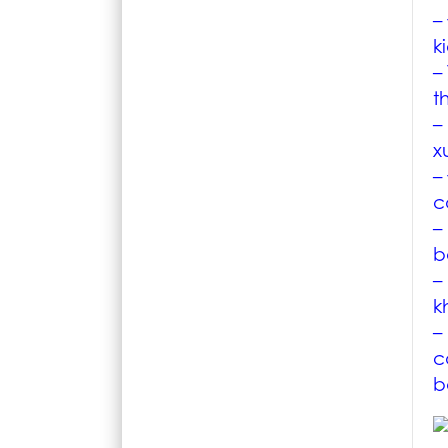
–
k
–
t
–
x
–
c
–
b
–
k
–
c
b