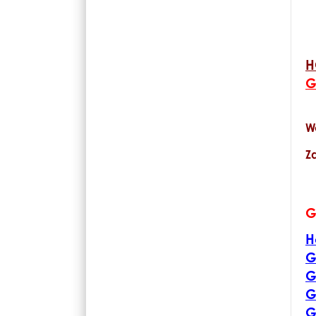
H
G
W
Z
G
H
G
G
G
G