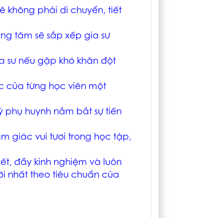
ẽ không phải di chuyển, tiết
ung tâm sẽ sắp xếp gia sư
gia sư nếu gặp khó khăn đột
ọc của từng học viên một
ý phụ huynh nắm bắt sự tiến
m giác vui tươi trong học tập,
yết, đầy kinh nghiệm và luôn
i nhất theo tiêu chuẩn của