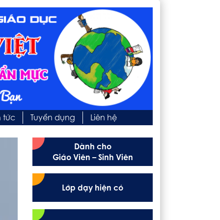
n tức
Tuyển dụng
Liên hệ
Dành cho
Giáo Viên – Sinh Viên
Lớp dạy hiện có