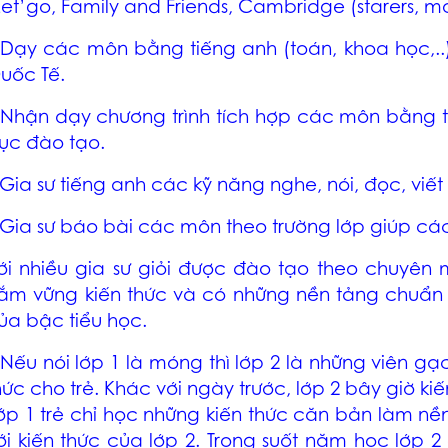
Let’go, Family and Friends, Cambridge (starers, mov
 Dạy các môn bằng tiếng anh (toán, khoa học,..
uốc Tế.
 Nhận dạy chương trình tích hợp các môn bằng 
ục đào tạo.
 Gia sư tiếng anh các kỹ năng nghe, nói, đọc, viết
 Gia sư báo bài các môn theo trường lớp giúp các
ới nhiều gia sư giỏi được đào tạo theo chuyên
ắm vững kiến thức và có những nền tảng chuẩn 
ủa bậc tiểu học.
 Nếu nói lớp 1 là móng thì lớp 2 là những viên g
hức cho trẻ. Khác với ngày trước, lớp 2 bây giờ kiê
ớp 1 trẻ chỉ học những kiến thức căn bản làm nề
ới kiến thức của lớp 2. Trong suốt năm học lớp 2