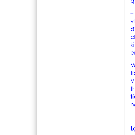
q
–
v
đ
c
k
e
V
t
V
t
t
n
L