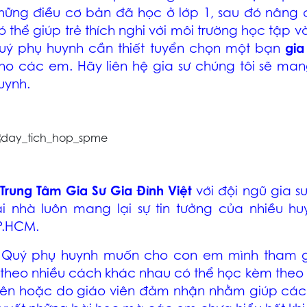
hững điều cơ bản đã học ở lớp 1, sau đó nân
ó thể giúp trẻ thích nghi với môi trường học tập
uý phụ huynh cần thiết tuyển chọn một bạn
gia
ho các em. Hãy liên hệ gia sư chúng tôi sẽ mang
uynh.
 Trung Tâm Gia Sư Gia Đình Việt
với đội ngũ gia 
ại nhà luôn mang lại sự tin tưởng của nhiều h
P.HCM.
 Quý phụ huynh muốn cho con em mình tham g
theo nhiều cách khác nhau có thể học kèm theo 
iên hoặc do giáo viên đảm nhận nhằm giúp các 