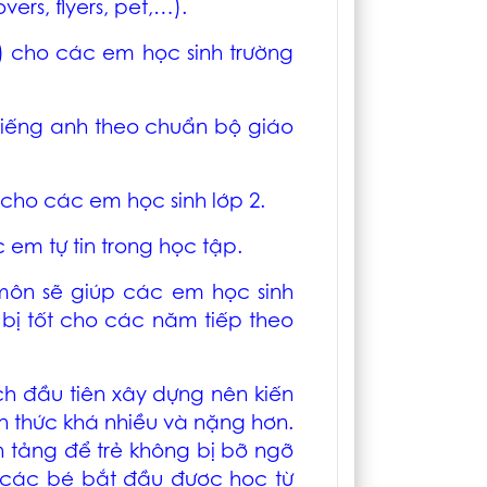
ers, flyers, pet,…).
) cho các em học sinh trường
tiếng anh theo chuẩn bộ giáo
 cho các em học sinh lớp 2.
 em tự tin trong học tập.
 môn sẽ giúp các em học sinh
bị tốt cho các năm tiếp theo
ạch đầu tiên xây dựng nên kiến
́n thức khá nhiều và nặng hơn.
n tảng để trẻ không bị bỡ ngỡ
 các bé bắt đầu được học từ