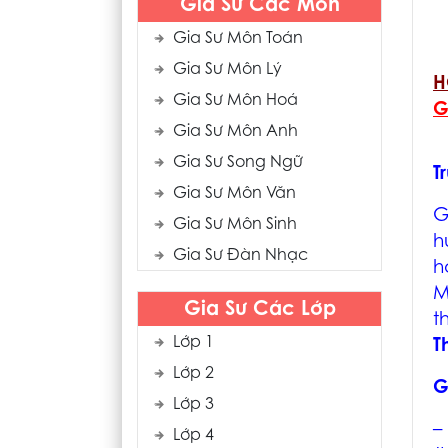
Gia Sư Các Môn
Gia Sư Môn Toán
Gia Sư Môn Lý
H
Gia Sư Môn Hoá
G
Gia Sư Môn Anh
Gia Sư Song Ngữ
T
Gia Sư Môn Văn
G
Gia Sư Môn Sinh
h
Gia Sư Đàn Nhạc
h
M
Gia Sư Các Lớp
t
Lớp 1
T
Lớp 2
G
Lớp 3
–
Lớp 4