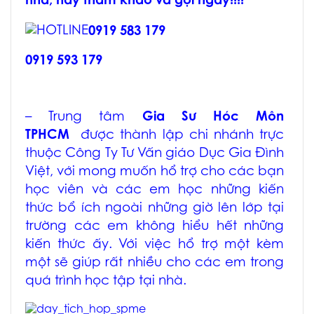
nhà, hãy tham khảo và gọi ngay!!!!
0919 583 179
0919 593 179
– Trung tâm
Gia Sư Hóc Môn
TPHCM
được thành lập chi nhánh trực
thuộc Công Ty Tư Vấn giáo Dục Gia Đình
Việt, với mong muốn hổ trợ cho các bạn
học viên và các em học những kiến
thức bổ ích ngoài những giờ lên lớp tại
trường các em không hiểu hết những
kiến thức ấy. Với việc hổ trợ một kèm
một sẽ giúp rất nhiều cho các em trong
quá trình học tập tại nhà.