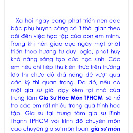
– Xã hội ngày càng phát triển nên các
bậc phụ huynh càng có ít thời gian theo
dõi đến việc học tập của con em mình.
Trong khi nền giáo dục ngày một phát
triển theo hướng tư duy logic, phát huy
khả năng sáng tạo của học sinh. Các
em nếu chỉ tiếp thu kiến thức trên trường
lớp thì chưa đủ khả năng để vượt qua
các kỳ thi quan trọng. Do đó, nếu có
một gia sư giỏi dạy kèm tại nhà của
trung tâm
Gia Sư Hóc Môn TPHCM
sẽ hổ
trợ các em rất nhiều trong quá trình học
tập. Gia sư tại trung tâm
gia sư Bình
Thạnh TPHCM
với trình độ chuyên môn
cao chuyên
gia sư môn toán
,
gia sư môn