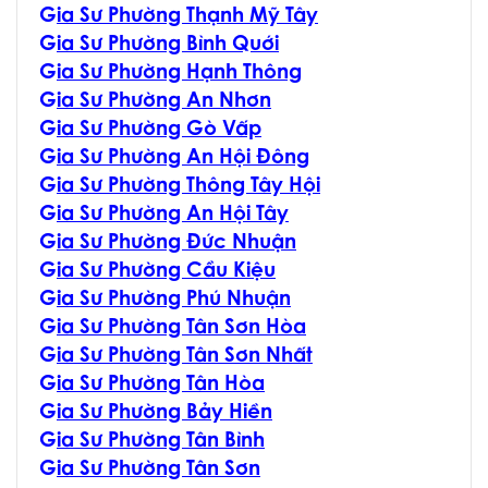
G
ia Sư Phường Thạnh Mỹ Tây
G
ia Sư Phường Bình Quới
G
ia Sư Phường Hạnh Thông
G
ia Sư Phường An Nhơn
G
ia Sư Phường Gò Vấp
G
ia Sư Phường An Hội Đông
G
ia Sư Phường Thông Tây Hội
G
ia Sư Phường An Hội Tây
G
ia Sư Phường Đức Nhuận
G
ia Sư Phường Cầu Kiệu
G
ia Sư Phường Phú Nhuận
G
ia Sư Phường Tân Sơn Hòa
G
ia Sư Phường Tân Sơn Nhất
G
ia Sư Phường Tân Hòa
G
ia Sư Phường Bảy Hiền
G
ia Sư Phường Tân Bình
G
ia Sư Phường Tân Sơn