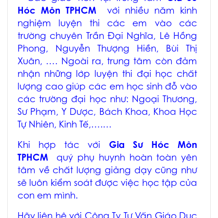
Hóc Môn TPHCM
với nhiều năm kinh
nghiệm luyện thi các em vào các
trường chuyên Trần Đại Nghĩa, Lê Hồng
Phong, Nguyễn Thượng Hiền, Bùi Thị
Xuân, …. Ngoài ra, trung tâm còn đảm
nhận những lớp luyện thi đại học chất
lượng cao giúp các em học sinh đỗ vào
các trường đại học như: Ngoại Thương,
Sư Phạm, Y Dược, Bách Khoa, Khoa Học
Tự Nhiên, Kinh Tế,….…
Khi hợp tác với
Gia Sư Hóc Môn
TPHCM
quý phụ huynh hoàn toàn yên
tâm về chất lượng giảng dạy cũng như
sẽ luôn kiểm soát được việc học tập của
con em mình.
Hãy liên hệ với Công Ty Tư Vấn Giáo Dục