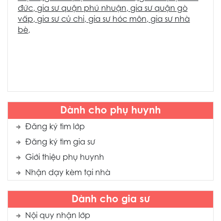
đức
,
gia sư quận phú nhuận
,
gia sư quận gò
vấp
,
gia sư củ chi
,
gia sư hóc môn
,
gia sư nhà
bè
,
Dành cho phụ huynh
Đăng ký tìm lớp
Đăng ký tìm gia sư
Giới thiệu phụ huynh
Nhận dạy kèm tại nhà
Dành cho gia sư
Nội quy nhận lớp