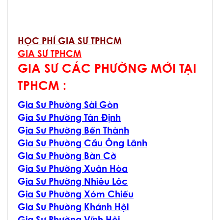
HỌC PHÍ GIA SƯ TPHCM
GIA SƯ TPHCM
GIA SƯ CÁC PHƯỜNG MỚI TẠI
TPHCM :
G
ia Sư Phường Sài Gòn
G
ia Sư Phường Tân Định
G
ia Sư Phường Bến Thành
G
ia Sư Phường Cầu Ông Lãnh
G
ia Sư Phường Bàn Cờ
G
ia Sư Phường Xuân Hòa
G
ia Sư Phường Nhiêu Lôc
G
ia Sư Phường Xóm Chiếu
G
ia Sư Phường Khánh Hội