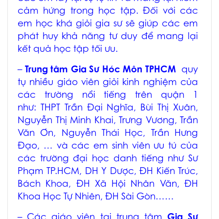
cảm hứng trong học tập. Đối với các
em học khá giỏi gia sư sẽ giúp các em
phát huy khả năng tư duy để mang lại
kết quả học tập tối ưu.
–
Trung tâm
Gia Sư Hóc Môn TPHCM
quy
tụ nhiều giáo viên giỏi kinh nghiệm của
các trường nổi tiếng trên quận 1
như: THPT Trần Đại Nghĩa, Bùi Thị Xuân,
Nguyễn Thị Minh Khai, Trưng Vương, Trần
Văn Ơn, Nguyễn Thái Học, Trần Hưng
Đạo, … và các em sinh viên ưu tú của
các trường đại học danh tiếng như Sư
Phạm TP.HCM, DH Y Dược, ĐH Kiến Trúc,
Bách Khoa, ĐH Xã Hội Nhân Văn, ĐH
Khoa Học Tự Nhiên, ĐH Sài Gòn……
– Các giáo viên tại
trung tâm
Gia Sư