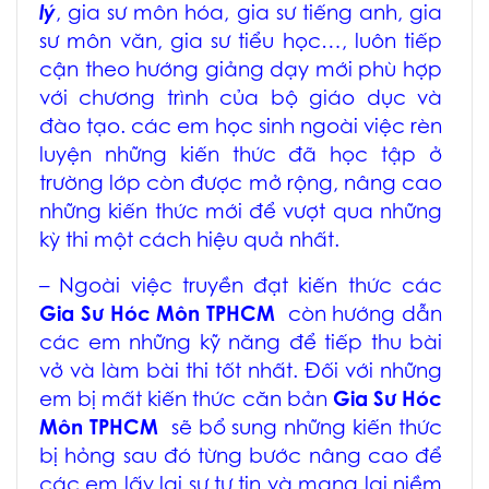
lý
,
gia sư môn hóa
,
gia sư tiếng anh
,
gia
sư môn văn
, gia sư tiểu học…, luôn tiếp
cận theo hướng giảng dạy mới phù hợp
với chương trình của bộ giáo dục và
đào tạo. các em học sinh ngoài việc rèn
luyện những kiến thức đã học tập ở
trường lớp còn được mở rộng, nâng cao
những kiến thức mới để vượt qua những
kỳ thi một cách hiệu quả nhất.
– Ngoài việc truyền đạt kiến thức các
Gia Sư Hóc Môn TPHCM
còn hướng dẫn
các em những kỹ năng để tiếp thu bài
vở và làm bài thi tốt nhất. Đối với những
em bị mất kiến thức căn bản
Gia Sư Hóc
Môn TPHCM
sẽ bổ sung những kiến thức
bị hỏng sau đó từng bước nâng cao để
các em lấy lại sự tự tin và mang lại niềm