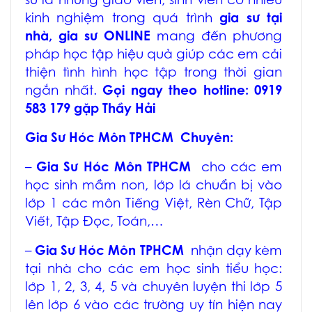
sư là những giáo viên, sinh viên có nhiều
kinh nghiệm trong quá trình
gia sư tại
nhà, gia sư ONLINE
mang đến phương
pháp học tập hiệu quả giúp các em cải
thiện tình hình học tập trong thời gian
ngắn nhất.
Gọi ngay theo hotline: 0919
583 179 gặp Thầy Hải
Gia Sư Hóc Môn TPHCM
Chuyên:
–
Gia Sư Hóc Môn TPHCM
cho các em
học sinh mầm non, lớp lá chuẩn bị vào
lớp 1 các môn Tiếng Việt, Rèn Chữ, Tập
Viết, Tập Đọc, Toán,…
–
Gia Sư Hóc Môn TPHCM
nhận dạy kèm
tại nhà cho các em học sinh tiểu học:
lớp 1, 2, 3, 4, 5 và chuyên luyện thi lớp 5
lên lớp 6 vào các trường uy tín hiện nay