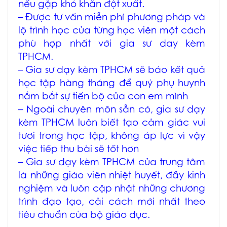
nếu gặp khó khăn đột xuất.
– Được tư vấn miễn phí phương pháp và
lộ trình học của từng học viên một cách
phù hợp nhất với
gia sư day kèm
TPHCM
.
–
Gia sư dạy kèm TPHCM
sẽ báo kết quả
học tập hàng tháng để quý phụ huynh
nắm bắt sự tiến bộ của con em mình
– Ngoài chuyên môn sẵn có,
gia sư dạy
kèm TPHCM
luôn biết tạo cảm giác vui
tươi trong học tập, không áp lực vì vậy
việc tiếp thu bài sẽ tốt hơn
–
Gia sư dạy kèm TPHCM
của trung tâm
là những giáo viên nhiệt huyết, đầy kinh
nghiệm và luôn cập nhật những chương
trình đạo tạo, cải cách mới nhất theo
tiêu chuẩn của bộ giáo dục.