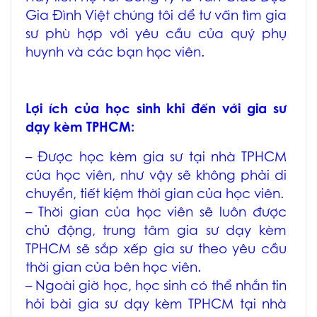
Gia Đình Việt chúng tôi dể tư vấn tìm gia
sư phù hợp với yêu cầu của quý phụ
huynh và các bạn học viên.
Lợi ích của học sinh khi đến với
gia sư
dạy kèm TPHCM
:
– Được học
kèm gia sư tại nhà TPHCM
của học viên, như vậy sẽ không phải di
chuyển, tiết kiệm thời gian của học viên.
– Thời gian của học viên sẽ luôn được
chủ động, trung tâm
gia sư dạy kèm
TPHCM
sẽ sắp xếp gia sư theo yêu cầu
thời gian của bên học viên.
– Ngoài giờ học, học sinh có thể nhắn tin
hỏi bài
gia sư dạy kèm TPHCM tại nhà