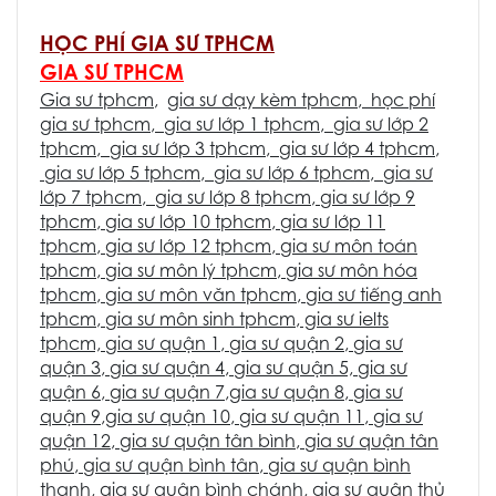
HỌC PHÍ GIA SƯ TPHCM
GIA SƯ TPHCM
Gia sư tphcm
,
gia sư dạy kèm tphcm
,
học phí
gia sư tphcm
,
gia sư lớp 1 tphcm
,
gia sư lớp 2
tphcm
,
gia sư lớp 3 tphcm
,
gia sư lớp 4 tphcm
,
gia sư lớp 5 tphcm
,
gia sư lớp 6 tphcm
,
gia sư
lớp 7 tphcm
,
gia sư lớp 8 tphcm
,
gia sư lớp 9
tphcm
,
gia sư lớp 10 tphcm
,
gia sư lớp 11
tphcm
,
gia sư lớp 12 tphcm
,
gia sư môn toán
tphcm
,
gia sư môn lý tphcm
,
gia sư môn hóa
tphcm
,
gia sư môn văn tphcm
,
gia sư tiếng anh
tphcm
,
gia sư môn sinh tphcm
, gia sư ielts
tphcm,
gia sư quận 1
,
gia sư quận 2
,
gia sư
quận 3
,
gia sư quận 4
,
gia sư quận 5,
gia sư
quận 6
,
gia sư quận 7
,
gia sư quận 8
,
gia sư
quận 9
,
gia sư quận 10
,
gia sư quận 11
,
gia sư
quận 12
,
gia sư quận tân bình
,
gia sư quận tân
phú
,
gia sư quận bình tân
,
gia sư quận bình
thạnh
,
gia sư quận bình chánh
,
gia sư quận thủ