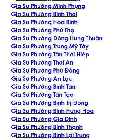
G
ia Sư Phường Minh Phụng
G
ia Sư Phường Bình Thới
G
ia Sư Phường Hòa Bình
G
ia Sư Phường Phú Thọ
G
ia Sư Phường Đông Hưng Thuận
G
ia Sư Phường Trung Mỹ Tây
G
ia Sư Phường Tân Thới Hiêp
G
ia Sư Phường Thới An
G
ia Sư Phường Phú Đông
G
ia Sư Phường An Lạc
G
ia Sư Phường Bình Tân
G
ia Sư Phường Tân Tạo
G
ia Sư Phường Bình Trị Đông
G
ia Sư Phường Bình Hưng Hòa
G
ia Sư Phường Gia Định
G
ia Sư Phường Bình Thạnh
G
ia Sư Phường Bình Lợi Trung