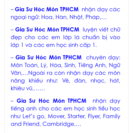
–
Gia Sư Hóc Môn TPHCM
nhận dạy các
ngoại ngữ: Hoa, Hàn, Nhật, Pháp,…
–
Gia Sư Hóc Môn TPHCM
luyện viết chữ
đẹp cho các em lớp lá chuẩn bị vào
lớp 1 và các em học sinh cấp 1.
–
Gia Sư Hóc Môn TPHCM
chuyên dạy:
Môn Toán, Lý, Hóa, Sinh, Tiếng Anh, Ngữ
Văn,…Ngoài ra còn nhận dạy các môn
năng khiếu như: Vẽ, đàn, nhạc, hát,
khiêu vũ,……
–
Gia Sư Hóc Môn TPHCM
nhận dạy
tiếng anh cho các em học sinh tiểu học
như Let’s go, Mover, Starter, Flyer, Family
and Friend, Cambridge,…