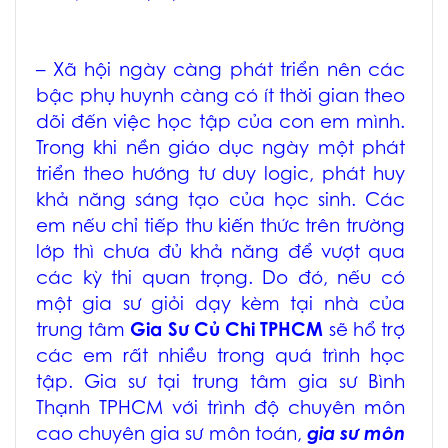
– Xã hội ngày càng phát triển nên các
bậc phụ huynh càng có ít thời gian theo
dõi đến việc học tập của con em mình.
Trong khi nền giáo dục ngày một phát
triển theo hướng tư duy logic, phát huy
khả năng sáng tạo của học sinh. Các
em nếu chỉ tiếp thu kiến thức trên trường
lớp thì chưa đủ khả năng để vượt qua
các kỳ thi quan trọng. Do đó, nếu có
một gia sư giỏi dạy kèm tại nhà của
trung tâm
Gia Sư Củ Chi TPHCM
sẽ hổ trợ
các em rất nhiều trong quá trình học
tập. Gia sư tại trung tâm
gia sư Bình
Thạnh TPHCM
với trình độ chuyên môn
cao chuyên
gia sư môn toán
,
gia sư môn