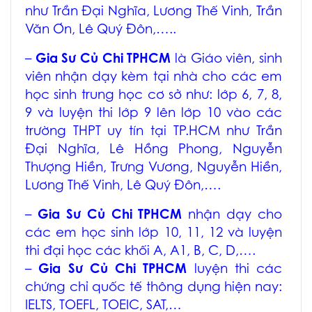
như Trần Đại Nghĩa, Lương Thế Vinh, Trần
Văn Ơn, Lê Quý Đôn,…..
–
Gia Sư Củ Chi TPHCM
là Giáo viên, sinh
viên nhận dạy kèm tại nhà cho các em
học sinh trung học cơ sở như: lớp 6, 7, 8,
9 và luyện thi lớp 9 lên lớp 10 vào các
trường THPT uy tín tại TP.HCM như Trần
Đại Nghĩa, Lê Hồng Phong, Nguyễn
Thượng Hiền, Trưng Vương, Nguyễn Hiền,
Lương Thế Vinh, Lê Quý Đôn,….
–
Gia Sư Củ Chi TPHCM
nhận dạy cho
các em học sinh lớp 10, 11, 12 và luyện
thi đại học các khối A, A1, B, C, D,….
–
Gia Sư Củ Chi TPHCM
luyện thi các
chứng chỉ quốc tế thông dụng hiện nay:
IELTS, TOEFL, TOEIC, SAT,…