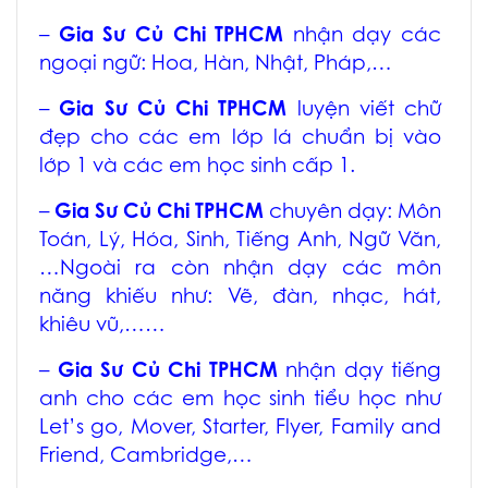
–
Gia Sư Củ Chi TPHCM
nhận dạy các
ngoại ngữ: Hoa, Hàn, Nhật, Pháp,…
–
Gia Sư Củ Chi TPHCM
luyện viết chữ
đẹp cho các em lớp lá chuẩn bị vào
lớp 1 và các em học sinh cấp 1.
–
Gia Sư Củ Chi TPHCM
chuyên dạy: Môn
Toán, Lý, Hóa, Sinh, Tiếng Anh, Ngữ Văn,
…Ngoài ra còn nhận dạy các môn
năng khiếu như: Vẽ, đàn, nhạc, hát,
khiêu vũ,……
–
Gia Sư Củ Chi TPHCM
nhận dạy tiếng
anh cho các em học sinh tiểu học như
Let’s go, Mover, Starter, Flyer, Family and
Friend, Cambridge,…