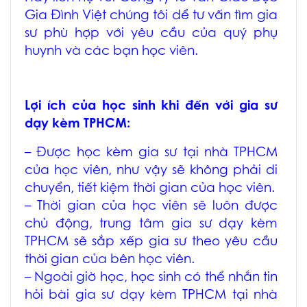
Gia Đình Việt chúng tôi dể tư vấn tìm gia
sư phù hợp với yêu cầu của quý phụ
huynh và các bạn học viên.
Lợi ích của học sinh khi đến với
gia sư
dạy kèm TPHCM
:
– Được học
kèm gia sư tại nhà TPHCM
của học viên, như vậy sẽ không phải di
chuyển, tiết kiệm thời gian của học viên.
– Thời gian của học viên sẽ luôn được
chủ động, trung tâm
gia sư dạy kèm
TPHCM
sẽ sắp xếp gia sư theo yêu cầu
thời gian của bên học viên.
– Ngoài giờ học, học sinh có thể nhắn tin
hỏi bài
gia sư dạy kèm TPHCM tại nhà