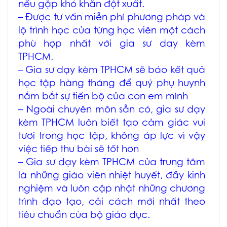
nếu gặp khó khăn đột xuất.
– Được tư vấn miễn phí phương pháp và
lộ trình học của từng học viên một cách
phù hợp nhất với
gia sư day kèm
TPHCM
.
–
Gia sư dạy kèm TPHCM
sẽ báo kết quả
học tập hàng tháng để quý phụ huynh
nắm bắt sự tiến bộ của con em mình
– Ngoài chuyên môn sẵn có,
gia sư dạy
kèm TPHCM
luôn biết tạo cảm giác vui
tươi trong học tập, không áp lực vì vậy
việc tiếp thu bài sẽ tốt hơn
–
Gia sư dạy kèm TPHCM
của trung tâm
là những giáo viên nhiệt huyết, đầy kinh
nghiệm và luôn cập nhật những chương
trình đạo tạo, cải cách mới nhất theo
tiêu chuẩn của bộ giáo dục.