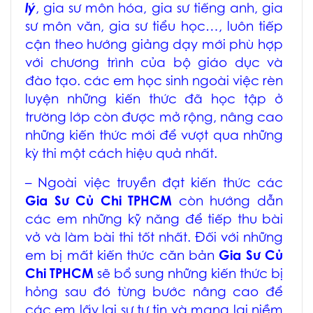
lý
,
gia sư môn hóa
,
gia sư tiếng anh
,
gia
sư môn văn
, gia sư tiểu học…, luôn tiếp
cận theo hướng giảng dạy mới phù hợp
với chương trình của bộ giáo dục và
đào tạo. các em học sinh ngoài việc rèn
luyện những kiến thức đã học tập ở
trường lớp còn được mở rộng, nâng cao
những kiến thức mới để vượt qua những
kỳ thi một cách hiệu quả nhất.
– Ngoài việc truyền đạt kiến thức các
Gia Sư Củ Chi TPHCM
còn hướng dẫn
các em những kỹ năng để tiếp thu bài
vở và làm bài thi tốt nhất. Đối với những
em bị mất kiến thức căn bản
Gia Sư Củ
Chi TPHCM
sẽ bổ sung những kiến thức bị
hỏng sau đó từng bước nâng cao để
các em lấy lại sự tự tin và mang lại niềm