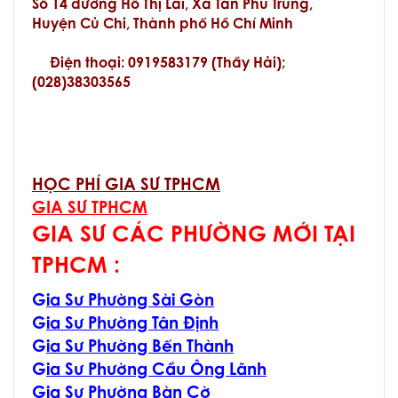
Số 14 đường Hồ Thị Lai, Xã Tân Phú Trung,
Huyện Củ Chi, Thành phố Hồ Chí Minh
Điện thoại: 0919583179 (Thầy Hải);
(028)38303565
HỌC PHÍ GIA SƯ TPHCM
GIA SƯ TPHCM
GIA SƯ CÁC PHƯỜNG MỚI TẠI
TPHCM :
G
ia Sư Phường Sài Gòn
G
ia Sư Phường Tân Định
G
ia Sư Phường Bến Thành
G
ia Sư Phường Cầu Ông Lãnh
G
ia Sư Phường Bàn Cờ