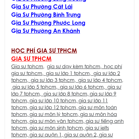
G
ia Sư Phường Cát Lái
G
ia Sư Phường Bình Trưng
G
ia Sư Phường Phước Long
G
ia Sư Phường An Khánh
HỌC PHÍ GIA SƯ TPHCM
GIA SƯ TPHCM
Gia sư tphcm
,
gia sư dạy kèm tphcm
,
học phí
gia sư tphcm
,
gia sư lớp 1 tphcm
,
gia sư lớp 2
tphcm
,
gia sư lớp 3 tphcm
,
gia sư lớp 4 tphcm
,
gia sư lớp 5 tphcm
,
gia sư lớp 6 tphcm
,
gia sư
lớp 7 tphcm
,
gia sư lớp 8 tphcm
,
gia sư lớp 9
tphcm
,
gia sư lớp 10 tphcm
,
gia sư lớp 11
tphcm
,
gia sư lớp 12 tphcm
,
gia sư môn toán
tphcm
,
gia sư môn lý tphcm
,
gia sư môn hóa
tphcm
,
gia sư môn văn tphcm
,
gia sư tiếng anh
tphcm
,
gia sư môn sinh tphcm
, gia sư ielts
tphcm,
gia sư quận 1
,
gia sư quận 2
,
gia sư