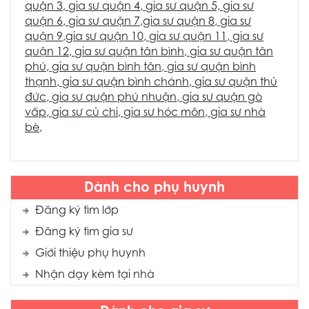
quận 3
,
gia sư quận 4
,
gia sư quận 5,
gia sư
quận 6
,
gia sư quận 7
,
gia sư quận 8
,
gia sư
quận 9
,
gia sư quận 10
,
gia sư quận 11
,
gia sư
quận 12
,
gia sư quận tân bình
,
gia sư quận tân
phú
,
gia sư quận bình tân
,
gia sư quận bình
thạnh
,
gia sư quận bình chánh
,
gia sư quận thủ
đức
,
gia sư quận phú nhuận
,
gia sư quận gò
vấp
,
gia sư củ chi
,
gia sư hóc môn
,
gia sư nhà
bè
,
Dành cho phụ huynh
Đăng ký tìm lớp
Đăng ký tìm gia sư
Giới thiệu phụ huynh
Nhận dạy kèm tại nhà