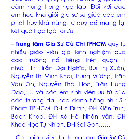
cảm hứng trong học tập. Đối với các
em học khá giỏi gia sư sẽ giúp các em
phát huy khả năng tư duy để mang lại
kết quả học tập tối ưu.
–
Trung tâm
Gia Sư Củ Chi TPHCM
quy tụ
nhiều giáo viên giỏi kinh nghiệm của
các trường nổi tiếng trên quận 1
như: THPT Trần Đại Nghĩa, Bùi Thị Xuân,
Nguyễn Thị Minh Khai, Trưng Vương, Trần
Văn Ơn, Nguyễn Thái Học, Trần Hưng
Đạo, … và các em sinh viên ưu tú của
các trường đại học danh tiếng như Sư
Phạm TP.HCM, DH Y Dược, ĐH Kiến Trúc,
Bách Khoa, ĐH Xã Hội Nhân Văn, ĐH
Khoa Học Tự Nhiên, ĐH Sài Gòn……
– Các giáo viên tại
trung tâm
Gia Sư Củ