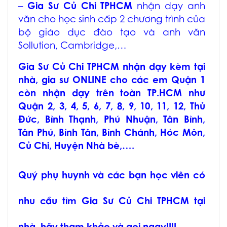
–
Gia Sư Củ Chi TPHCM
nhận dạy anh
văn cho học sinh cấp 2 chương trình của
bộ giáo dục đào tạo và anh văn
Sollution, Cambridge,…
Gia Sư Củ Chi TPHCM
nhận dạy kèm tại
nhà, gia sư ONLINE cho các em Quận 1
còn nhận dạy trên toàn TP.HCM như
Quận 2, 3, 4, 5, 6, 7, 8, 9, 10, 11, 12, Thủ
Đức, Bình Thạnh, Phú Nhuận, Tân Bình,
Tân Phú, Bình Tân, Bình Chánh, Hóc Môn,
Củ Chi, Huyện Nhà bè,….
Quý phụ huynh và các bạn học viên có
nhu cầu tìm
Gia Sư Củ Chi TPHCM
tại