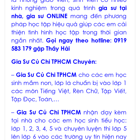
là những giáo viên, sinh viên có nhiều
kinh nghiệm trong quá trình
gia sư tại
nhà, gia sư ONLINE
mang đến phương
pháp học tập hiệu quả giúp các em cải
thiện tình hình học tập trong thời gian
ngắn nhất.
Gọi ngay theo hotline: 0919
583 179 gặp Thầy Hải
Gia Sư Củ Chi TPHCM
Chuyên:
–
Gia Sư Củ Chi TPHCM
cho các em học
sinh mầm non, lớp lá chuẩn bị vào lớp 1
các môn Tiếng Việt, Rèn Chữ, Tập Viết,
Tập Đọc, Toán,…
–
Gia Sư Củ Chi TPHCM
nhận dạy kèm
tại nhà cho các em học sinh tiểu học:
lớp 1, 2, 3, 4, 5 và chuyên luyện thi lớp 5
lên lớp 6 vào các trường uy tín hiện nay