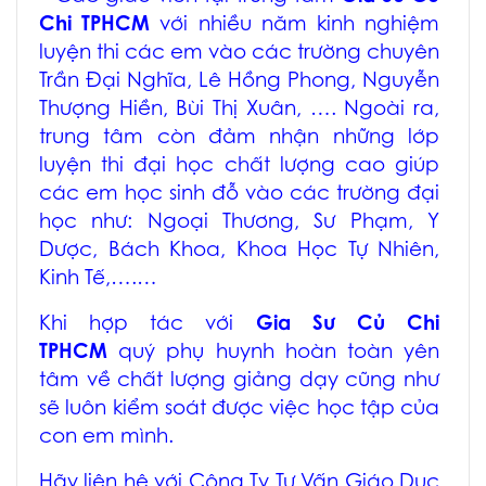
Chi TPHCM
với nhiều năm kinh nghiệm
luyện thi các em vào các trường chuyên
Trần Đại Nghĩa, Lê Hồng Phong, Nguyễn
Thượng Hiền, Bùi Thị Xuân, …. Ngoài ra,
trung tâm còn đảm nhận những lớp
luyện thi đại học chất lượng cao giúp
các em học sinh đỗ vào các trường đại
học như: Ngoại Thương, Sư Phạm, Y
Dược, Bách Khoa, Khoa Học Tự Nhiên,
Kinh Tế,….…
Khi hợp tác với
Gia Sư Củ Chi
TPHCM
quý phụ huynh hoàn toàn yên
tâm về chất lượng giảng dạy cũng như
sẽ luôn kiểm soát được việc học tập của
con em mình.
Hãy liên hệ với Công Ty Tư Vấn Giáo Dục