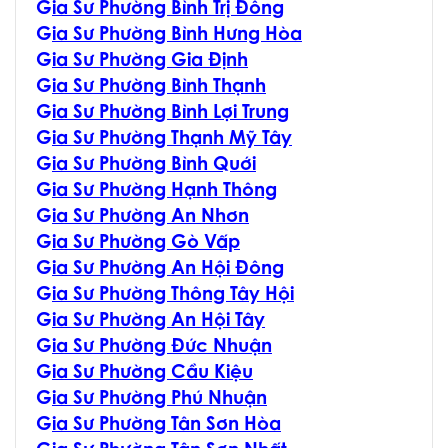
G
ia Sư Phường Bình Trị Đông
G
ia Sư Phường Bình Hưng Hòa
G
ia Sư Phường Gia Định
G
ia Sư Phường Bình Thạnh
G
ia Sư Phường Bình Lợi Trung
G
ia Sư Phường Thạnh Mỹ Tây
G
ia Sư Phường Bình Quới
G
ia Sư Phường Hạnh Thông
G
ia Sư Phường An Nhơn
G
ia Sư Phường Gò Vấp
G
ia Sư Phường An Hội Đông
G
ia Sư Phường Thông Tây Hội
G
ia Sư Phường An Hội Tây
G
ia Sư Phường Đức Nhuận
G
ia Sư Phường Cầu Kiệu
G
ia Sư Phường Phú Nhuận
G
ia Sư Phường Tân Sơn Hòa