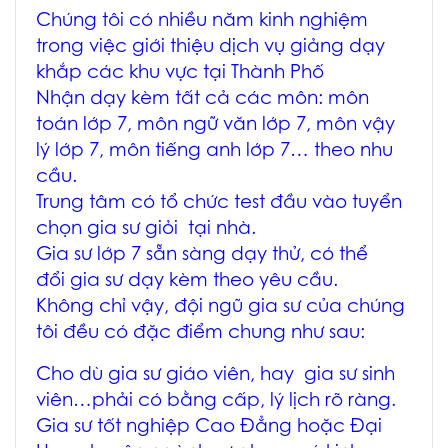
Chúng tôi có nhiều năm kinh nghiệm
trong việc giới thiệu dịch vụ giảng dạy
khắp các khu vực tại Thành Phố
Nhận dạy kèm tất cả các môn: môn
toán lớp 7, môn ngữ văn lớp 7, môn vậy
lý lớp 7, môn tiếng anh lớp 7… theo nhu
cầu.
Trung tâm có tổ chức test đầu vào tuyển
chọn gia sư giỏi tại nhà.
Gia sư lớp 7 sẵn sàng dạy thử, có thể
đổi gia sư dạy kèm theo yêu cầu.
Không chỉ vậy, đội ngũ gia sư của chúng
tôi đều có đặc điểm chung như sau:
Cho dù gia sư giáo viên, hay gia sư sinh
viên…phải có bằng cấp, lý lịch rõ ràng.
Gia sư tốt nghiệp Cao Đẳng hoặc Đại