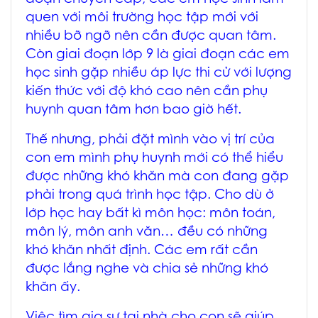
quen với môi trường học tập mới với
nhiều bỡ ngỡ nên cần được quan tâm.
Còn giai đoạn lớp 9 là giai đoạn các em
học sinh gặp nhiều áp lực thi cử với lượng
kiến thức với độ khó cao nên cần phụ
huynh quan tâm hơn bao giờ hết.
Thế nhưng, phải đặt mình vào vị trí của
con em mình phụ huynh mới có thể hiểu
được những khó khăn mà con đang gặp
phải trong quá trình học tập. Cho dù ở
lớp học hay bất kì môn học: môn toán,
môn lý, môn anh văn… đều có những
khó khăn nhất định. Các em rất cần
được lắng nghe và chia sẻ những khó
khăn ấy.
Việc tìm gia sư tại nhà cho con sẽ giúp