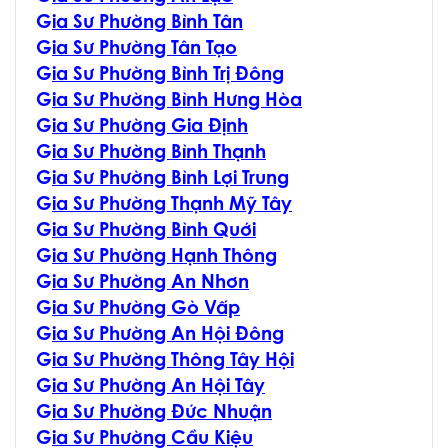
G
ia Sư Phường Bình Tân
G
ia Sư Phường Tân Tạo
G
ia Sư Phường Bình Trị Đông
G
ia Sư Phường Bình Hưng Hòa
G
ia Sư Phường Gia Định
G
ia Sư Phường Bình Thạnh
G
ia Sư Phường Bình Lợi Trung
G
ia Sư Phường Thạnh Mỹ Tây
G
ia Sư Phường Bình Quới
G
ia Sư Phường Hạnh Thông
G
ia Sư Phường An Nhơn
G
ia Sư Phường Gò Vấp
G
ia Sư Phường An Hội Đông
G
ia Sư Phường Thông Tây Hội
G
ia Sư Phường An Hội Tây
G
ia Sư Phường Đức Nhuận
G
ia Sư Phường Cầu Kiệu