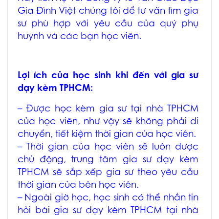
Gia Đình Việt chúng tôi dể tư vấn tìm gia
sư phù hợp với yêu cầu của quý phụ
huynh và các bạn học viên.
Lợi ích của học sinh khi đến với
gia sư
dạy kèm TPHCM
:
– Được học
kèm gia sư tại nhà TPHCM
của học viên, như vậy sẽ không phải di
chuyển, tiết kiệm thời gian của học viên.
– Thời gian của học viên sẽ luôn được
chủ động, trung tâm
gia sư dạy kèm
TPHCM
sẽ sắp xếp gia sư theo yêu cầu
thời gian của bên học viên.
– Ngoài giờ học, học sinh có thể nhắn tin
hỏi bài
gia sư dạy kèm TPHCM tại nhà