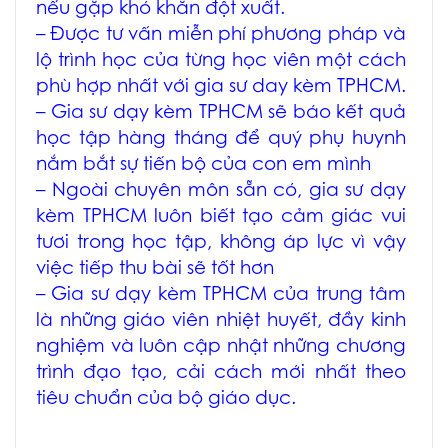
nếu gặp khó khăn đột xuất.
– Được tư vấn miễn phí phương pháp và
lộ trình học của từng học viên một cách
phù hợp nhất với
gia sư day kèm TPHCM
.
–
Gia sư dạy kèm TPHCM
sẽ báo kết quả
học tập hàng tháng để quý phụ huynh
nắm bắt sự tiến bộ của con em mình
– Ngoài chuyên môn sẵn có,
gia sư dạy
kèm TPHCM
luôn biết tạo cảm giác vui
tươi trong học tập, không áp lực vì vậy
việc tiếp thu bài sẽ tốt hơn
–
Gia sư dạy kèm TPHCM
của trung tâm
là những giáo viên nhiệt huyết, đầy kinh
nghiệm và luôn cập nhật những chương
trình đạo tạo, cải cách mới nhất theo
tiêu chuẩn của bộ giáo dục.