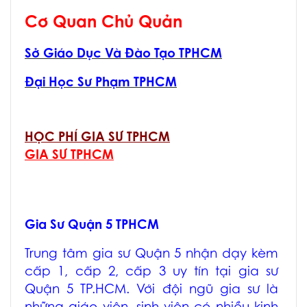
Cơ Quan Chủ Quản
Sở Giáo Dục Và Đào Tạo TPHCM
Đại Học Sư Phạm TPHCM
HỌC PHÍ GIA SƯ TPHCM
GIA SƯ TPHCM
Gia Sư Quận 5 TPHCM
Trung tâm
gia sư Quận 5
nhận dạy kèm
cấp 1, cấp 2, cấp 3 uy tín tại
gia sư
Quận 5 TP.HCM
. Với đội ngũ gia sư là