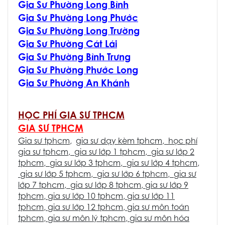
G
ia Sư Phường Long Bình
G
ia Sư Phường Long Phước
G
ia Sư Phường Long Trường
G
ia Sư Phường Cát Lái
G
ia Sư Phường Bình Trưng
G
ia Sư Phường Phước Long
G
ia Sư Phường An Khánh
HỌC PHÍ GIA SƯ TPHCM
GIA SƯ TPHCM
Gia sư tphcm
,
gia sư dạy kèm tphcm
,
học phí
gia sư tphcm
,
gia sư lớp 1 tphcm
,
gia sư lớp 2
tphcm
,
gia sư lớp 3 tphcm
,
gia sư lớp 4 tphcm
,
gia sư lớp 5 tphcm
,
gia sư lớp 6 tphcm
,
gia sư
lớp 7 tphcm
,
gia sư lớp 8 tphcm
,
gia sư lớp 9
tphcm
,
gia sư lớp 10 tphcm
,
gia sư lớp 11
tphcm
,
gia sư lớp 12 tphcm
,
gia sư môn toán
tphcm
,
gia sư môn lý tphcm
,
gia sư môn hóa