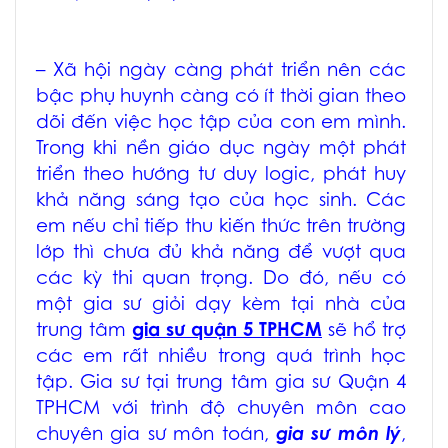
– Xã hội ngày càng phát triển nên các
bậc phụ huynh càng có ít thời gian theo
dõi đến việc học tập của con em mình.
Trong khi nền giáo dục ngày một phát
triển theo hướng tư duy logic, phát huy
khả năng sáng tạo của học sinh. Các
em nếu chỉ tiếp thu kiến thức trên trường
lớp thì chưa đủ khả năng để vượt qua
các kỳ thi quan trọng. Do đó, nếu có
một gia sư giỏi dạy kèm tại nhà của
trung tâm
gia sư quận 5 TPHCM
sẽ hổ trợ
các em rất nhiều trong quá trình học
tập. Gia sư tại trung tâm
gia sư Quận 4
TPHCM
với trình độ chuyên môn cao
chuyên
gia sư môn toán
,
gia sư môn lý
,