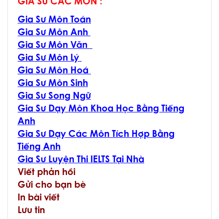
GIA SƯ CÁC MÔN :
Gia Sư Môn Toán
Gia Sư Môn Anh
Gia Sư Môn Văn
Gia Sư Môn Lý
Gia Sư Môn Hoá
Gia Sư Môn Sinh
Gia Sư Song Ngữ
Gia Sư Dạy Môn Khoa Học Bằng Tiếng
Anh
Gia Sư Dạy Các Môn Tích Hợp Bằng
Tiếng Anh
Gia Sư Luyện Thi IELTS Tại Nhà
Viết phản hồi
Gửi cho bạn bè
In bài viết
Lưu tin