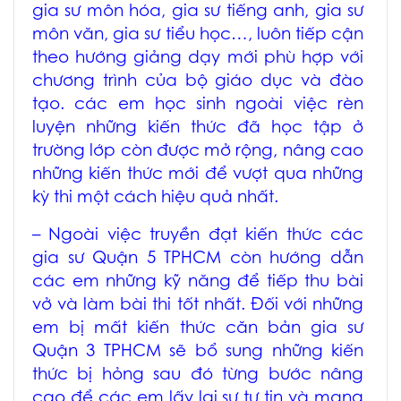
gia sư môn hóa
,
gia sư tiếng anh
,
gia sư
môn văn
, gia sư tiểu học…, luôn tiếp cận
theo hướng giảng dạy mới phù hợp với
chương trình của bộ giáo dục và đào
tạo. các em học sinh ngoài việc rèn
luyện những kiến thức đã học tập ở
trường lớp còn được mở rộng, nâng cao
những kiến thức mới để vượt qua những
kỳ thi một cách hiệu quả nhất.
– Ngoài việc truyền đạt kiến thức các
gia sư Quận 5 TPHCM
còn hướng dẫn
các em những kỹ năng để tiếp thu bài
vở và làm bài thi tốt nhất. Đối với những
em bị mất kiến thức căn bản
gia sư
Quận 3 TPHCM
sẽ bổ sung những kiến
thức bị hỏng sau đó từng bước nâng
cao để các em lấy lại sự tự tin và mang