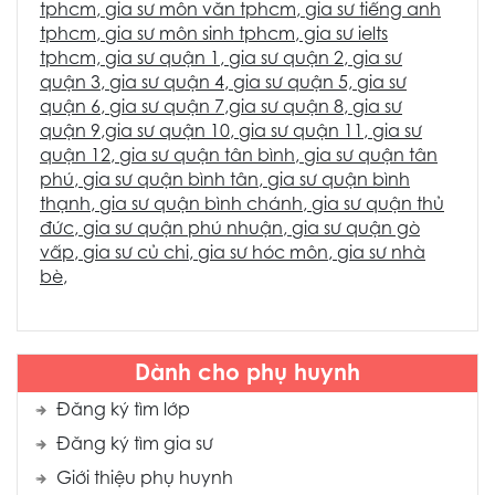
tphcm
,
gia sư môn văn tphcm
,
gia sư tiếng anh
tphcm
,
gia sư môn sinh tphcm
, gia sư ielts
tphcm,
gia sư quận 1
,
gia sư quận 2
,
gia sư
quận 3
,
gia sư quận 4
,
gia sư quận 5,
gia sư
quận 6
,
gia sư quận 7
,
gia sư quận 8
,
gia sư
quận 9
,
gia sư quận 10
,
gia sư quận 11
,
gia sư
quận 12
,
gia sư quận tân bình
,
gia sư quận tân
phú
,
gia sư quận bình tân
,
gia sư quận bình
thạnh
,
gia sư quận bình chánh
,
gia sư quận thủ
đức
,
gia sư quận phú nhuận
,
gia sư quận gò
vấp
,
gia sư củ chi
,
gia sư hóc môn
,
gia sư nhà
bè
,
Dành cho phụ huynh
Đăng ký tìm lớp
Đăng ký tìm gia sư
Giới thiệu phụ huynh