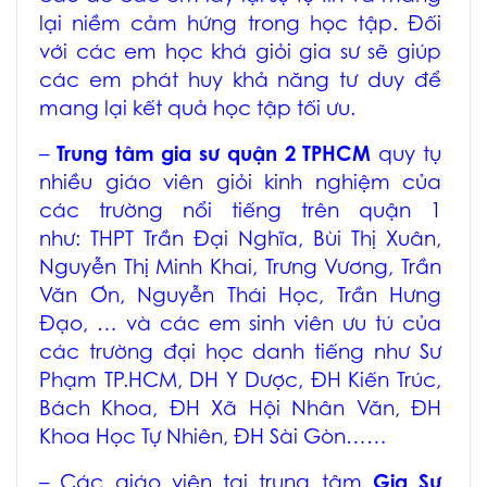
lại niềm cảm hứng trong học tập. Đối
với các em học khá giỏi gia sư sẽ giúp
các em phát huy khả năng tư duy để
mang lại kết quả học tập tối ưu.
–
Trung tâm
gia sư quận 2 TPHCM
quy tụ
nhiều giáo viên giỏi kinh nghiệm của
các trường nổi tiếng trên quận 1
như: THPT Trần Đại Nghĩa, Bùi Thị Xuân,
Nguyễn Thị Minh Khai, Trưng Vương, Trần
Văn Ơn, Nguyễn Thái Học, Trần Hưng
Đạo, … và các em sinh viên ưu tú của
các trường đại học danh tiếng như Sư
Phạm TP.HCM, DH Y Dược, ĐH Kiến Trúc,
Bách Khoa, ĐH Xã Hội Nhân Văn, ĐH
Khoa Học Tự Nhiên, ĐH Sài Gòn……
– Các giáo viên tại
trung tâm
Gia Sư