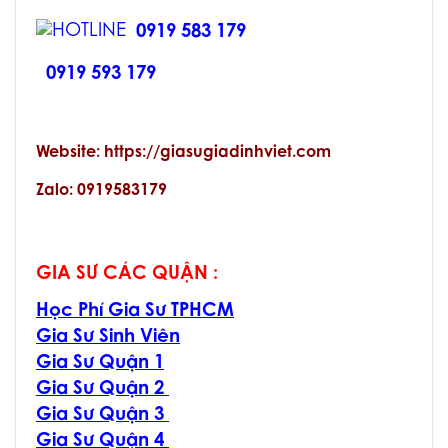
0919 583 179
0919 593 179
Website: https://giasugiadinhviet.com
Zalo: 0919583179
GIA SƯ CÁC QUẬN :
Học Phí Gia Sư TPHCM
Gia Sư Sinh Viên
Gia Sư Quận 1
Gia Sư Quận 2
Gia Sư Quận 3
Gia Sư Quận 4