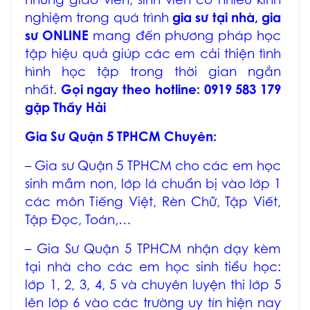
những giáo viên, sinh viên có nhiều kinh
nghiệm trong quá trình
gia sư tại nhà, gia
sư ONLINE
mang đến phương pháp học
tập hiệu quả giúp các em cải thiện tình
hình học tập trong thời gian ngắn
nhất.
Gọi ngay theo hotline: 0919 583 179
gặp Thầy Hải
Gia Sư Quận 5 TPHCM
Chuyên:
–
Gia sư Quận 5 TPHCM
cho các em học
sinh mầm non, lớp lá chuẩn bị vào lớp 1
các môn Tiếng Việt, Rèn Chữ, Tập Viết,
Tập Đọc, Toán,…
–
Gia Sư Quận 5 TPHCM
nhận dạy kèm
tại nhà cho các em học sinh tiểu học:
lớp 1, 2, 3, 4, 5 và chuyên luyện thi lớp 5
lên lớp 6 vào các trường uy tín hiện nay