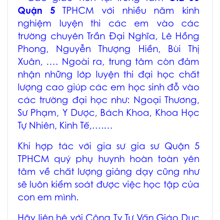
Quận 5
TPHCM
với nhiều năm kinh
nghiệm luyện thi các em vào các
trường chuyên Trần Đại Nghĩa, Lê Hồng
Phong, Nguyễn Thượng Hiền, Bùi Thị
Xuân, …. Ngoài ra, trung tâm còn đảm
nhận những lớp luyện thi đại học chất
lượng cao giúp các em học sinh đỗ vào
các trường đại học như: Ngoại Thương,
Sư Phạm, Y Dược, Bách Khoa, Khoa Học
Tự Nhiên, Kinh Tế,….…
Khi hợp tác với
gia sư gia sư Quận 5
TPHCM
quý phụ huynh hoàn toàn yên
tâm về chất lượng giảng dạy cũng như
sẽ luôn kiểm soát được việc học tập của
con em mình.
Hãy liên hệ với Công Ty Tư Vấn Giáo Dục