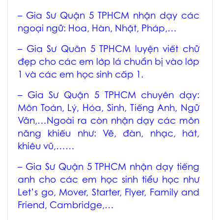
–
Gia Sư Quận 5 TPHCM
nhận dạy các
ngoại ngữ: Hoa, Hàn, Nhật, Pháp,…
–
Gia Sư Quãn 5 TPHCM
luyện viết chữ
đẹp cho các em lớp lá chuẩn bị vào lớp
1 và các em học sinh cấp 1.
–
Gia Sư Quận 5 TPHCM
chuyên dạy:
Môn Toán, Lý, Hóa, Sinh, Tiếng Anh, Ngữ
Văn,…Ngoài ra còn nhận dạy các môn
năng khiếu như: Vẽ, đàn, nhạc, hát,
khiêu vũ,……
–
Gia Sư Quận 5 TPHCM
nhận dạy tiếng
anh cho các em học sinh tiểu học như
Let’s go, Mover, Starter, Flyer, Family and
Friend, Cambridge,…