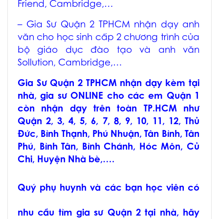
Friend, Cambridge,…
–
Gia Sư Quận 2 TPHCM
nhận dạy anh
văn cho học sinh cấp 2 chương trình của
bộ giáo dục đào tạo và anh văn
Sollution, Cambridge,…
Gia Sư Quận 2 TPHCM
nhận dạy kèm tại
nhà, gia sư ONLINE cho các em Quận 1
còn nhận dạy trên toàn TP.HCM như
Quận 2, 3, 4, 5, 6, 7, 8, 9, 10, 11, 12, Thủ
Đức, Bình Thạnh, Phú Nhuận, Tân Bình, Tân
Phú, Bình Tân, Bình Chánh, Hóc Môn, Củ
Chi, Huyện Nhà bè,….
Quý phụ huynh và các bạn học viên có
nhu cầu tìm
gia sư Quận 2
tại nhà, hãy