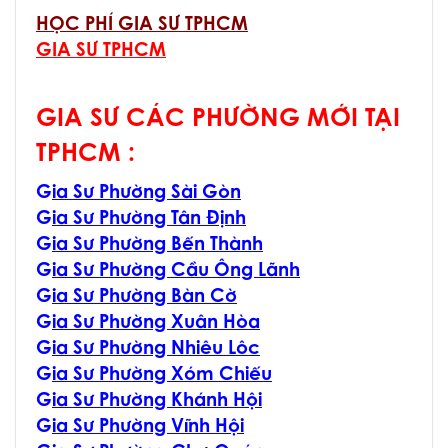
HỌC PHÍ GIA SƯ TPHCM
GIA SƯ TPHCM
GIA SƯ CÁC PHƯỜNG MỚI TẠI
TPHCM :
G
ia Sư Phường Sài Gòn
G
ia Sư Phường Tân Định
G
ia Sư Phường Bến Thành
G
ia Sư Phường Cầu Ông Lãnh
G
ia Sư Phường Bàn Cờ
G
ia Sư Phường Xuân Hòa
G
ia Sư Phường Nhiêu Lôc
G
ia Sư Phường Xóm Chiếu
G
ia Sư Phường Khánh Hội
G
ia Sư Phường Vĩnh Hội