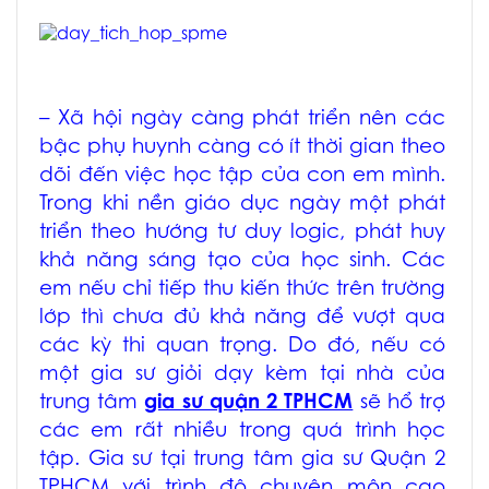
– Xã hội ngày càng phát triển nên các
bậc phụ huynh càng có ít thời gian theo
dõi đến việc học tập của con em mình.
Trong khi nền giáo dục ngày một phát
triển theo hướng tư duy logic, phát huy
khả năng sáng tạo của học sinh. Các
em nếu chỉ tiếp thu kiến thức trên trường
lớp thì chưa đủ khả năng để vượt qua
các kỳ thi quan trọng. Do đó, nếu có
một gia sư giỏi dạy kèm tại nhà của
trung tâm
gia sư quận 2 TPHCM
sẽ hổ trợ
các em rất nhiều trong quá trình học
tập. Gia sư tại trung tâm
gia sư Quận 2
TPHCM
với trình độ chuyên môn cao