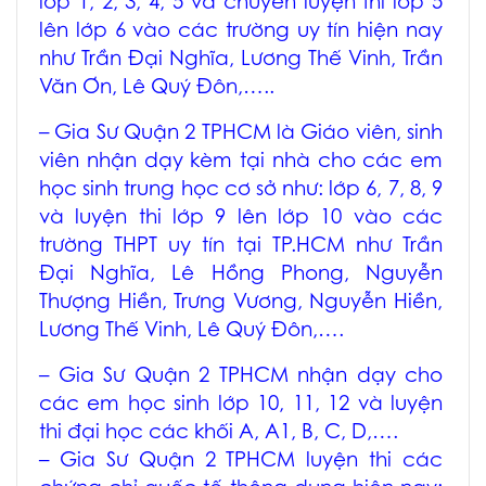
lớp 1, 2, 3, 4, 5 và chuyên luyện thi lớp 5
lên lớp 6 vào các trường uy tín hiện nay
như Trần Đại Nghĩa, Lương Thế Vinh, Trần
Văn Ơn, Lê Quý Đôn,…..
–
Gia Sư Quận 2 TPHCM
là Giáo viên, sinh
viên nhận dạy kèm tại nhà cho các em
học sinh trung học cơ sở như: lớp 6, 7, 8, 9
và luyện thi lớp 9 lên lớp 10 vào các
trường THPT uy tín tại TP.HCM như Trần
Đại Nghĩa, Lê Hồng Phong, Nguyễn
Thượng Hiền, Trưng Vương, Nguyễn Hiền,
Lương Thế Vinh, Lê Quý Đôn,….
–
Gia Sư Quận 2 TPHCM
nhận dạy cho
các em học sinh lớp 10, 11, 12 và luyện
thi đại học các khối A, A1, B, C, D,….
–
Gia Sư Quận 2 TPHCM
luyện thi các