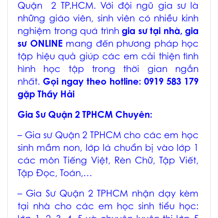
Quận 2 TP.HCM
. Với đội ngũ gia sư là
những giáo viên, sinh viên có nhiều kinh
nghiệm trong quá trình
gia sư tại nhà, gia
sư ONLINE
mang đến phương pháp học
tập hiệu quả giúp các em cải thiện tình
hình học tập trong thời gian ngắn
nhất.
Gọi ngay theo hotline: 0919 583 179
gặp Thầy Hải
Gia Sư Quận 2 TPHCM
Chuyên:
–
Gia sư Quận 2 TPHCM
cho các em học
sinh mầm non, lớp lá chuẩn bị vào lớp 1
các môn Tiếng Việt, Rèn Chữ, Tập Viết,
Tập Đọc, Toán,…
–
Gia Sư Quận 2 TPHCM
nhận dạy kèm
tại nhà cho các em học sinh tiểu học: