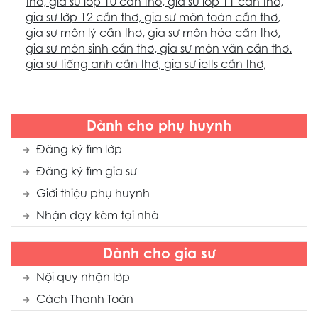
thơ
,
gia sư lớp 10 cần thơ
,
gia sư lớp 11 cần thơ
,
gia sư lớp 12 cần thơ
,
gia sư môn toán cần thơ
,
gia sư môn lý cần thơ
,
gia sư môn hóa cần thơ
,
gia sư môn sinh cần thơ
,
gia sư môn văn cần thơ
.
gia sư tiếng anh cần thơ
,
gia sư ielts cần thơ
,
Dành cho phụ huynh
Đăng ký tìm lớp
Đăng ký tìm gia sư
Giới thiệu phụ huynh
Nhận dạy kèm tại nhà
Dành cho gia sư
Nội quy nhận lớp
Cách Thanh Toán