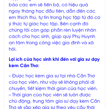
bảo các em sẽ tiến bộ, có hiệu quả
ngay tháng học đầu tiên, dẫn đến các
em thích thú, tự tin trong học tập từ đó có
ý thức tự giác học tập. Bên cạnh đó
chúng tôi còn góp phần rèn luyện nhân
cách cho học sinh, giúp quý Phụ Huynh
an tâm trong công việc gia đình và xã
hôi.
Lợi ích của học sinh khi đến với
gia sư dạy
kèm Cần Thơ
:
– Được học
kèm gia sư tại nhà Cần Thơ
của học viên, như vậy sẽ không phải di
chuyển, tiết kiệm thời gian của học viên.
– Thời gian của học viên sẽ luôn được
chủ động, trung tâm
gia sư dạy kèm Cẩn
Thơ
sẽ sắp xếp gia sư theo yêu cầu thời