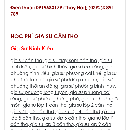
Điện thoại: 0919583179 (Thầy Hải); (0292)3 891
789
HỌC PHÍ GIA SƯ CẦN THƠ
Gia Sư Ninh Kiều
gia sư cần thơ
,
gia sư dạy kèm cần thơ
,
gia sư
ninh kiều
,
gia sư bình thủy
,
gia sư cái răng
,
gia sư
phường ninh kiều
,
gia sư phường cái khế
,
gia sư
phường tân an
,
gia sư phường an bình
, g
ia sư
phường thới an đông
,
gia sư phường bình thủy
,
gia sư phường long tuyền
,
gia sư phường cái
răng
,
gia sư phường hưng phú
,
gia sư phường ô
môn
,
gia sư lóp 1 càn thơ
,
gia sư lớp 2 cần thơ
,
gia sư lớp 3 cần thơ
,
gia sư lớp 4 cần thơ
,
gia sư
lớp 5 cần thơ
,
gia sư lớp 6 cần thơ
,
gia sư lớp 7
cần thơ
,
gia sư lớp 8 cần thơ
,
gia sư lớp 9 cần