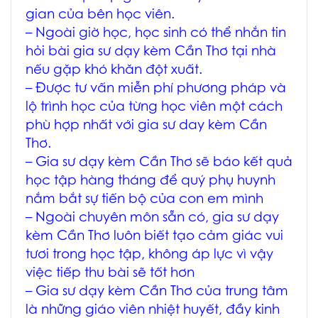
gian của bên học viên.
– Ngoài giờ học, học sinh có thể nhắn tin
hỏi bài
gia sư dạy kèm Cần Thơ tại nhà
nếu gặp khó khăn đột xuất.
– Được tư vấn miễn phí phương pháp và
lộ trình học của từng học viên một cách
phù hợp nhất với
gia sư day kèm Cần
Thơ
.
–
Gia sư dạy kèm Cần Thơ
sẽ báo kết quả
học tập hàng tháng để quý phụ huynh
nắm bắt sự tiến bộ của con em mình
– Ngoài chuyên môn sẵn có,
gia sư dạy
kèm Cần Thơ
luôn biết tạo cảm giác vui
tươi trong học tập, không áp lực vì vậy
việc tiếp thu bài sẽ tốt hơn
–
Gia sư dạy kèm Cần Thơ
của trung tâm
là những giáo viên nhiệt huyết, đầy kinh