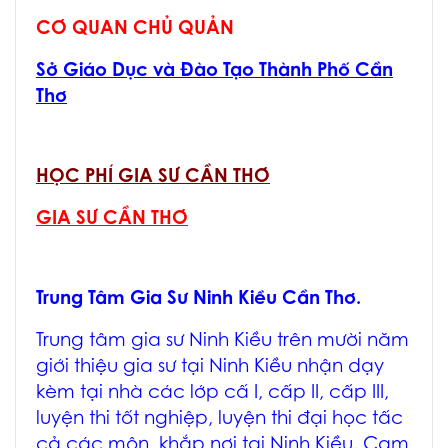
CƠ QUAN CHỦ QUẢN
Sở Giáo Dục và Đào Tạo Thành Phố Cần
Thơ
HỌC PHÍ GIA SƯ CẦN THƠ
GIA SƯ CẦN THƠ
Trung Tâm
Gia Sư Ninh Kiều
Cần Thơ.
Trung tâm
gia sư Ninh Kiều
trên mười năm
giới thiệu
gia sư tại Ninh Kiều
nhận dạy
kèm tại nhà các lớp cấ I, cấp II, cấp III,
luyện thi tốt nghiệp, luyện thi đại học tấc
cả các môn, khắp nơi tại Ninh Kiều. Cam