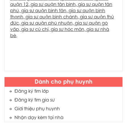
quận 12
,
gia sư quận tân bình
,
gia sư quận tân
phú
,
gia sư quận bình tân
,
gia sư quận bình
thạnh
,
gia sư quận bình chánh
,
gia sư quận thủ
đức
,
gia sư quận phú nhuận
,
gia sư quận gò
vấp
,
gia sư củ chi
,
gia sư hóc môn
,
gia sư nhà
bè
,
Dành cho phụ huynh
Đăng ký tìm lớp
Đăng ký tìm gia sư
Giới thiệu phụ huynh
Nhận dạy kèm tại nhà