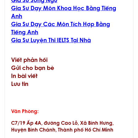
Gia Sư Song Ngữ
Gia Sư Dạy Môn Khoa Học Bằng Tiếng
Anh
Gia Sư Dạy Các Môn Tích Hợp Bằng
Tiếng Anh
Gia Sư Luyện Thi IELTS Tại Nhà
Viết phản hồi
Gửi cho bạn bè
In bài viết
Lưu tin
Văn Phòng:
C7/19 Ấp 4A, đường Cao Lỗ, Xã Bình Hưng,
Huyện Bình Chánh, Thành phố Hồ Chí Minh