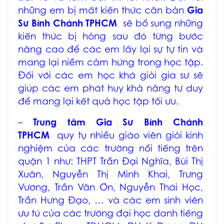
những em bị mất kiến thức căn bản
Gia
Sư Bình Chánh TPHCM
sẽ bổ sung những
kiến thức bị hỏng sau đó từng bước
nâng cao để các em lấy lại sự tự tin và
mang lại niềm cảm hứng trong học tập.
Đối với các em học khá giỏi gia sư sẽ
giúp các em phát huy khả năng tư duy
để mang lại kết quả học tập tối ưu.
–
Trung tâm
Gia Sư Bình Chánh
TPHCM
quy tụ nhiều giáo viên giỏi kinh
nghiệm của các trường nổi tiếng trên
quận 1 như: THPT Trần Đại Nghĩa, Bùi Thị
Xuân, Nguyễn Thị Minh Khai, Trưng
Vương, Trần Văn Ơn, Nguyễn Thái Học,
Trần Hưng Đạo, … và các em sinh viên
ưu tú của các trường đại học danh tiếng