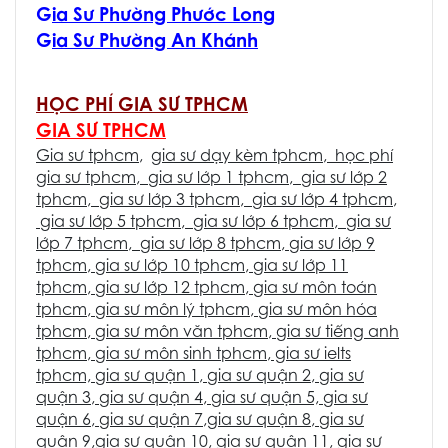
G
ia Sư Phường Phước Long
G
ia Sư Phường An Khánh
HỌC PHÍ GIA SƯ TPHCM
GIA SƯ TPHCM
Gia sư tphcm
,
gia sư dạy kèm tphcm
,
học phí
gia sư tphcm
,
gia sư lớp 1 tphcm
,
gia sư lớp 2
tphcm
,
gia sư lớp 3 tphcm
,
gia sư lớp 4 tphcm
,
gia sư lớp 5 tphcm
,
gia sư lớp 6 tphcm
,
gia sư
lớp 7 tphcm
,
gia sư lớp 8 tphcm
,
gia sư lớp 9
tphcm
,
gia sư lớp 10 tphcm
,
gia sư lớp 11
tphcm
,
gia sư lớp 12 tphcm
,
gia sư môn toán
tphcm
,
gia sư môn lý tphcm
,
gia sư môn hóa
tphcm
,
gia sư môn văn tphcm
,
gia sư tiếng anh
tphcm
,
gia sư môn sinh tphcm
, gia sư ielts
tphcm,
gia sư quận 1
,
gia sư quận 2
,
gia sư
quận 3
,
gia sư quận 4
,
gia sư quận 5,
gia sư
quận 6
,
gia sư quận 7
,
gia sư quận 8
,
gia sư
quận 9
,
gia sư quận 10
,
gia sư quận 11
,
gia sư