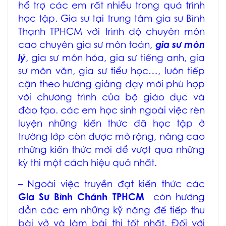
hổ trợ các em rất nhiều trong quá trình
học tập. Gia sư tại trung tâm
gia sư Bình
Thạnh TPHCM
với trình độ chuyên môn
cao chuyên
gia sư môn toán
,
gia sư môn
lý
,
gia sư môn hóa
,
gia sư tiếng anh
,
gia
sư môn văn
, gia sư tiểu học…, luôn tiếp
cận theo hướng giảng dạy mới phù hợp
với chương trình của bộ giáo dục và
đào tạo. các em học sinh ngoài việc rèn
luyện những kiến thức đã học tập ở
trường lớp còn được mở rộng, nâng cao
những kiến thức mới để vượt qua những
kỳ thi một cách hiệu quả nhất.
– Ngoài việc truyền đạt kiến thức các
Gia Sư Bình Chánh TPHCM
còn hướng
dẫn các em những kỹ năng để tiếp thu
bài vở và làm bài thi tốt nhất. Đối với