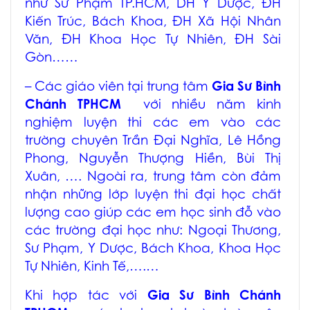
như Sư Phạm TP.HCM, DH Y Dược, ĐH
Kiến Trúc, Bách Khoa, ĐH Xã Hội Nhân
Văn, ĐH Khoa Học Tự Nhiên, ĐH Sài
Gòn……
– Các giáo viên tại
trung tâm
Gia Sư Bình
Chánh TPHCM
với nhiều năm kinh
nghiệm luyện thi các em vào các
trường chuyên Trần Đại Nghĩa, Lê Hồng
Phong, Nguyễn Thượng Hiền, Bùi Thị
Xuân, …. Ngoài ra, trung tâm còn đảm
nhận những lớp luyện thi đại học chất
lượng cao giúp các em học sinh đỗ vào
các trường đại học như: Ngoại Thương,
Sư Phạm, Y Dược, Bách Khoa, Khoa Học
Tự Nhiên, Kinh Tế,….…
Khi hợp tác với
Gia Sư Bình Chánh