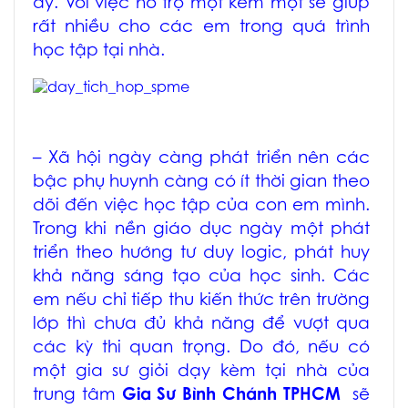
ấy. Với việc hổ trợ một kèm một sẽ giúp
rất nhiều cho các em trong quá trình
học tập tại nhà.
– Xã hội ngày càng phát triển nên các
bậc phụ huynh càng có ít thời gian theo
dõi đến việc học tập của con em mình.
Trong khi nền giáo dục ngày một phát
triển theo hướng tư duy logic, phát huy
khả năng sáng tạo của học sinh. Các
em nếu chỉ tiếp thu kiến thức trên trường
lớp thì chưa đủ khả năng để vượt qua
các kỳ thi quan trọng. Do đó, nếu có
một gia sư giỏi dạy kèm tại nhà của
trung tâm
Gia Sư Bình Chánh TPHCM
sẽ