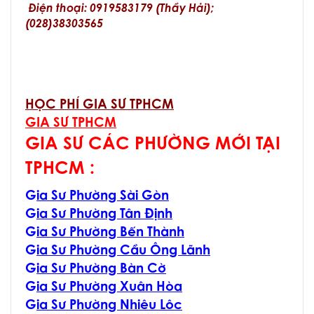
Điện thoại: 0919583179 (Thầy Hải);
(028)38303565
HỌC PHÍ GIA SƯ TPHCM
GIA SƯ TPHCM
GIA SƯ CÁC PHƯỜNG MỚI TẠI
TPHCM :
G
ia Sư Phường Sài Gòn
G
ia Sư Phường Tân Định
G
ia Sư Phường Bến Thành
G
ia Sư Phường Cầu Ông Lãnh
G
ia Sư Phường Bàn Cờ
G
ia Sư Phường Xuân Hòa
G
ia Sư Phường Nhiêu Lôc