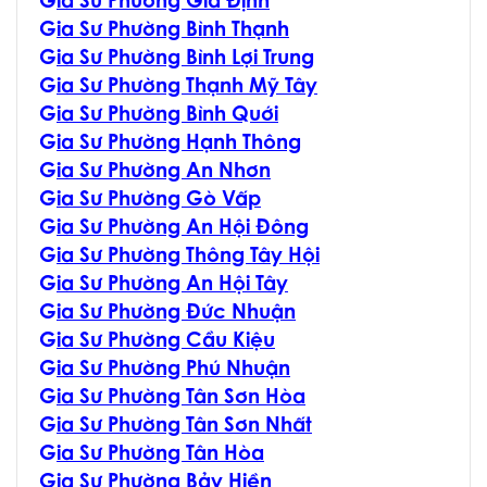
G
ia Sư Phường Gia Định
G
ia Sư Phường Bình Thạnh
G
ia Sư Phường Bình Lợi Trung
G
ia Sư Phường Thạnh Mỹ Tây
G
ia Sư Phường Bình Quới
G
ia Sư Phường Hạnh Thông
G
ia Sư Phường An Nhơn
G
ia Sư Phường Gò Vấp
G
ia Sư Phường An Hội Đông
G
ia Sư Phường Thông Tây Hội
G
ia Sư Phường An Hội Tây
G
ia Sư Phường Đức Nhuận
G
ia Sư Phường Cầu Kiệu
G
ia Sư Phường Phú Nhuận
G
ia Sư Phường Tân Sơn Hòa
G
ia Sư Phường Tân Sơn Nhất
G
ia Sư Phường Tân Hòa
G
ia Sư Phường Bảy Hiền