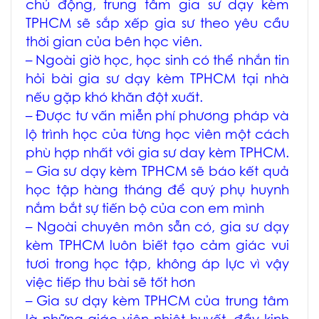
chủ động, trung tâm
gia sư dạy kèm
TPHCM
sẽ sắp xếp gia sư theo yêu cầu
thời gian của bên học viên.
– Ngoài giờ học, học sinh có thể nhắn tin
hỏi bài
gia sư dạy kèm TPHCM tại nhà
nếu gặp khó khăn đột xuất.
– Được tư vấn miễn phí phương pháp và
lộ trình học của từng học viên một cách
phù hợp nhất với
gia sư day kèm TPHCM
.
–
Gia sư dạy kèm TPHCM
sẽ báo kết quả
học tập hàng tháng để quý phụ huynh
nắm bắt sự tiến bộ của con em mình
– Ngoài chuyên môn sẵn có,
gia sư dạy
kèm TPHCM
luôn biết tạo cảm giác vui
tươi trong học tập, không áp lực vì vậy
việc tiếp thu bài sẽ tốt hơn
–
Gia sư dạy kèm TPHCM
của trung tâm