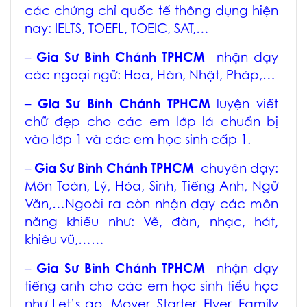
các chứng chỉ quốc tế thông dụng hiện
nay: IELTS, TOEFL, TOEIC, SAT,…
–
Gia Sư Bình Chánh TPHCM
nhận dạy
các ngoại ngữ: Hoa, Hàn, Nhật, Pháp,…
–
Gia Sư Bình Chánh TPHCM
luyện viết
chữ đẹp cho các em lớp lá chuẩn bị
vào lớp 1 và các em học sinh cấp 1.
–
Gia Sư Bình Chánh TPHCM
chuyên dạy:
Môn Toán, Lý, Hóa, Sinh, Tiếng Anh, Ngữ
Văn,…Ngoài ra còn nhận dạy các môn
năng khiếu như: Vẽ, đàn, nhạc, hát,
khiêu vũ,……
–
Gia Sư Bình Chánh TPHCM
nhận dạy
tiếng anh cho các em học sinh tiểu học
như Let’s go, Mover, Starter, Flyer, Family