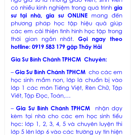
ngũ gia sư là những giáo viên, sinh viên
có nhiều kinh nghiệm trong quá trình
gia
sư tại nhà, gia sư ONLINE
mang đến
phương pháp học tập hiệu quả giúp
các em cải thiện tình hình học tập trong
thời gian ngắn nhất.
Gọi ngay theo
hotline: 0919 583 179 gặp Thầy Hải
Gia Sư Bình Chánh TPHCM
Chuyên:
–
Gia Sư Bình Chánh TPHCM
cho các em
học sinh mầm non, lớp lá chuẩn bị vào
lớp 1 các môn Tiếng Việt, Rèn Chữ, Tập
Viết, Tập Đọc, Toán,…
–
Gia Sư Bình Chánh TPHCM
nhận dạy
kèm tại nhà cho các em học sinh tiểu
học: lớp 1, 2, 3, 4, 5 và chuyên luyện thi
lớp 5 lên lớp 6 vào các trường uy tín hiện